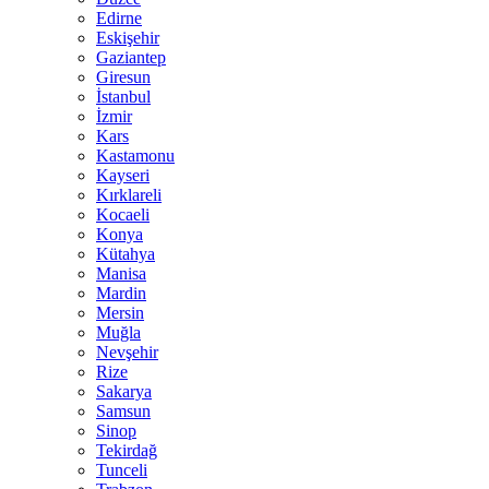
Edirne
Eskişehir
Gaziantep
Giresun
İstanbul
İzmir
Kars
Kastamonu
Kayseri
Kırklareli
Kocaeli
Konya
Kütahya
Manisa
Mardin
Mersin
Muğla
Nevşehir
Rize
Sakarya
Samsun
Sinop
Tekirdağ
Tunceli