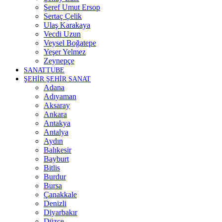
Şeref Umut Ersop
Sertaç Çelik
Ulaş Karakaya
Vecdi Uzun
Veysel Boğatepe
Yeşer Yelmez
Zeynepçe
SANATTUBE
ŞEHİR ŞEHİR SANAT
Adana
Adıyaman
Aksaray
Ankara
Antakya
Antalya
Aydın
Balıkesir
Bayburt
Bitlis
Burdur
Bursa
Çanakkale
Denizli
Diyarbakır
Düzce