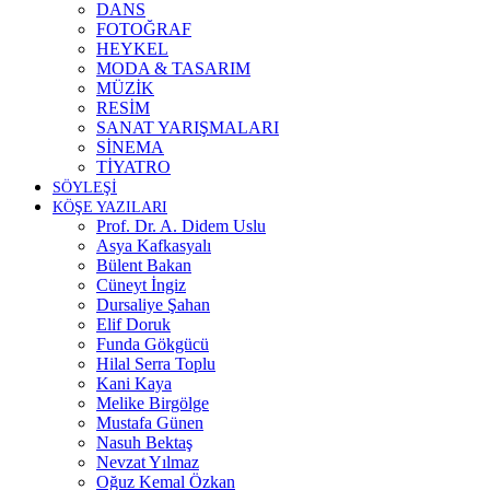
DANS
FOTOĞRAF
HEYKEL
MODA & TASARIM
MÜZİK
RESİM
SANAT YARIŞMALARI
SİNEMA
TİYATRO
SÖYLEŞİ
KÖŞE YAZILARI
Prof. Dr. A. Didem Uslu
Asya Kafkasyalı
Bülent Bakan
Cüneyt İngiz
Dursaliye Şahan
Elif Doruk
Funda Gökgücü
Hilal Serra Toplu
Kani Kaya
Melike Birgölge
Mustafa Günen
Nasuh Bektaş
Nevzat Yılmaz
Oğuz Kemal Özkan