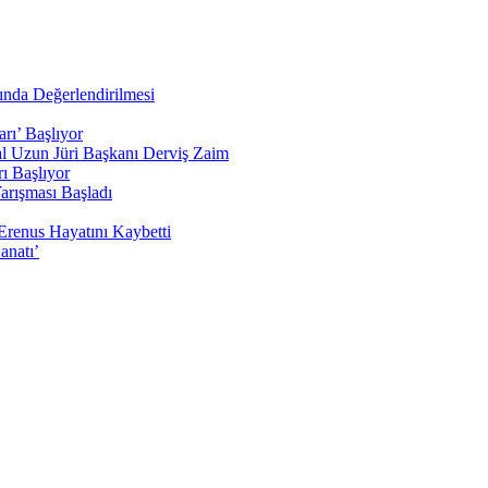
nda Değerlendirilmesi
rı’ Başlıyor
sal Uzun Jüri Başkanı Derviş Zaim
ı Başlıyor
arışması Başladı
Erenus Hayatını Kaybetti
anatı’