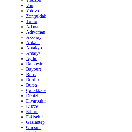
Trabzon
Van
Yalova
Zonguldak
Tümü
Adana
Adıyaman
Aksaray
Ankara
Antakya
Antalya
Aydın
Balıkesir
Bayburt
Bitlis
Burdur
Bursa
Çanakkale
Denizli
Diyarbakır
Düzce
Edirne
Eskişehir
Gaziantep
Giresun