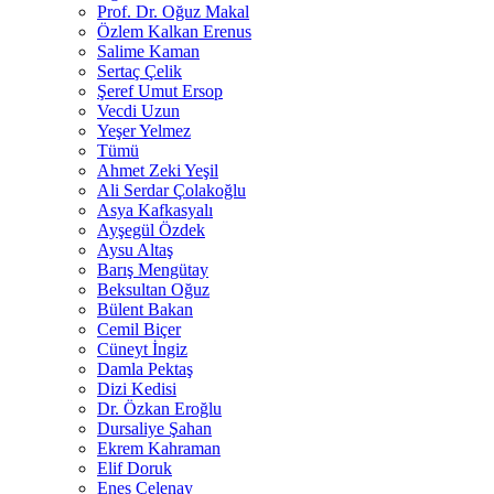
Prof. Dr. Oğuz Makal
Özlem Kalkan Erenus
Salime Kaman
Sertaç Çelik
Şeref Umut Ersop
Vecdi Uzun
Yeşer Yelmez
Tümü
Ahmet Zeki Yeşil
Ali Serdar Çolakoğlu
Asya Kafkasyalı
Ayşegül Özdek
Aysu Altaş
Barış Mengütay
Beksultan Oğuz
Bülent Bakan
Cemil Biçer
Cüneyt İngiz
Damla Pektaş
Dizi Kedisi
Dr. Özkan Eroğlu
Dursaliye Şahan
Ekrem Kahraman
Elif Doruk
Enes Çelenay