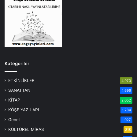
Kategoriler
ETKİNLİKLER
4.970
SANATTAN
4.696
KİTAP
2.052
KÖŞE YAZILARI
1.284
Genel
1.027
KÜLTÜREL MİRAS
318