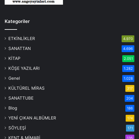
Kategoriler
ETKİNLİKLER
4.970
SANATTAN
4.696
KİTAP
2.051
KÖŞE YAZILARI
1.282
Genel
1.028
KÜLTÜREL MİRAS
317
SANATTUBE
204
Blog
186
YENİ ÇIKAN ALBÜMLER
174
SÖYLEŞİ
171
KENT & MİMARİ
135