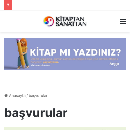
M
Anasayfa
/
başvurular
başvurular