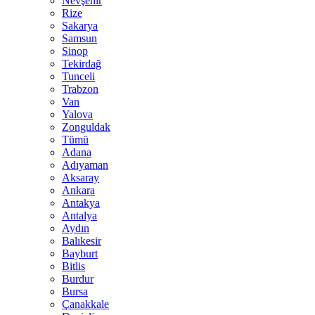
Nevşehir
Rize
Sakarya
Samsun
Sinop
Tekirdağ
Tunceli
Trabzon
Van
Yalova
Zonguldak
Tümü
Adana
Adıyaman
Aksaray
Ankara
Antakya
Antalya
Aydın
Balıkesir
Bayburt
Bitlis
Burdur
Bursa
Çanakkale