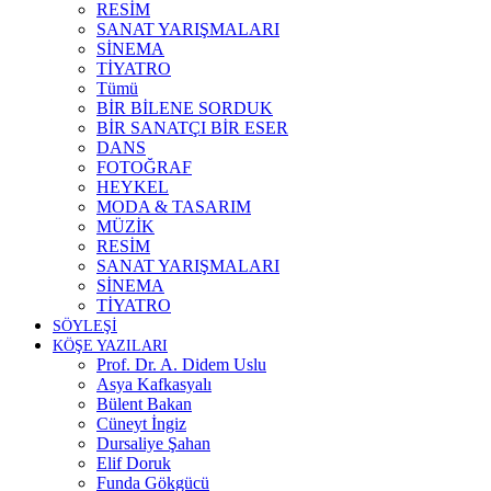
RESİM
SANAT YARIŞMALARI
SİNEMA
TİYATRO
Tümü
BİR BİLENE SORDUK
BİR SANATÇI BİR ESER
DANS
FOTOĞRAF
HEYKEL
MODA & TASARIM
MÜZİK
RESİM
SANAT YARIŞMALARI
SİNEMA
TİYATRO
SÖYLEŞİ
KÖŞE YAZILARI
Prof. Dr. A. Didem Uslu
Asya Kafkasyalı
Bülent Bakan
Cüneyt İngiz
Dursaliye Şahan
Elif Doruk
Funda Gökgücü