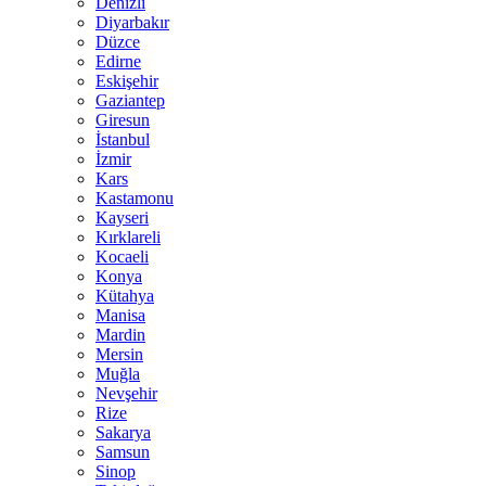
Denizli
Diyarbakır
Düzce
Edirne
Eskişehir
Gaziantep
Giresun
İstanbul
İzmir
Kars
Kastamonu
Kayseri
Kırklareli
Kocaeli
Konya
Kütahya
Manisa
Mardin
Mersin
Muğla
Nevşehir
Rize
Sakarya
Samsun
Sinop