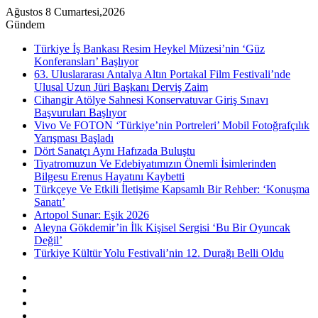
Ağustos 8 Cumartesi,2026
Gündem
Türkiye İş Bankası Resim Heykel Müzesi’nin ‘Güz
Konferansları’ Başlıyor
63. Uluslararası Antalya Altın Portakal Film Festivali’nde
Ulusal Uzun Jüri Başkanı Derviş Zaim
Cihangir Atölye Sahnesi Konservatuvar Giriş Sınavı
Başvuruları Başlıyor
Vivo Ve FOTON ‘Türkiye’nin Portreleri’ Mobil Fotoğrafçılık
Yarışması Başladı
Dört Sanatçı Aynı Hafızada Buluştu
Tiyatromuzun Ve Edebiyatımızın Önemli İsimlerinden
Bilgesu Erenus Hayatını Kaybetti
Türkçeye Ve Etkili İletişime Kapsamlı Bir Rehber: ‘Konuşma
Sanatı’
Artopol Sunar: Eşik 2026
Aleyna Gökdemir’in İlk Kişisel Sergisi ‘Bu Bir Oyuncak
Değil’
Türkiye Kültür Yolu Festivali’nin 12. Durağı Belli Oldu
Kenar
Bölmesi
Rastgele
Makale
Instagram
YouTube