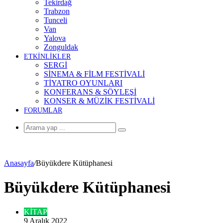
Tekirdağ
Trabzon
Tunceli
Van
Yalova
Zonguldak
ETKİNLİKLER
SERGİ
SİNEMA & FİLM FESTİVALİ
TİYATRO OYUNLARI
KONFERANS & SÖYLEŞİ
KONSER & MÜZİK FESTİVALİ
FORUMLAR
Arama
yap
...
Anasayfa
/
Büyükdere Kütüphanesi
Büyükdere Kütüphanesi
KİTAP
9 Aralık 2022