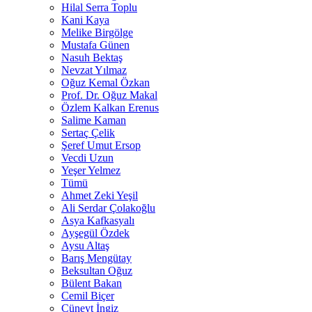
Hilal Serra Toplu
Kani Kaya
Melike Birgölge
Mustafa Günen
Nasuh Bektaş
Nevzat Yılmaz
Oğuz Kemal Özkan
Prof. Dr. Oğuz Makal
Özlem Kalkan Erenus
Salime Kaman
Sertaç Çelik
Şeref Umut Ersop
Vecdi Uzun
Yeşer Yelmez
Tümü
Ahmet Zeki Yeşil
Ali Serdar Çolakoğlu
Asya Kafkasyalı
Ayşegül Özdek
Aysu Altaş
Barış Mengütay
Beksultan Oğuz
Bülent Bakan
Cemil Biçer
Cüneyt İngiz