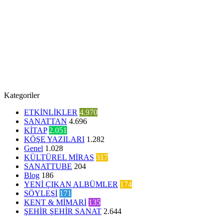
Kategoriler
ETKİNLİKLER
4.970
SANATTAN
4.696
KİTAP
2.051
KÖŞE YAZILARI
1.282
Genel
1.028
KÜLTÜREL MİRAS
317
SANATTUBE
204
Blog
186
YENİ ÇIKAN ALBÜMLER
174
SÖYLEŞİ
171
KENT & MİMARİ
135
ŞEHİR ŞEHİR SANAT
2.644