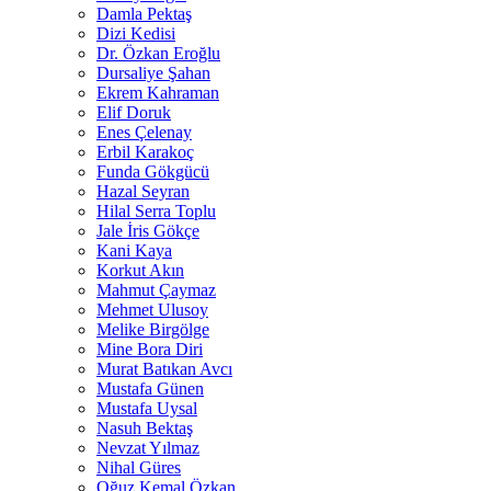
Damla Pektaş
Dizi Kedisi
Dr. Özkan Eroğlu
Dursaliye Şahan
Ekrem Kahraman
Elif Doruk
Enes Çelenay
Erbil Karakoç
Funda Gökgücü
Hazal Seyran
Hilal Serra Toplu
Jale İris Gökçe
Kani Kaya
Korkut Akın
Mahmut Çaymaz
Mehmet Ulusoy
Melike Birgölge
Mine Bora Diri
Murat Batıkan Avcı
Mustafa Günen
Mustafa Uysal
Nasuh Bektaş
Nevzat Yılmaz
Nihal Güres
Oğuz Kemal Özkan