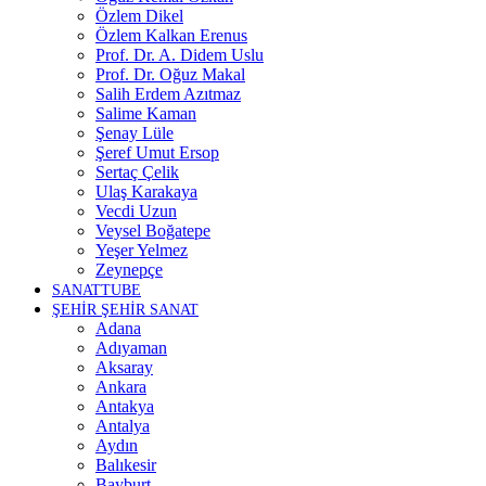
Özlem Dikel
Özlem Kalkan Erenus
Prof. Dr. A. Didem Uslu
Prof. Dr. Oğuz Makal
Salih Erdem Azıtmaz
Salime Kaman
Şenay Lüle
Şeref Umut Ersop
Sertaç Çelik
Ulaş Karakaya
Vecdi Uzun
Veysel Boğatepe
Yeşer Yelmez
Zeynepçe
SANATTUBE
ŞEHİR ŞEHİR SANAT
Adana
Adıyaman
Aksaray
Ankara
Antakya
Antalya
Aydın
Balıkesir
Bayburt