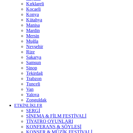
Kırklareli
Kocaeli
Konya
Kütahya
Manisa
Mardin
Mersin
Muğla
Nevşehir
Rize
Sakarya
Samsun
Sinop
Tekirdağ
Trabzon
Tunceli
Van
Yalova
Zonguldak
ETKİNLİKLER
SERGİ
SİNEMA & FİLM FESTİVALİ
TİYATRO OYUNLARI
KONFERANS & SÖYLEŞİ
KONSER & MÜZİK FESTİVALİ