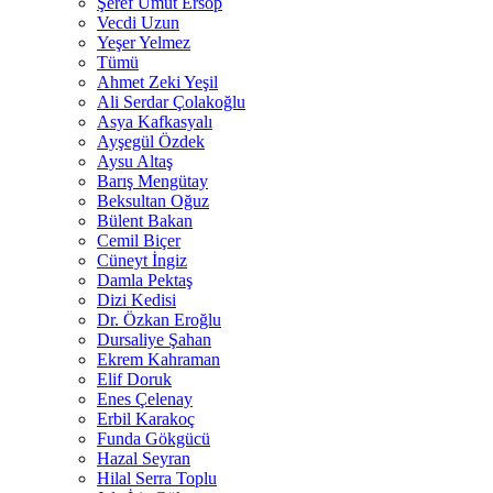
Şeref Umut Ersop
Vecdi Uzun
Yeşer Yelmez
Tümü
Ahmet Zeki Yeşil
Ali Serdar Çolakoğlu
Asya Kafkasyalı
Ayşegül Özdek
Aysu Altaş
Barış Mengütay
Beksultan Oğuz
Bülent Bakan
Cemil Biçer
Cüneyt İngiz
Damla Pektaş
Dizi Kedisi
Dr. Özkan Eroğlu
Dursaliye Şahan
Ekrem Kahraman
Elif Doruk
Enes Çelenay
Erbil Karakoç
Funda Gökgücü
Hazal Seyran
Hilal Serra Toplu