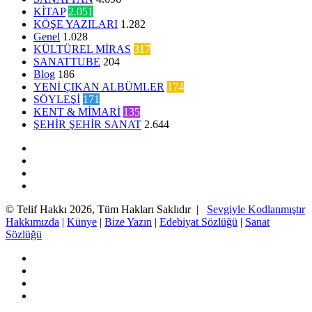
KİTAP
2.051
KÖŞE YAZILARI
1.282
Genel
1.028
KÜLTÜREL MİRAS
317
SANATTUBE
204
Blog
186
YENİ ÇIKAN ALBÜMLER
174
SÖYLEŞİ
171
KENT & MİMARİ
135
ŞEHİR ŞEHİR SANAT
2.644
Facebook
Twitter
YouTube
Instagram
© Telif Hakkı 2026, Tüm Hakları Saklıdır |
Sevgiyle Kodlanmıştır
Hakkımızda
|
Künye
|
Bize Yazın
|
Edebiyat Sözlüğü
|
Sanat
Sözlüğü
Facebook
Twitter
YouTube
Instagram