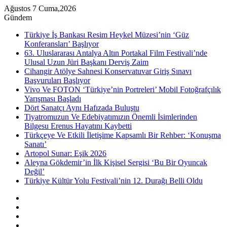
Ağustos 7 Cuma,2026
Gündem
Türkiye İş Bankası Resim Heykel Müzesi’nin ‘Güz
Konferansları’ Başlıyor
63. Uluslararası Antalya Altın Portakal Film Festivali’nde
Ulusal Uzun Jüri Başkanı Derviş Zaim
Cihangir Atölye Sahnesi Konservatuvar Giriş Sınavı
Başvuruları Başlıyor
Vivo Ve FOTON ‘Türkiye’nin Portreleri’ Mobil Fotoğrafçılık
Yarışması Başladı
Dört Sanatçı Aynı Hafızada Buluştu
Tiyatromuzun Ve Edebiyatımızın Önemli İsimlerinden
Bilgesu Erenus Hayatını Kaybetti
Türkçeye Ve Etkili İletişime Kapsamlı Bir Rehber: ‘Konuşma
Sanatı’
Artopol Sunar: Eşik 2026
Aleyna Gökdemir’in İlk Kişisel Sergisi ‘Bu Bir Oyuncak
Değil’
Türkiye Kültür Yolu Festivali’nin 12. Durağı Belli Oldu
Kenar
Bölmesi
Rastgele
Makale
Instagram
YouTube