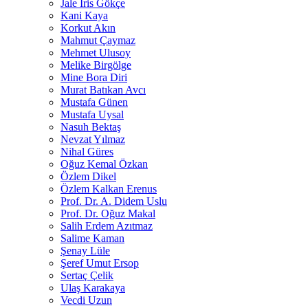
Jale İris Gökçe
Kani Kaya
Korkut Akın
Mahmut Çaymaz
Mehmet Ulusoy
Melike Birgölge
Mine Bora Diri
Murat Batıkan Avcı
Mustafa Günen
Mustafa Uysal
Nasuh Bektaş
Nevzat Yılmaz
Nihal Güres
Oğuz Kemal Özkan
Özlem Dikel
Özlem Kalkan Erenus
Prof. Dr. A. Didem Uslu
Prof. Dr. Oğuz Makal
Salih Erdem Azıtmaz
Salime Kaman
Şenay Lüle
Şeref Umut Ersop
Sertaç Çelik
Ulaş Karakaya
Vecdi Uzun