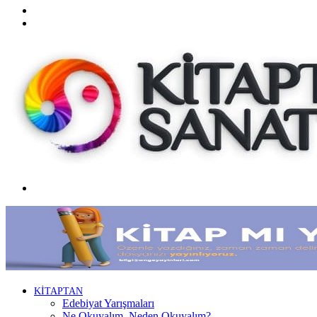
Twitter
Facebook
Menü
KİTAPTAN
Edebiyat Yarışmaları
Ne Okuyalım, Neden Okuyalım?