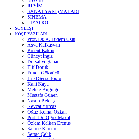
MÜZİK
RESİM
SANAT YARIŞMALARI
SİNEMA
TİYATRO
SÖYLEŞİ
KÖŞE YAZILARI
Prof. Dr. A. Didem Uslu
Asya Kafkasyalı
Bülent Bakan
Cüneyt İngiz
Dursaliye Şahan
Elif Doruk
Funda Gökgücü
Hilal Serra Toplu
Kani Kaya
Melike Birgölge
Mustafa Günen
Nasuh Bektaş
Nevzat Yılmaz
Oğuz Kemal Özkan
Prof. Dr. Oğuz Makal
Özlem Kalkan Erenus
Salime Kaman
Sertaç Çelik