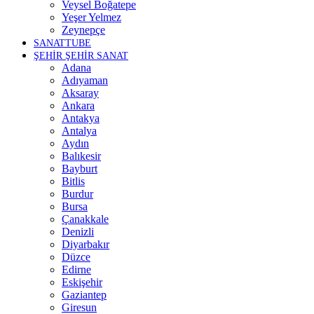
Veysel Boğatepe
Yeşer Yelmez
Zeynepçe
SANATTUBE
ŞEHİR ŞEHİR SANAT
Adana
Adıyaman
Aksaray
Ankara
Antakya
Antalya
Aydın
Balıkesir
Bayburt
Bitlis
Burdur
Bursa
Çanakkale
Denizli
Diyarbakır
Düzce
Edirne
Eskişehir
Gaziantep
Giresun