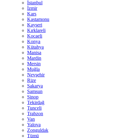
İstanbul
İzmir
Kars
Kastamonu
Kayseri
Kırklareli
Kocaeli
Konya
Kütahya
Manisa
Mardin
Mersin
Muğla
Nevşehir
Rize
Sakarya
Samsun
Sinop
Tekirdağ
Tunceli
Trabzon
Van
Yalova
Zonguldak
Tümü