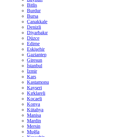
Bitlis
Burdur
Bursa
Çanakkale
Denizli
Diyarbakır
Düzce
Edirne
Eskişehir
Gaziantep
Giresun
İstanbul
İzmir
Kars
Kastamonu
Kayseri
Kırklareli
Kocaeli
Konya
Kütahya
Manisa
Mardin
Mersin
Muğla