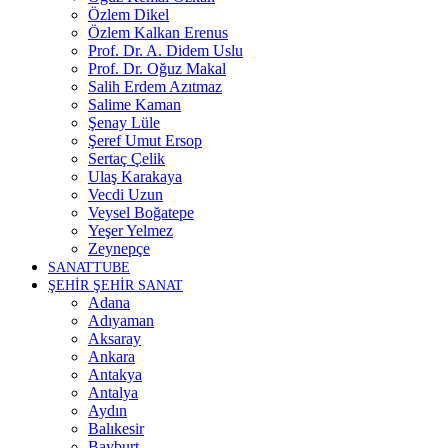
Özlem Dikel
Özlem Kalkan Erenus
Prof. Dr. A. Didem Uslu
Prof. Dr. Oğuz Makal
Salih Erdem Azıtmaz
Salime Kaman
Şenay Lüle
Şeref Umut Ersop
Sertaç Çelik
Ulaş Karakaya
Vecdi Uzun
Veysel Boğatepe
Yeşer Yelmez
Zeynepçe
SANATTUBE
ŞEHİR ŞEHİR SANAT
Adana
Adıyaman
Aksaray
Ankara
Antakya
Antalya
Aydın
Balıkesir
Bayburt