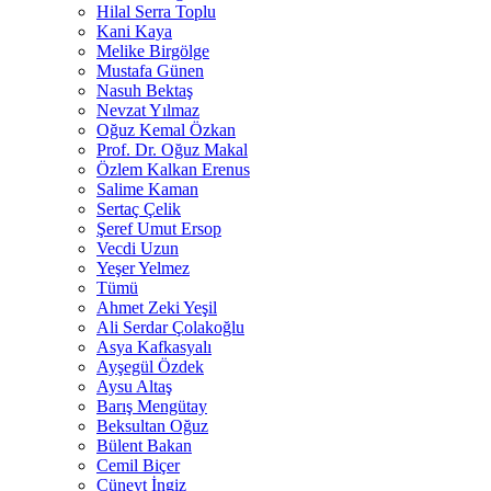
Hilal Serra Toplu
Kani Kaya
Melike Birgölge
Mustafa Günen
Nasuh Bektaş
Nevzat Yılmaz
Oğuz Kemal Özkan
Prof. Dr. Oğuz Makal
Özlem Kalkan Erenus
Salime Kaman
Sertaç Çelik
Şeref Umut Ersop
Vecdi Uzun
Yeşer Yelmez
Tümü
Ahmet Zeki Yeşil
Ali Serdar Çolakoğlu
Asya Kafkasyalı
Ayşegül Özdek
Aysu Altaş
Barış Mengütay
Beksultan Oğuz
Bülent Bakan
Cemil Biçer
Cüneyt İngiz