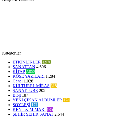
Kategoriler
ETKİNLİKLER
4.970
SANATTAN
4.696
KİTAP
2.052
KÖŞE YAZILARI
1.284
Genel
1.028
KÜLTÜREL MİRAS
318
SANATTUBE
205
Blog
187
YENİ ÇIKAN ALBÜMLER
174
SÖYLEŞİ
171
KENT & MİMARİ
135
ŞEHİR ŞEHİR SANAT
2.644