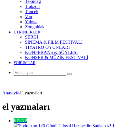
Tekirdağ
Trabzon
Tunceli
Van
Yalova
Zonguldak
ETKİNLİKLER
SERGİ
SİNEMA & FİLM FESTİVALİ
TİYATRO OYUNLARI
KONFERANS & SÖYLEŞİ
KONSER & MÜZİK FESTİVALİ
FORUMLAR
Arama
yap
...
Anasayfa
/
el yazmaları
el yazmaları
KİTAP