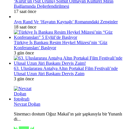
‘Kurut’un (Süt Ürünü) Somut Olmayan Kültürel Miras
Bağlamında Değerlendirilmesi
17 saat önce
Ayn Rand Ve ‘Hayatın Kaynağı’ Romanındaki Zenginler
18 saat önce
Türkiye İş Bankası Resim Heykel Müzesi’nin ‘Güz
Konferansları’ Başlıyor
3 gün önce
63. Uluslararası Antalya Altın Portakal Film Festivali’nde
Ulusal Uzun Jüri Başkanı Derviş Zaim
3 gün önce
Nevzat Doğan
Sinemacı dostum Oğuz Makal’ın şair şapkasıyla bir Yunanlı
di...