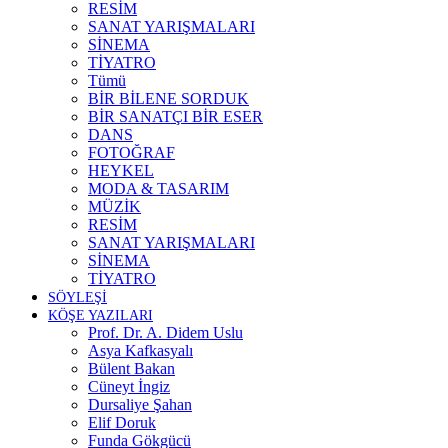
RESİM
SANAT YARIŞMALARI
SİNEMA
TİYATRO
Tümü
BİR BİLENE SORDUK
BİR SANATÇI BİR ESER
DANS
FOTOĞRAF
HEYKEL
MODA & TASARIM
MÜZİK
RESİM
SANAT YARIŞMALARI
SİNEMA
TİYATRO
SÖYLEŞİ
KÖŞE YAZILARI
Prof. Dr. A. Didem Uslu
Asya Kafkasyalı
Bülent Bakan
Cüneyt İngiz
Dursaliye Şahan
Elif Doruk
Funda Gökgücü