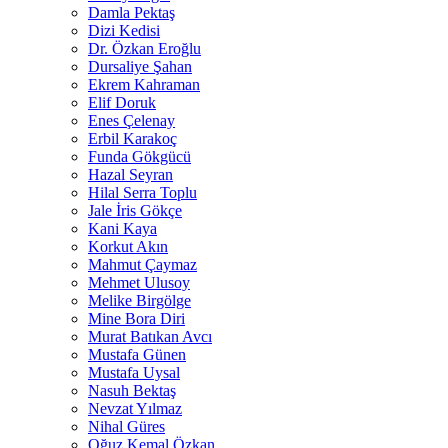
Damla Pektaş
Dizi Kedisi
Dr. Özkan Eroğlu
Dursaliye Şahan
Ekrem Kahraman
Elif Doruk
Enes Çelenay
Erbil Karakoç
Funda Gökgücü
Hazal Seyran
Hilal Serra Toplu
Jale İris Gökçe
Kani Kaya
Korkut Akın
Mahmut Çaymaz
Mehmet Ulusoy
Melike Birgölge
Mine Bora Diri
Murat Batıkan Avcı
Mustafa Günen
Mustafa Uysal
Nasuh Bektaş
Nevzat Yılmaz
Nihal Güres
Oğuz Kemal Özkan