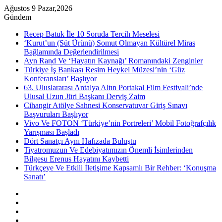
Ağustos 9 Pazar,2026
Gündem
Recep Batuk İle 10 Soruda Tercih Meselesi
‘Kurut’un (Süt Ürünü) Somut Olmayan Kültürel Miras
Bağlamında Değerlendirilmesi
Ayn Rand Ve ‘Hayatın Kaynağı’ Romanındaki Zenginler
Türkiye İş Bankası Resim Heykel Müzesi’nin ‘Güz
Konferansları’ Başlıyor
63. Uluslararası Antalya Altın Portakal Film Festivali’nde
Ulusal Uzun Jüri Başkanı Derviş Zaim
Cihangir Atölye Sahnesi Konservatuvar Giriş Sınavı
Başvuruları Başlıyor
Vivo Ve FOTON ‘Türkiye’nin Portreleri’ Mobil Fotoğrafçılık
Yarışması Başladı
Dört Sanatçı Aynı Hafızada Buluştu
Tiyatromuzun Ve Edebiyatımızın Önemli İsimlerinden
Bilgesu Erenus Hayatını Kaybetti
Türkçeye Ve Etkili İletişime Kapsamlı Bir Rehber: ‘Konuşma
Sanatı’
Kenar
Bölmesi
Rastgele
Makale
Instagram
YouTube