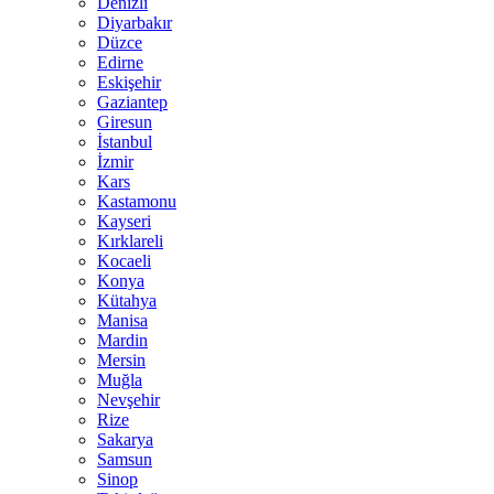
Denizli
Diyarbakır
Düzce
Edirne
Eskişehir
Gaziantep
Giresun
İstanbul
İzmir
Kars
Kastamonu
Kayseri
Kırklareli
Kocaeli
Konya
Kütahya
Manisa
Mardin
Mersin
Muğla
Nevşehir
Rize
Sakarya
Samsun
Sinop