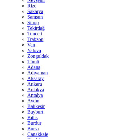
Nevşehir
Rize
Sakarya
Samsun
Sinop
Tekirdağ
Tunceli
Trabzon
Van
Yalova
Zonguldak
Tümü
Adana
Adıyaman
Aksaray
Ankara
Antakya
Antalya
Aydın
Balıkesir
Bayburt
Bitlis
Burdur
Bursa
Çanakkale