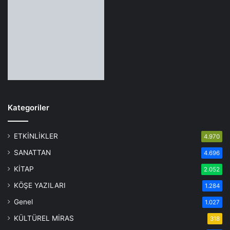
Kategoriler
ETKİNLİKLER
4.970
SANATTAN
4.696
KİTAP
2.052
KÖŞE YAZILARI
1.284
Genel
1.027
KÜLTÜREL MİRAS
318