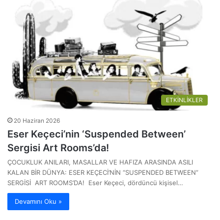
ETKİNLİKLER
20 Haziran 2026
Eser Keçeci’nin ‘Suspended Between’
Sergisi Art Rooms’da!
ÇOCUKLUK ANILARI, MASALLAR VE HAFIZA ARASINDA ASILI
KALAN BİR DÜNYA: ESER KEÇECİ’NİN “SUSPENDED BETWEEN”
SERGİSİ ART ROOMS’DA! Eser Keçeci, dördüncü kişisel…
Devamını Oku »