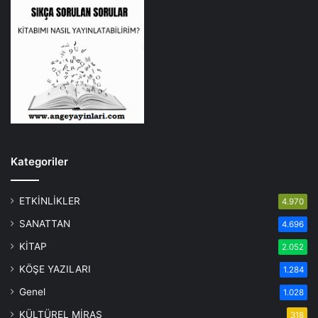
Kategoriler
ETKİNLİKLER
4.970
SANATTAN
4.696
KİTAP
2.052
KÖŞE YAZILARI
1.284
Genel
1.028
KÜLTÜREL MİRAS
318