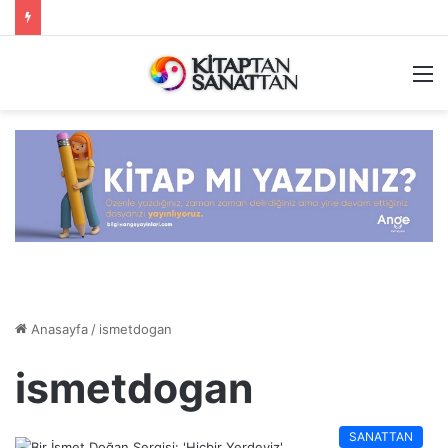
M
Anasayfa
/
ismetdogan
ismetdogan
SANATTAN