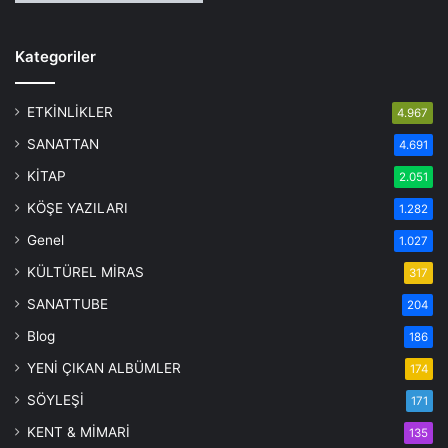
Kategoriler
ETKİNLİKLER
4.967
SANATTAN
4.691
KİTAP
2.051
KÖŞE YAZILARI
1.282
Genel
1.027
KÜLTÜREL MİRAS
317
SANATTUBE
204
Blog
186
YENİ ÇIKAN ALBÜMLER
174
SÖYLEŞİ
171
KENT & MİMARİ
135