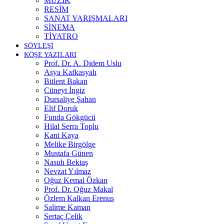
MÜZİK
RESİM
SANAT YARIŞMALARI
SİNEMA
TİYATRO
SÖYLEŞİ
KÖŞE YAZILARI
Prof. Dr. A. Didem Uslu
Asya Kafkasyalı
Bülent Bakan
Cüneyt İngiz
Dursaliye Şahan
Elif Doruk
Funda Gökgücü
Hilal Serra Toplu
Kani Kaya
Melike Birgölge
Mustafa Günen
Nasuh Bektaş
Nevzat Yılmaz
Oğuz Kemal Özkan
Prof. Dr. Oğuz Makal
Özlem Kalkan Erenus
Salime Kaman
Sertaç Çelik