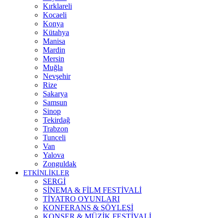
Kırklareli
Kocaeli
Konya
Kütahya
Manisa
Mardin
Mersin
Muğla
Nevşehir
Rize
Sakarya
Samsun
Sinop
Tekirdağ
Trabzon
Tunceli
Van
Yalova
Zonguldak
ETKİNLİKLER
SERGİ
SİNEMA & FİLM FESTİVALİ
TİYATRO OYUNLARI
KONFERANS & SÖYLEŞİ
KONSER & MÜZİK FESTİVALİ