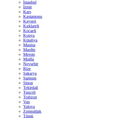
İstanbul
İzmir
Kars
Kastamonu
Kayseri
Kırklareli
Kocaeli
Konya
Kütahya
Manisa
Mardin
Mersin
Muğla
Nevşehir
Rize
Sakarya
Samsun
Sinop
Tekirdağ
Tunceli
Trabzon
Van
Yalova
Zonguldak
Tümü