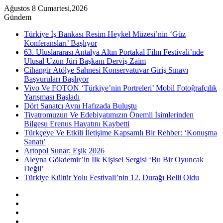
Ağustos 8 Cumartesi,2026
Gündem
Türkiye İş Bankası Resim Heykel Müzesi’nin ‘Güz
Konferansları’ Başlıyor
63. Uluslararası Antalya Altın Portakal Film Festivali’nde
Ulusal Uzun Jüri Başkanı Derviş Zaim
Cihangir Atölye Sahnesi Konservatuvar Giriş Sınavı
Başvuruları Başlıyor
Vivo Ve FOTON ‘Türkiye’nin Portreleri’ Mobil Fotoğrafçılık
Yarışması Başladı
Dört Sanatçı Aynı Hafızada Buluştu
Tiyatromuzun Ve Edebiyatımızın Önemli İsimlerinden
Bilgesu Erenus Hayatını Kaybetti
Türkçeye Ve Etkili İletişime Kapsamlı Bir Rehber: ‘Konuşma
Sanatı’
Artopol Sunar: Eşik 2026
Aleyna Gökdemir’in İlk Kişisel Sergisi ‘Bu Bir Oyuncak
Değil’
Türkiye Kültür Yolu Festivali’nin 12. Durağı Belli Oldu
Kenar
Bölmesi
Rastgele
Makale
Instagram
YouTube