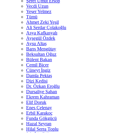
Şeref Umut Ersop
Vecdi Uzun
Yeşer Yelmez
Tümü
Ahmet Zeki Yeşil
Ali Serdar Çolakoğlu
Asya Kafkasyalı
Ayşegül Özdek
Aysu Altaş
Barış Mengütay
Beksultan Oğuz
Bülent Bakan
Cemil Biçer
Cüneyt İngiz
Damla Pektaş
Dizi Kedisi
Dr. Özkan Eroğlu
Dursaliye Şahan
Ekrem Kahraman
Elif Doruk
Enes Çelenay
Erbil Karakoç
Funda Gökgücü
Hazal Seyran
Hilal Serra Toplu