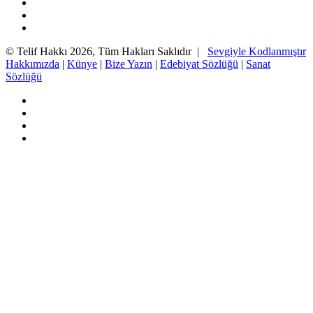
Twitter
YouTube
Instagram
© Telif Hakkı 2026, Tüm Hakları Saklıdır |
Sevgiyle Kodlanmıştır
Hakkımızda
|
Künye
|
Bize Yazın
|
Edebiyat Sözlüğü
|
Sanat
Sözlüğü
Facebook
Twitter
YouTube
Instagram
Başa
dön
tuşu