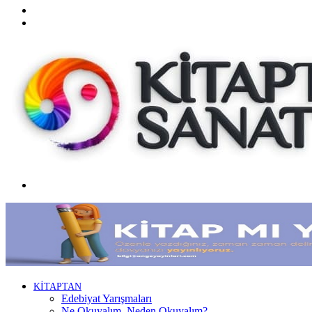
Twitter
Facebook
Menü
KİTAPTAN
Edebiyat Yarışmaları
Ne Okuyalım, Neden Okuyalım?