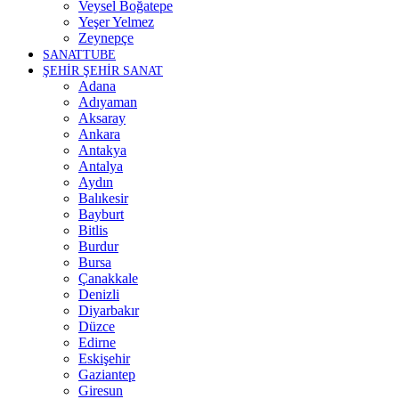
Veysel Boğatepe
Yeşer Yelmez
Zeynepçe
SANATTUBE
ŞEHİR ŞEHİR SANAT
Adana
Adıyaman
Aksaray
Ankara
Antakya
Antalya
Aydın
Balıkesir
Bayburt
Bitlis
Burdur
Bursa
Çanakkale
Denizli
Diyarbakır
Düzce
Edirne
Eskişehir
Gaziantep
Giresun