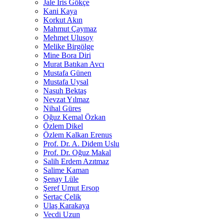
Jale İris Gökçe
Kani Kaya
Korkut Akın
Mahmut Çaymaz
Mehmet Ulusoy
Melike Birgölge
Mine Bora Diri
Murat Batıkan Avcı
Mustafa Günen
Mustafa Uysal
Nasuh Bektaş
Nevzat Yılmaz
Nihal Güres
Oğuz Kemal Özkan
Özlem Dikel
Özlem Kalkan Erenus
Prof. Dr. A. Didem Uslu
Prof. Dr. Oğuz Makal
Salih Erdem Azıtmaz
Salime Kaman
Şenay Lüle
Şeref Umut Ersop
Sertaç Çelik
Ulaş Karakaya
Vecdi Uzun