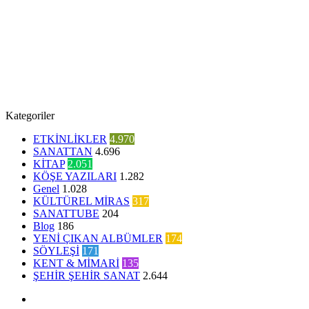
Kategoriler
ETKİNLİKLER
4.970
SANATTAN
4.696
KİTAP
2.051
KÖŞE YAZILARI
1.282
Genel
1.028
KÜLTÜREL MİRAS
317
SANATTUBE
204
Blog
186
YENİ ÇIKAN ALBÜMLER
174
SÖYLEŞİ
171
KENT & MİMARİ
135
ŞEHİR ŞEHİR SANAT
2.644
Facebook