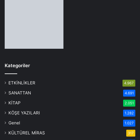
Kategoriler
ETKİNLİKLER
4.967
SANATTAN
4.691
KİTAP
2.051
KÖŞE YAZILARI
1.282
Genel
1.027
KÜLTÜREL MİRAS
317