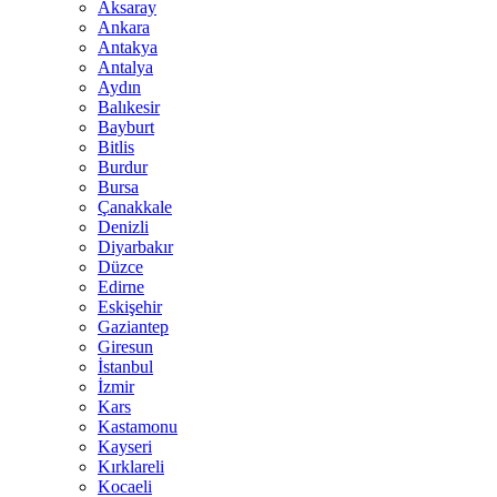
Aksaray
Ankara
Antakya
Antalya
Aydın
Balıkesir
Bayburt
Bitlis
Burdur
Bursa
Çanakkale
Denizli
Diyarbakır
Düzce
Edirne
Eskişehir
Gaziantep
Giresun
İstanbul
İzmir
Kars
Kastamonu
Kayseri
Kırklareli
Kocaeli