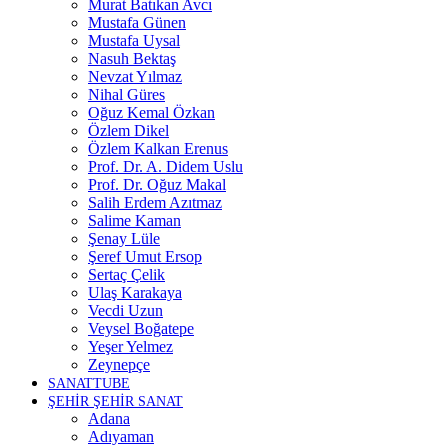
Murat Batıkan Avcı
Mustafa Günen
Mustafa Uysal
Nasuh Bektaş
Nevzat Yılmaz
Nihal Güres
Oğuz Kemal Özkan
Özlem Dikel
Özlem Kalkan Erenus
Prof. Dr. A. Didem Uslu
Prof. Dr. Oğuz Makal
Salih Erdem Azıtmaz
Salime Kaman
Şenay Lüle
Şeref Umut Ersop
Sertaç Çelik
Ulaş Karakaya
Vecdi Uzun
Veysel Boğatepe
Yeşer Yelmez
Zeynepçe
SANATTUBE
ŞEHİR ŞEHİR SANAT
Adana
Adıyaman