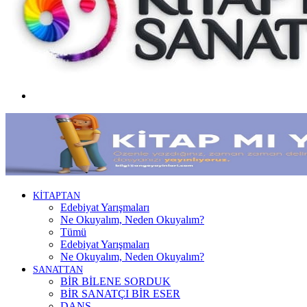
Menü
KİTAPTAN
Edebiyat Yarışmaları
Ne Okuyalım, Neden Okuyalım?
Tümü
Edebiyat Yarışmaları
Ne Okuyalım, Neden Okuyalım?
SANATTAN
BİR BİLENE SORDUK
BİR SANATÇI BİR ESER
DANS