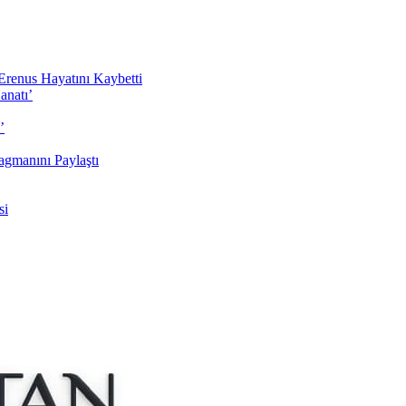
Erenus Hayatını Kaybetti
anatı’
’
agmanını Paylaştı
si