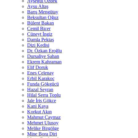
Ayşegül Özdek
Aysu Altaş
Barış Mengütay
Beksultan Oğuz
Bülent Bakan
Cemil Biçer
Cüneyt İngiz
Damla Pektaş
Dizi Kedisi
Dr. Özkan Eroğlu
Dursaliye Şahan
Ekrem Kahraman
Elif Doruk
Enes Çelenay
Erbil Karakoç
Funda Gökgücü
Hazal Seyran
Hilal Serra Toplu
Jale İris Gökçe
Kani Kaya
Korkut Akın
Mahmut Çaymaz
Mehmet Ulusoy
Melike Birgölge
Mine Bora Diri