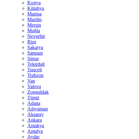
Konya
Kütahya
Manisa
Mardin
Mersin
Muğla
Nevşehir
Rize
Sakarya
Samsun
Sinop
Tekirdağ
Tunceli
Trabzon
Van
Yalova
Zonguldak
Tümü
Adana
Adıyaman
Aksaray
Ankara
Antakya
Antalya
Aydın