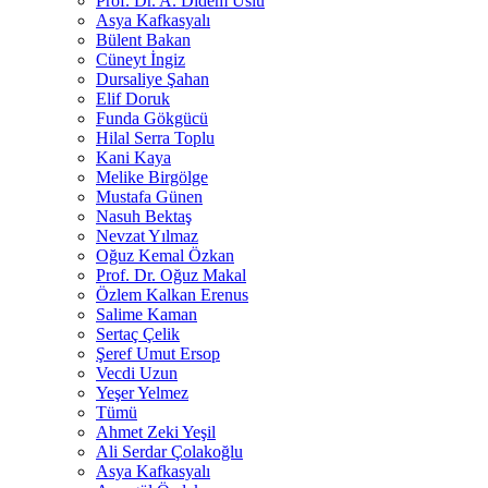
Prof. Dr. A. Didem Uslu
Asya Kafkasyalı
Bülent Bakan
Cüneyt İngiz
Dursaliye Şahan
Elif Doruk
Funda Gökgücü
Hilal Serra Toplu
Kani Kaya
Melike Birgölge
Mustafa Günen
Nasuh Bektaş
Nevzat Yılmaz
Oğuz Kemal Özkan
Prof. Dr. Oğuz Makal
Özlem Kalkan Erenus
Salime Kaman
Sertaç Çelik
Şeref Umut Ersop
Vecdi Uzun
Yeşer Yelmez
Tümü
Ahmet Zeki Yeşil
Ali Serdar Çolakoğlu
Asya Kafkasyalı