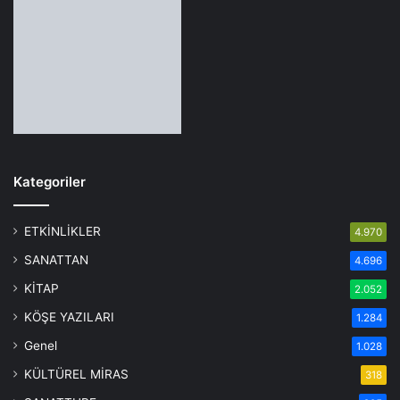
Kategoriler
ETKİNLİKLER
4.970
SANATTAN
4.696
KİTAP
2.052
KÖŞE YAZILARI
1.284
Genel
1.028
KÜLTÜREL MİRAS
318