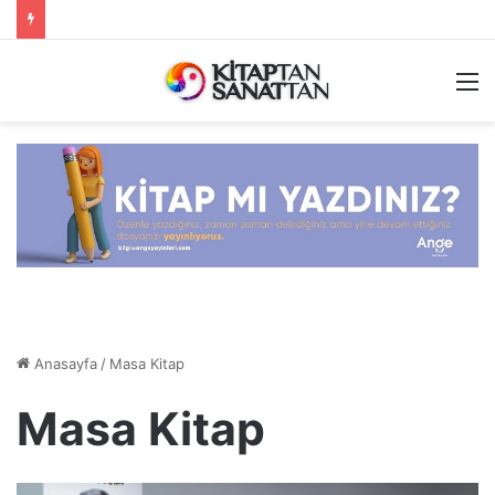
M
Anasayfa
/
Masa Kitap
Masa Kitap