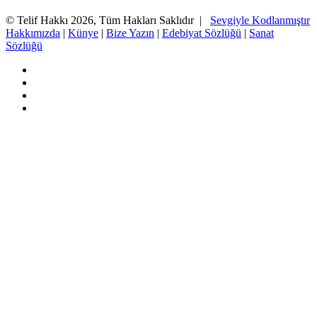
© Telif Hakkı 2026, Tüm Hakları Saklıdır |
Sevgiyle Kodlanmıştır
Hakkımızda
|
Künye
|
Bize Yazın
|
Edebiyat Sözlüğü
|
Sanat
Sözlüğü
Facebook
Twitter
YouTube
Instagram
Başa
dön
tuşu