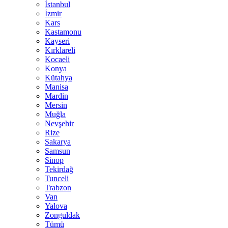
İstanbul
İzmir
Kars
Kastamonu
Kayseri
Kırklareli
Kocaeli
Konya
Kütahya
Manisa
Mardin
Mersin
Muğla
Nevşehir
Rize
Sakarya
Samsun
Sinop
Tekirdağ
Tunceli
Trabzon
Van
Yalova
Zonguldak
Tümü