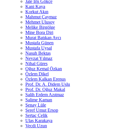
Jale İris Gökçe
Kani Kaya
Korkut Akın
Mahmut Çaymaz
Mehmet Ulusoy
Melike Birgölge
Mine Bora Diri
Murat Batıkan Avcı
Mustafa Günen
Mustafa Uysal
Nasuh Bektaş
Nevzat Yılmaz
Nihal Güres
Oğuz Kemal Özkan
Özlem Dikel
Özlem Kalkan Erenus
Prof. Dr. A. Didem Uslu
Prof. Dr. Oğuz Makal
Salih Erdem Azıtmaz
Salime Kaman
Şenay Lüle
Şeref Umut Ersop
Sertaç Çelik
Ulaş Karakaya
Vecdi Uzun