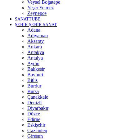
Veysel Boğatepe
Yeşer Yelmez
Zeynepçe
SANATTUBE
ŞEHİR ŞEHİR SANAT
Adana
Adıyaman
Aksaray
Ankara
Antakya
Antalya
Aydın
Balıkesir
Bayburt
Bitlis
Burdur
Bursa
Çanakkale
Denizli
Diyarbakır
Düzce
Edirne
Eskişehir
Gaziantep
Giresun