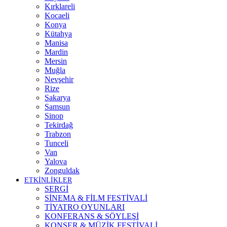
Kırklareli
Kocaeli
Konya
Kütahya
Manisa
Mardin
Mersin
Muğla
Nevşehir
Rize
Sakarya
Samsun
Sinop
Tekirdağ
Trabzon
Tunceli
Van
Yalova
Zonguldak
ETKİNLİKLER
SERGİ
SİNEMA & FİLM FESTİVALİ
TİYATRO OYUNLARI
KONFERANS & SÖYLEŞİ
KONSER & MÜZİK FESTİVALİ