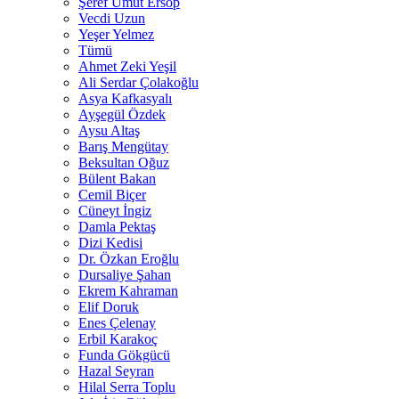
Şeref Umut Ersop
Vecdi Uzun
Yeşer Yelmez
Tümü
Ahmet Zeki Yeşil
Ali Serdar Çolakoğlu
Asya Kafkasyalı
Ayşegül Özdek
Aysu Altaş
Barış Mengütay
Beksultan Oğuz
Bülent Bakan
Cemil Biçer
Cüneyt İngiz
Damla Pektaş
Dizi Kedisi
Dr. Özkan Eroğlu
Dursaliye Şahan
Ekrem Kahraman
Elif Doruk
Enes Çelenay
Erbil Karakoç
Funda Gökgücü
Hazal Seyran
Hilal Serra Toplu