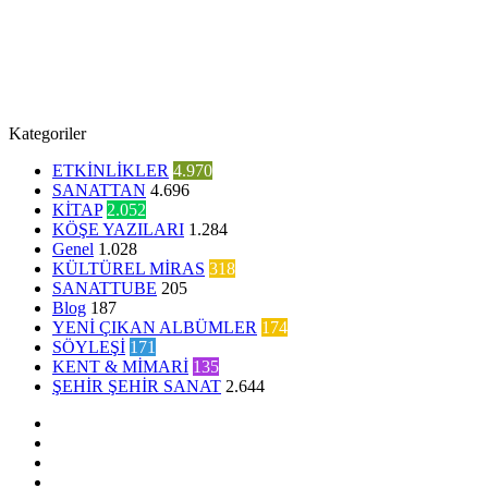
Kategoriler
ETKİNLİKLER
4.970
SANATTAN
4.696
KİTAP
2.052
KÖŞE YAZILARI
1.284
Genel
1.028
KÜLTÜREL MİRAS
318
SANATTUBE
205
Blog
187
YENİ ÇIKAN ALBÜMLER
174
SÖYLEŞİ
171
KENT & MİMARİ
135
ŞEHİR ŞEHİR SANAT
2.644
Facebook
Twitter
YouTube
Instagram