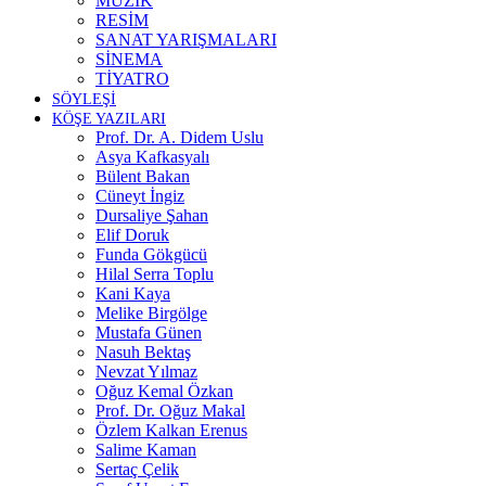
MÜZİK
RESİM
SANAT YARIŞMALARI
SİNEMA
TİYATRO
SÖYLEŞİ
KÖŞE YAZILARI
Prof. Dr. A. Didem Uslu
Asya Kafkasyalı
Bülent Bakan
Cüneyt İngiz
Dursaliye Şahan
Elif Doruk
Funda Gökgücü
Hilal Serra Toplu
Kani Kaya
Melike Birgölge
Mustafa Günen
Nasuh Bektaş
Nevzat Yılmaz
Oğuz Kemal Özkan
Prof. Dr. Oğuz Makal
Özlem Kalkan Erenus
Salime Kaman
Sertaç Çelik