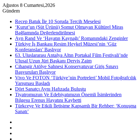
Ağustos 8 Cumartesi,2026
Gündem
Recep Batuk İle 10 Soruda Tercih Meselesi
‘Kurut’un (Süt Ürünü) Somut Olmayan Kültürel Miras
Bağlamında Değerlendirilmesi
Ayn Rand Ve ‘Hayatın Kaynağı’ Romanındaki Zenginler
Türkiye İş Bankası Resim Heykel Müzesi’nin ‘Güz
Konferansları’ Başlıyor
63. Uluslararası Antalya Altın Portakal Film Festivali’nde
Ulusal Uzun Jüri Başkanı Derviş Zaim
Cihangir Atölye Sahnesi Konservatuvar Giriş Sınavı
Başvuruları Başlıyor
Vivo Ve FOTON ‘Türkiye’nin Portreleri’ Mobil Fotoğrafçılık
Yarışması Başladı
Dört Sanatçı Aynı Hafızada Buluştu
Tiyatromuzun Ve Edebiyatımızın Önemli İsimlerinden
Bilgesu Erenus Hayatını Kaybetti
Türkçeye Ve Etkili İletişime Kapsamlı Bir Rehber: ‘Konuşma
Sanatı’
Kenar
Bölmesi
Rastgele
Makale
Instagram
YouTube