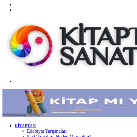
Twitter
Facebook
Menü
KİTAPTAN
Edebiyat Yarışmaları
Ne Okuyalım, Neden Okuyalım?