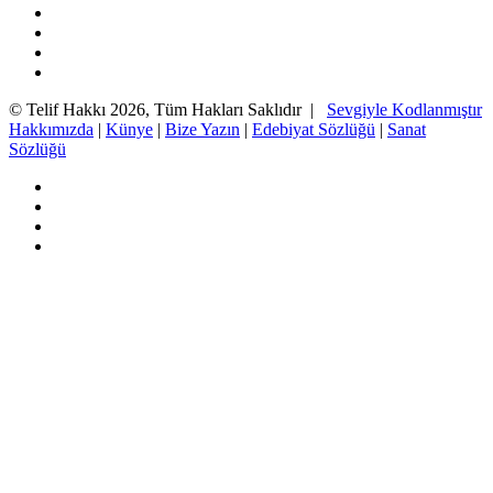
Facebook
Twitter
YouTube
Instagram
© Telif Hakkı 2026, Tüm Hakları Saklıdır |
Sevgiyle Kodlanmıştır
Hakkımızda
|
Künye
|
Bize Yazın
|
Edebiyat Sözlüğü
|
Sanat
Sözlüğü
Facebook
Twitter
YouTube
Instagram
Başa
dön
tuşu