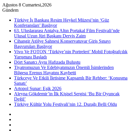
Ağustos 8 Cumartesi,2026
Gündem
Türkiye İş Bankası Resim Heykel Müzesi’nin ‘Güz
Konferansları’ Başlıyor
63. Uluslararası Antalya Altın Portakal Film Festivali’nde
Ulusal Uzun Jüri Başkanı Derviş Zaim
Cihangir Atölye Sahnesi Konservatuvar Giriş Sınavı
Başvuruları Başlıyor
Vivo Ve FOTON ‘Türkiye’nin Portreleri’ Mobil Fotoğrafçılık
Yarışması Başladı
Dört Sanatçı Aynı Hafızada Buluştu
Tiyatromuzun Ve Edebiyatımızın Önemli İsimlerinden
Bilgesu Erenus Hayatını Kaybetti
Türkçeye Ve Etkili İletişime Kapsamlı Bir Rehber: ‘Konuşma
Sanatı’
Artopol Sunar: Eşik 2026
Aleyna Gökdemir’in İlk Kişisel Sergisi ‘Bu Bir Oyuncak
Değil’
Türkiye Kültür Yolu Festivali’nin 12. Durağı Belli Oldu
Kenar
Bölmesi
Rastgele
Makale
Instagram
YouTube