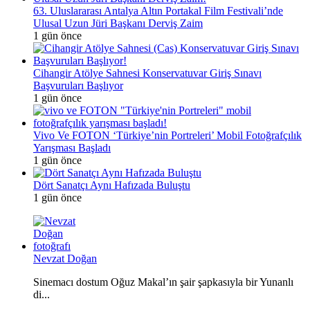
63. Uluslararası Antalya Altın Portakal Film Festivali’nde
Ulusal Uzun Jüri Başkanı Derviş Zaim
1 gün önce
Cihangir Atölye Sahnesi Konservatuvar Giriş Sınavı
Başvuruları Başlıyor
1 gün önce
Vivo Ve FOTON ‘Türkiye’nin Portreleri’ Mobil Fotoğrafçılık
Yarışması Başladı
1 gün önce
Dört Sanatçı Aynı Hafızada Buluştu
1 gün önce
Nevzat Doğan
Sinemacı dostum Oğuz Makal’ın şair şapkasıyla bir Yunanlı
di...