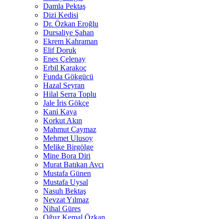
Damla Pektaş
Dizi Kedisi
Dr. Özkan Eroğlu
Dursaliye Şahan
Ekrem Kahraman
Elif Doruk
Enes Çelenay
Erbil Karakoç
Funda Gökgücü
Hazal Seyran
Hilal Serra Toplu
Jale İris Gökçe
Kani Kaya
Korkut Akın
Mahmut Çaymaz
Mehmet Ulusoy
Melike Birgölge
Mine Bora Diri
Murat Batıkan Avcı
Mustafa Günen
Mustafa Uysal
Nasuh Bektaş
Nevzat Yılmaz
Nihal Güres
Oğuz Kemal Özkan