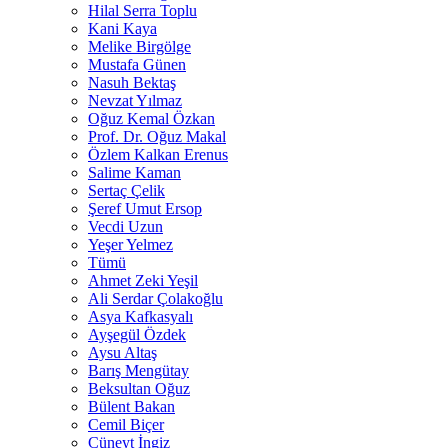
Hilal Serra Toplu
Kani Kaya
Melike Birgölge
Mustafa Günen
Nasuh Bektaş
Nevzat Yılmaz
Oğuz Kemal Özkan
Prof. Dr. Oğuz Makal
Özlem Kalkan Erenus
Salime Kaman
Sertaç Çelik
Şeref Umut Ersop
Vecdi Uzun
Yeşer Yelmez
Tümü
Ahmet Zeki Yeşil
Ali Serdar Çolakoğlu
Asya Kafkasyalı
Ayşegül Özdek
Aysu Altaş
Barış Mengütay
Beksultan Oğuz
Bülent Bakan
Cemil Biçer
Cüneyt İngiz