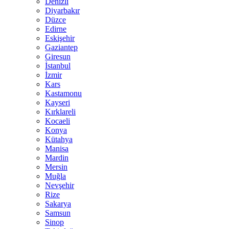
Denizli
Diyarbakır
Düzce
Edirne
Eskişehir
Gaziantep
Giresun
İstanbul
İzmir
Kars
Kastamonu
Kayseri
Kırklareli
Kocaeli
Konya
Kütahya
Manisa
Mardin
Mersin
Muğla
Nevşehir
Rize
Sakarya
Samsun
Sinop