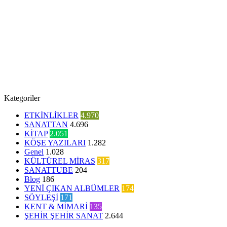
Kategoriler
ETKİNLİKLER
4.970
SANATTAN
4.696
KİTAP
2.051
KÖŞE YAZILARI
1.282
Genel
1.028
KÜLTÜREL MİRAS
317
SANATTUBE
204
Blog
186
YENİ ÇIKAN ALBÜMLER
174
SÖYLEŞİ
171
KENT & MİMARİ
135
ŞEHİR ŞEHİR SANAT
2.644