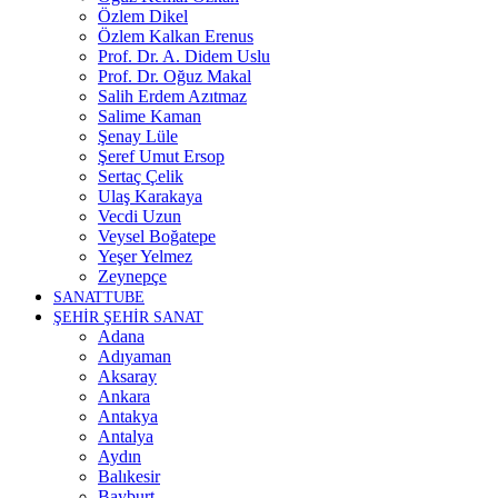
Özlem Dikel
Özlem Kalkan Erenus
Prof. Dr. A. Didem Uslu
Prof. Dr. Oğuz Makal
Salih Erdem Azıtmaz
Salime Kaman
Şenay Lüle
Şeref Umut Ersop
Sertaç Çelik
Ulaş Karakaya
Vecdi Uzun
Veysel Boğatepe
Yeşer Yelmez
Zeynepçe
SANATTUBE
ŞEHİR ŞEHİR SANAT
Adana
Adıyaman
Aksaray
Ankara
Antakya
Antalya
Aydın
Balıkesir
Bayburt