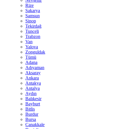
Nevşehir
Rize
Sakarya
Samsun
Sinop
Tekirdağ
Tunceli
Trabzon
Van
Yalova
Zonguldak
Tümü
Adana
Adıyaman
Aksaray
Ankara
Antakya
Antalya
Aydın
Balıkesir
Bayburt
Bitlis
Burdur
Bursa
Çanakkale