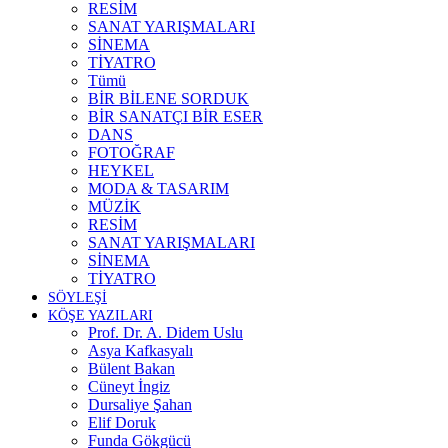
RESİM
SANAT YARIŞMALARI
SİNEMA
TİYATRO
Tümü
BİR BİLENE SORDUK
BİR SANATÇI BİR ESER
DANS
FOTOĞRAF
HEYKEL
MODA & TASARIM
MÜZİK
RESİM
SANAT YARIŞMALARI
SİNEMA
TİYATRO
SÖYLEŞİ
KÖŞE YAZILARI
Prof. Dr. A. Didem Uslu
Asya Kafkasyalı
Bülent Bakan
Cüneyt İngiz
Dursaliye Şahan
Elif Doruk
Funda Gökgücü