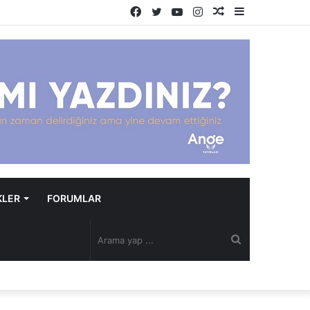
Facebook
Twitter
YouTube
Instagram
Rastgele
Kenar
Makale
Bölmesi
KLER
FORUMLAR
Arama
yap