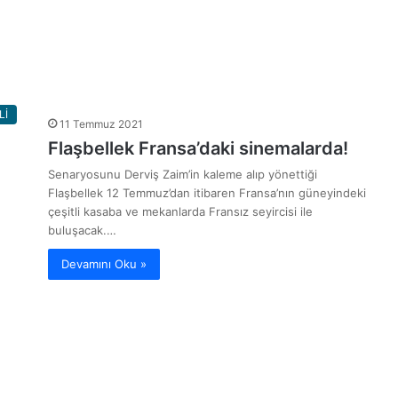
Lİ
11 Temmuz 2021
Flaşbellek Fransa’daki sinemalarda!
Senaryosunu Derviş Zaim’in kaleme alıp yönettiği
Flaşbellek 12 Temmuz’dan itibaren Fransa’nın güneyindeki
çeşitli kasaba ve mekanlarda Fransız seyircisi ile
buluşacak.…
Devamını Oku »