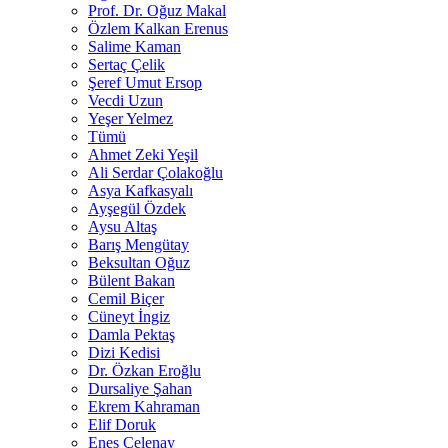
Prof. Dr. Oğuz Makal
Özlem Kalkan Erenus
Salime Kaman
Sertaç Çelik
Şeref Umut Ersop
Vecdi Uzun
Yeşer Yelmez
Tümü
Ahmet Zeki Yeşil
Ali Serdar Çolakoğlu
Asya Kafkasyalı
Ayşegül Özdek
Aysu Altaş
Barış Mengütay
Beksultan Oğuz
Bülent Bakan
Cemil Biçer
Cüneyt İngiz
Damla Pektaş
Dizi Kedisi
Dr. Özkan Eroğlu
Dursaliye Şahan
Ekrem Kahraman
Elif Doruk
Enes Çelenay