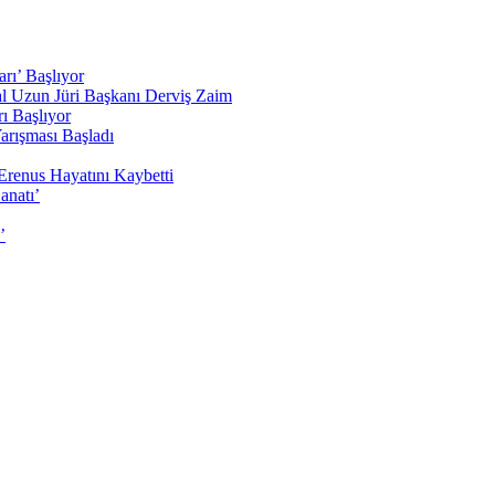
rı’ Başlıyor
sal Uzun Jüri Başkanı Derviş Zaim
ı Başlıyor
arışması Başladı
Erenus Hayatını Kaybetti
anatı’
’