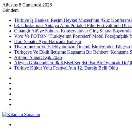
Ağustos 8 Cumartesi,2026
Gündem
Türkiye İş Bankası Resim Heykel Müzesi’nin ‘Güz Konferansla
63. Uluslararası Antalya Altın Portakal Film Festivali’nde Ulu
Cihangir Atölye Sahnesi Konservatuvar Giriş Sınavı Başvurular
Vivo Ve FOTON ‘Türkiye’nin Portreleri’ Mobil Fotoğrafçılık Y
Dört Sanatçı Aynı Hafızada Buluştu
Tiyatromuzun Ve Edebiyatımızın Önemli İsimlerinden Bilgesu 
Türkçeye Ve Etkili İletişime Kapsamlı Bir Rehber: ‘Konuşma S
Artopol Sunar: Eşik 2026
Aleyna Gökdemir’in İlk Kişisel Sergisi ‘Bu Bir Oyuncak Değil
Türkiye Kültür Yolu Festivali’nin 12. Durağı Belli Oldu
Kenar
Bölmesi
Rastgele
Makale
Instagram
YouTube
Twitter
Facebook
Menü