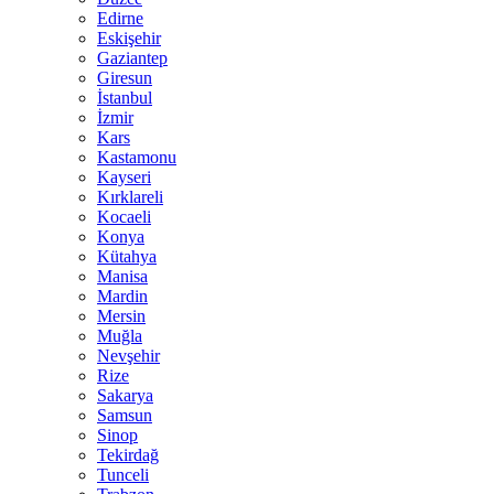
Edirne
Eskişehir
Gaziantep
Giresun
İstanbul
İzmir
Kars
Kastamonu
Kayseri
Kırklareli
Kocaeli
Konya
Kütahya
Manisa
Mardin
Mersin
Muğla
Nevşehir
Rize
Sakarya
Samsun
Sinop
Tekirdağ
Tunceli