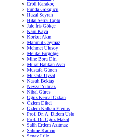
Erbil Karakoç
Funda Gökgücü
Hazal Seyran
Hilal Serra Toplu
Jale İris Gökçe
Kani Kaya
Korkut Akın
Mahmut Çaymaz
Mehmet Ulusoy
Melike Birgölge
Mine Bora Diri
Murat Batıkan Avcı
Mustafa Günen
Mustafa Uysal
Nasuh Bektaş
Nevzat Yılmaz
Nihal Güres
Oğuz Kemal Özkan
Özlem Dikel
Özlem Kalkan Erenus
Prof. Dr. A. Didem Uslu
Prof. Dr. Oğuz Makal
Salih Erdem Azıtmaz
Salime Kaman
Şenay Lüle