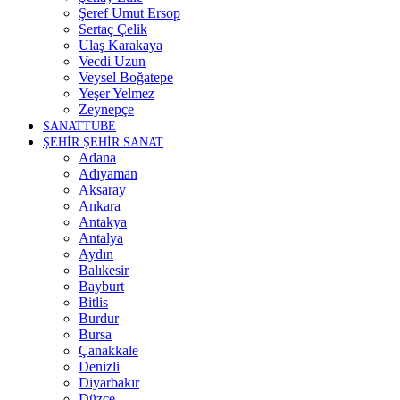
Şeref Umut Ersop
Sertaç Çelik
Ulaş Karakaya
Vecdi Uzun
Veysel Boğatepe
Yeşer Yelmez
Zeynepçe
SANATTUBE
ŞEHİR ŞEHİR SANAT
Adana
Adıyaman
Aksaray
Ankara
Antakya
Antalya
Aydın
Balıkesir
Bayburt
Bitlis
Burdur
Bursa
Çanakkale
Denizli
Diyarbakır
Düzce