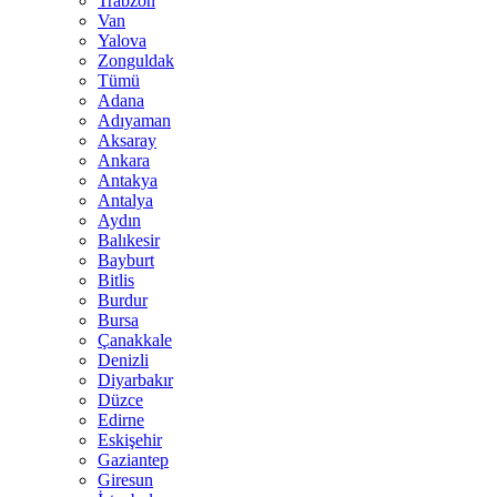
Trabzon
Van
Yalova
Zonguldak
Tümü
Adana
Adıyaman
Aksaray
Ankara
Antakya
Antalya
Aydın
Balıkesir
Bayburt
Bitlis
Burdur
Bursa
Çanakkale
Denizli
Diyarbakır
Düzce
Edirne
Eskişehir
Gaziantep
Giresun