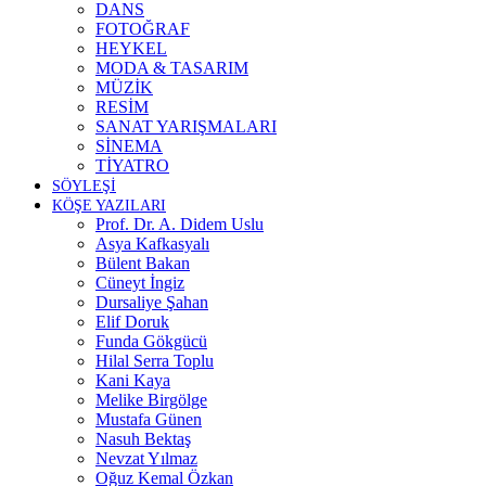
DANS
FOTOĞRAF
HEYKEL
MODA & TASARIM
MÜZİK
RESİM
SANAT YARIŞMALARI
SİNEMA
TİYATRO
SÖYLEŞİ
KÖŞE YAZILARI
Prof. Dr. A. Didem Uslu
Asya Kafkasyalı
Bülent Bakan
Cüneyt İngiz
Dursaliye Şahan
Elif Doruk
Funda Gökgücü
Hilal Serra Toplu
Kani Kaya
Melike Birgölge
Mustafa Günen
Nasuh Bektaş
Nevzat Yılmaz
Oğuz Kemal Özkan