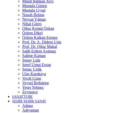
Murat Batıkan Avcı
Mustafa Günen
Mustafa Uysal
Nasuh Bektaş
Nevzat Yılmaz
Nihal Güres
Oğuz Kemal Özkan
Özlem Dikel
Özlem Kalkan Erenus
Prof. Dr. A. Didem Uslu
Prof. Dr. Oğuz Makal
Salih Erdem Azıtmaz
Salime Kaman
Şenay Lüle
Şeref Umut Ersop
Sertaç Çelik
Ulaş Karakaya
Vecdi Uzun
Veysel Boğatepe
Yeşer Yelmez
Zeynepçe
SANATTUBE
ŞEHİR ŞEHİR SANAT
Adana
Adıyaman