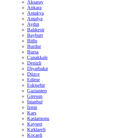
Aksaray
Ankara
Antakya
Antalya
Aydın
Balıkesir
Bayburt
Bitlis
Burdur
Bursa
Çanakkale
Denizli
Diyarbakır
Düzce
Edirne
Eskişehir
Gaziantep
Giresun
İstanbul
İzmir
Kars
Kastamonu
Kayseri
Kırklareli
Kocaeli