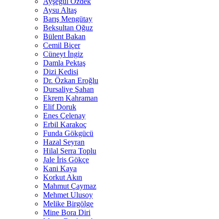
Ayşegül Özdek
Aysu Altaş
Barış Mengütay
Beksultan Oğuz
Bülent Bakan
Cemil Biçer
Cüneyt İngiz
Damla Pektaş
Dizi Kedisi
Dr. Özkan Eroğlu
Dursaliye Şahan
Ekrem Kahraman
Elif Doruk
Enes Çelenay
Erbil Karakoç
Funda Gökgücü
Hazal Seyran
Hilal Serra Toplu
Jale İris Gökçe
Kani Kaya
Korkut Akın
Mahmut Çaymaz
Mehmet Ulusoy
Melike Birgölge
Mine Bora Diri