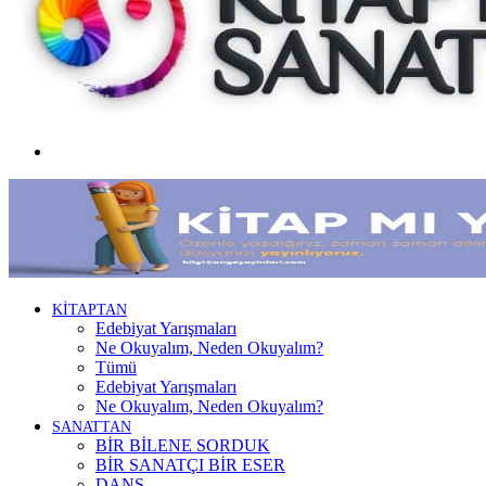
Menü
KİTAPTAN
Edebiyat Yarışmaları
Ne Okuyalım, Neden Okuyalım?
Tümü
Edebiyat Yarışmaları
Ne Okuyalım, Neden Okuyalım?
SANATTAN
BİR BİLENE SORDUK
BİR SANATÇI BİR ESER
DANS