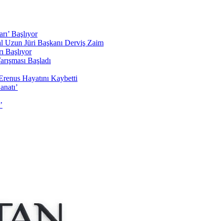
rı’ Başlıyor
sal Uzun Jüri Başkanı Derviş Zaim
ı Başlıyor
arışması Başladı
Erenus Hayatını Kaybetti
anatı’
’