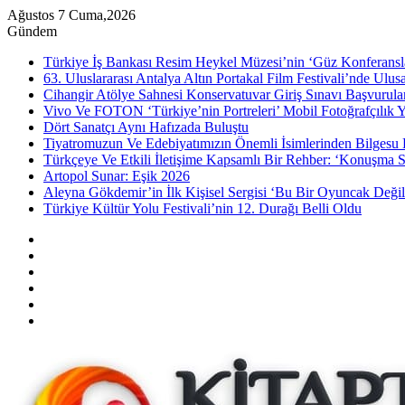
Ağustos 7 Cuma,2026
Gündem
Türkiye İş Bankası Resim Heykel Müzesi’nin ‘Güz Konferansla
63. Uluslararası Antalya Altın Portakal Film Festivali’nde Ulu
Cihangir Atölye Sahnesi Konservatuvar Giriş Sınavı Başvurular
Vivo Ve FOTON ‘Türkiye’nin Portreleri’ Mobil Fotoğrafçılık Y
Dört Sanatçı Aynı Hafızada Buluştu
Tiyatromuzun Ve Edebiyatımızın Önemli İsimlerinden Bilgesu 
Türkçeye Ve Etkili İletişime Kapsamlı Bir Rehber: ‘Konuşma S
Artopol Sunar: Eşik 2026
Aleyna Gökdemir’in İlk Kişisel Sergisi ‘Bu Bir Oyuncak Değil
Türkiye Kültür Yolu Festivali’nin 12. Durağı Belli Oldu
Kenar
Bölmesi
Rastgele
Makale
Instagram
YouTube
Twitter
Facebook