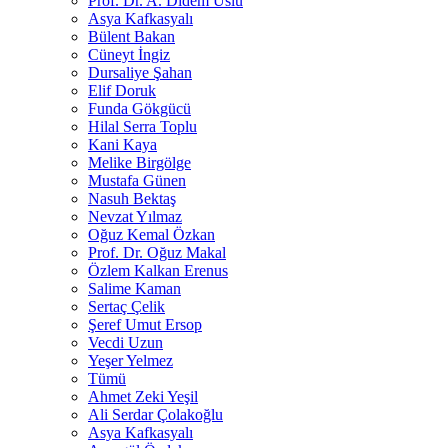
Prof. Dr. A. Didem Uslu
Asya Kafkasyalı
Bülent Bakan
Cüneyt İngiz
Dursaliye Şahan
Elif Doruk
Funda Gökgücü
Hilal Serra Toplu
Kani Kaya
Melike Birgölge
Mustafa Günen
Nasuh Bektaş
Nevzat Yılmaz
Oğuz Kemal Özkan
Prof. Dr. Oğuz Makal
Özlem Kalkan Erenus
Salime Kaman
Sertaç Çelik
Şeref Umut Ersop
Vecdi Uzun
Yeşer Yelmez
Tümü
Ahmet Zeki Yeşil
Ali Serdar Çolakoğlu
Asya Kafkasyalı