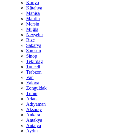
Konya
Kütahya
Manisa
Mardin
Mersin
Muğla
Nevşehir
Rize
Sakarya
Samsun
Sinop
Tekirdağ
Tunceli
Trabzon
Van
Yalova
Zonguldak
Tümü
Adana
Adıyaman
Aksaray
Ankara
Antakya
Antalya
Aydın