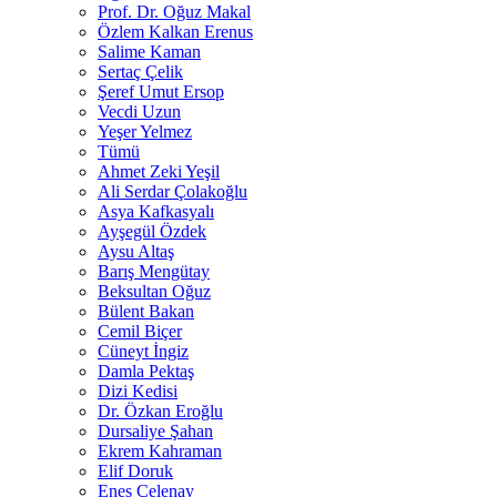
Prof. Dr. Oğuz Makal
Özlem Kalkan Erenus
Salime Kaman
Sertaç Çelik
Şeref Umut Ersop
Vecdi Uzun
Yeşer Yelmez
Tümü
Ahmet Zeki Yeşil
Ali Serdar Çolakoğlu
Asya Kafkasyalı
Ayşegül Özdek
Aysu Altaş
Barış Mengütay
Beksultan Oğuz
Bülent Bakan
Cemil Biçer
Cüneyt İngiz
Damla Pektaş
Dizi Kedisi
Dr. Özkan Eroğlu
Dursaliye Şahan
Ekrem Kahraman
Elif Doruk
Enes Çelenay