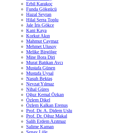
Erbil Karakoç
Funda Gökgücü
Hazal Seyran
Hilal Serra Toplu
Jale İris Gökçe
Kani Kaya
Korkut Akın
Mahmut Çaymaz
Mehmet Ulusoy
Melike Birgölge
Mine Bora Diri
Murat Batıkan Avcı
Mustafa Günen
Mustafa Uysal
Nasuh Bektaş
Nevzat Yılmaz
Nihal Güres
Oğuz Kemal Özkan
Özlem Dikel
Özlem Kalkan Erenus
Prof. Dr. A. Didem Uslu
Prof. Dr. Oğuz Makal
Salih Erdem Azıtmaz
Salime Kaman
Şenay Lüle