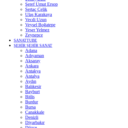
Şeref Umut Ersop
Sertaç Çelik
Ulaş Karakaya
Vecdi Uzun
Veysel Boğatepe
Yeşer Yelmez
Zeynepçe
SANATTUBE
ŞEHİR ŞEHİR SANAT
Adana
Adıyaman
Aksaray
Ankara
Antakya
Antalya
Aydın
Balıkesir
Bayburt
Bitlis
Burdur
Bursa
Çanakkale
Denizli
Diyarbakır
Düzce