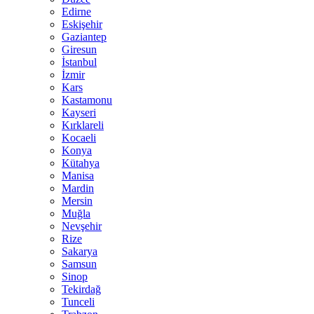
Edirne
Eskişehir
Gaziantep
Giresun
İstanbul
İzmir
Kars
Kastamonu
Kayseri
Kırklareli
Kocaeli
Konya
Kütahya
Manisa
Mardin
Mersin
Muğla
Nevşehir
Rize
Sakarya
Samsun
Sinop
Tekirdağ
Tunceli