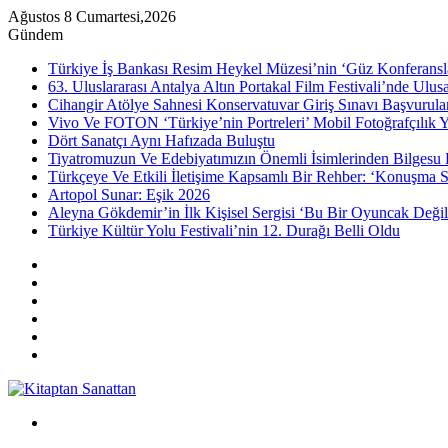
Ağustos 8 Cumartesi,2026
Gündem
Türkiye İş Bankası Resim Heykel Müzesi’nin ‘Güz Konferansla
63. Uluslararası Antalya Altın Portakal Film Festivali’nde Ulu
Cihangir Atölye Sahnesi Konservatuvar Giriş Sınavı Başvurular
Vivo Ve FOTON ‘Türkiye’nin Portreleri’ Mobil Fotoğrafçılık Y
Dört Sanatçı Aynı Hafızada Buluştu
Tiyatromuzun Ve Edebiyatımızın Önemli İsimlerinden Bilgesu 
Türkçeye Ve Etkili İletişime Kapsamlı Bir Rehber: ‘Konuşma S
Artopol Sunar: Eşik 2026
Aleyna Gökdemir’in İlk Kişisel Sergisi ‘Bu Bir Oyuncak Değil
Türkiye Kültür Yolu Festivali’nin 12. Durağı Belli Oldu
Kenar
Bölmesi
Rastgele
Makale
Instagram
YouTube
Twitter
Facebook
Menü