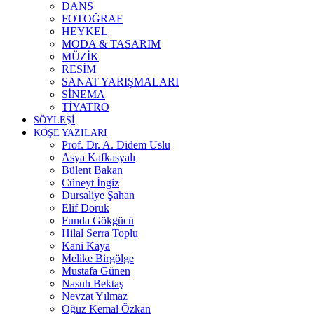
DANS
FOTOĞRAF
HEYKEL
MODA & TASARIM
MÜZİK
RESİM
SANAT YARIŞMALARI
SİNEMA
TİYATRO
SÖYLEŞİ
KÖŞE YAZILARI
Prof. Dr. A. Didem Uslu
Asya Kafkasyalı
Bülent Bakan
Cüneyt İngiz
Dursaliye Şahan
Elif Doruk
Funda Gökgücü
Hilal Serra Toplu
Kani Kaya
Melike Birgölge
Mustafa Günen
Nasuh Bektaş
Nevzat Yılmaz
Oğuz Kemal Özkan