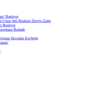
rı’ Başlıyor
sal Uzun Jüri Başkanı Derviş Zaim
ı Başlıyor
arışması Başladı
Erenus Hayatını Kaybetti
anatı’
’