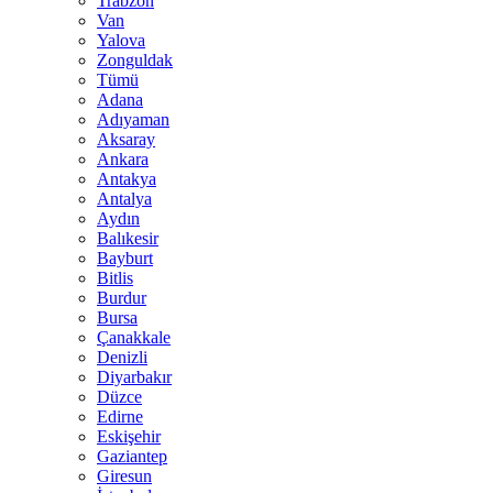
Trabzon
Van
Yalova
Zonguldak
Tümü
Adana
Adıyaman
Aksaray
Ankara
Antakya
Antalya
Aydın
Balıkesir
Bayburt
Bitlis
Burdur
Bursa
Çanakkale
Denizli
Diyarbakır
Düzce
Edirne
Eskişehir
Gaziantep
Giresun