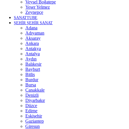
Veysel Boğatepe
Yeşer Yelmez
Zeynepçe
SANATTUBE
ŞEHİR ŞEHİR SANAT
Adana
Adıyaman
Aksaray
Ankara
Antakya
Antalya
Aydın
Balıkesir
Bayburt
Bitlis
Burdur
Bursa
Çanakkale
Denizli
Diyarbakır
Düzce
Edirne
Eskişehir
Gaziantep
Giresun