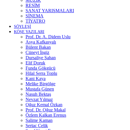
MÜZİK
RESİM
SANAT YARIŞMALARI
SİNEMA
TİYATRO
SÖYLEŞİ
KÖŞE YAZILARI
Prof. Dr. A. Didem Uslu
Asya Kafkasyalı
Bülent Bakan
Cüneyt İngiz
Dursaliye Şahan
Elif Doruk
Funda Gökgücü
Hilal Serra Toplu
Kani Kaya
Melike Birgölge
Mustafa Günen
Nasuh Bektaş
Nevzat Yılmaz
Oğuz Kemal Özkan
Prof. Dr. Oğuz Makal
Özlem Kalkan Erenus
Salime Kaman
Sertaç Çelik