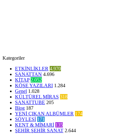
Kategoriler
ETKİNLİKLER
4.970
SANATTAN
4.696
KİTAP
2.052
KÖŞE YAZILARI
1.284
Genel
1.028
KÜLTÜREL MİRAS
318
SANATTUBE
205
Blog
187
YENİ ÇIKAN ALBÜMLER
174
SÖYLEŞİ
171
KENT & MİMARİ
135
ŞEHİR ŞEHİR SANAT
2.644