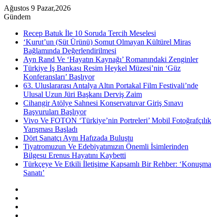
Ağustos 9 Pazar,2026
Gündem
Recep Batuk İle 10 Soruda Tercih Meselesi
‘Kurut’un (Süt Ürünü) Somut Olmayan Kültürel Miras
Bağlamında Değerlendirilmesi
Ayn Rand Ve ‘Hayatın Kaynağı’ Romanındaki Zenginler
Türkiye İş Bankası Resim Heykel Müzesi’nin ‘Güz
Konferansları’ Başlıyor
63. Uluslararası Antalya Altın Portakal Film Festivali’nde
Ulusal Uzun Jüri Başkanı Derviş Zaim
Cihangir Atölye Sahnesi Konservatuvar Giriş Sınavı
Başvuruları Başlıyor
Vivo Ve FOTON ‘Türkiye’nin Portreleri’ Mobil Fotoğrafçılık
Yarışması Başladı
Dört Sanatçı Aynı Hafızada Buluştu
Tiyatromuzun Ve Edebiyatımızın Önemli İsimlerinden
Bilgesu Erenus Hayatını Kaybetti
Türkçeye Ve Etkili İletişime Kapsamlı Bir Rehber: ‘Konuşma
Sanatı’
Kenar
Bölmesi
Rastgele
Makale
Instagram
YouTube