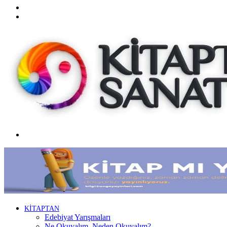
Twitter
Facebook
Menü
KİTAPTAN
Edebiyat Yarışmaları
Ne Okuyalım, Neden Okuyalım?