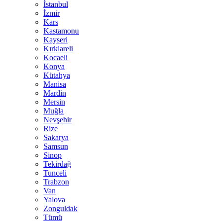
İstanbul
İzmir
Kars
Kastamonu
Kayseri
Kırklareli
Kocaeli
Konya
Kütahya
Manisa
Mardin
Mersin
Muğla
Nevşehir
Rize
Sakarya
Samsun
Sinop
Tekirdağ
Tunceli
Trabzon
Van
Yalova
Zonguldak
Tümü