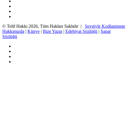
Facebook
Twitter
YouTube
Instagram
© Telif Hakkı 2026, Tüm Hakları Saklıdır |
Sevgiyle Kodlanmıştır
Hakkımızda
|
Künye
|
Bize Yazın
|
Edebiyat Sözlüğü
|
Sanat
Sözlüğü
Facebook
Twitter
YouTube
Instagram
Başa
dön
tuşu