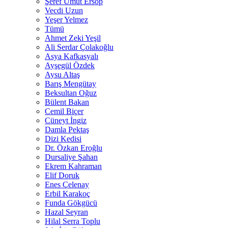
Şeref Umut Ersop
Vecdi Uzun
Yeşer Yelmez
Tümü
Ahmet Zeki Yeşil
Ali Serdar Çolakoğlu
Asya Kafkasyalı
Ayşegül Özdek
Aysu Altaş
Barış Mengütay
Beksultan Oğuz
Bülent Bakan
Cemil Biçer
Cüneyt İngiz
Damla Pektaş
Dizi Kedisi
Dr. Özkan Eroğlu
Dursaliye Şahan
Ekrem Kahraman
Elif Doruk
Enes Çelenay
Erbil Karakoç
Funda Gökgücü
Hazal Seyran
Hilal Serra Toplu