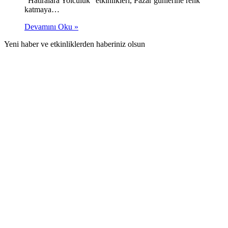
“Hatıralara Yolculuk” etkinlikleri, Pazar günlerine renk
katmaya…
Devamını Oku »
Yeni haber ve etkinliklerden haberiniz olsun