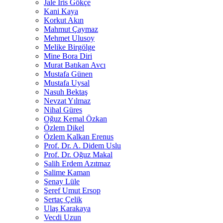
Jale İris Gökçe
Kani Kaya
Korkut Akın
Mahmut Çaymaz
Mehmet Ulusoy
Melike Birgölge
Mine Bora Diri
Murat Batıkan Avcı
Mustafa Günen
Mustafa Uysal
Nasuh Bektaş
Nevzat Yılmaz
Nihal Güres
Oğuz Kemal Özkan
Özlem Dikel
Özlem Kalkan Erenus
Prof. Dr. A. Didem Uslu
Prof. Dr. Oğuz Makal
Salih Erdem Azıtmaz
Salime Kaman
Şenay Lüle
Şeref Umut Ersop
Sertaç Çelik
Ulaş Karakaya
Vecdi Uzun