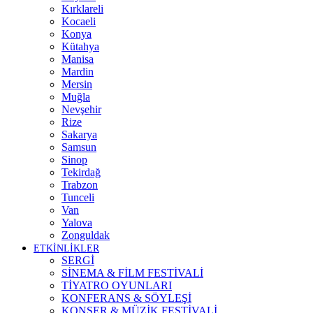
Kırklareli
Kocaeli
Konya
Kütahya
Manisa
Mardin
Mersin
Muğla
Nevşehir
Rize
Sakarya
Samsun
Sinop
Tekirdağ
Trabzon
Tunceli
Van
Yalova
Zonguldak
ETKİNLİKLER
SERGİ
SİNEMA & FİLM FESTİVALİ
TİYATRO OYUNLARI
KONFERANS & SÖYLEŞİ
KONSER & MÜZİK FESTİVALİ