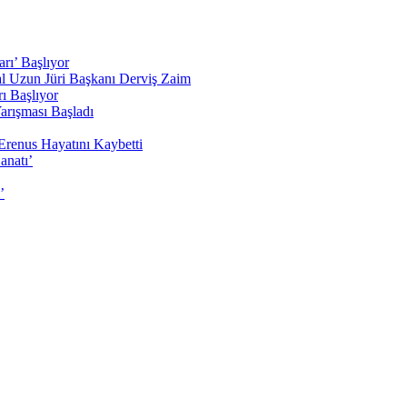
rı’ Başlıyor
sal Uzun Jüri Başkanı Derviş Zaim
ı Başlıyor
arışması Başladı
Erenus Hayatını Kaybetti
anatı’
’