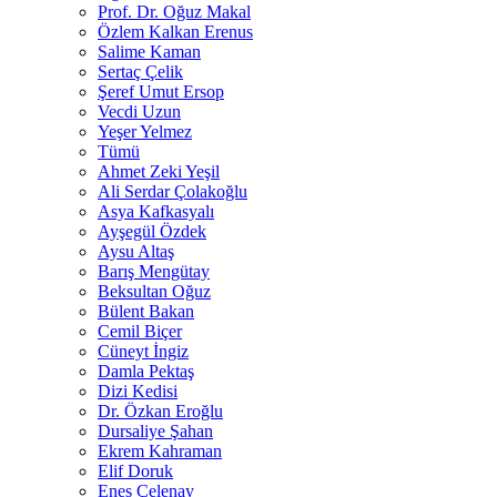
Prof. Dr. Oğuz Makal
Özlem Kalkan Erenus
Salime Kaman
Sertaç Çelik
Şeref Umut Ersop
Vecdi Uzun
Yeşer Yelmez
Tümü
Ahmet Zeki Yeşil
Ali Serdar Çolakoğlu
Asya Kafkasyalı
Ayşegül Özdek
Aysu Altaş
Barış Mengütay
Beksultan Oğuz
Bülent Bakan
Cemil Biçer
Cüneyt İngiz
Damla Pektaş
Dizi Kedisi
Dr. Özkan Eroğlu
Dursaliye Şahan
Ekrem Kahraman
Elif Doruk
Enes Çelenay