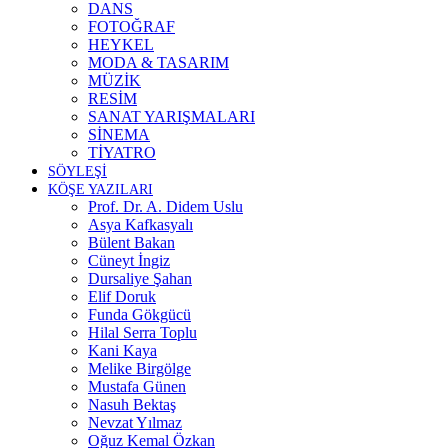
DANS
FOTOĞRAF
HEYKEL
MODA & TASARIM
MÜZİK
RESİM
SANAT YARIŞMALARI
SİNEMA
TİYATRO
SÖYLEŞİ
KÖŞE YAZILARI
Prof. Dr. A. Didem Uslu
Asya Kafkasyalı
Bülent Bakan
Cüneyt İngiz
Dursaliye Şahan
Elif Doruk
Funda Gökgücü
Hilal Serra Toplu
Kani Kaya
Melike Birgölge
Mustafa Günen
Nasuh Bektaş
Nevzat Yılmaz
Oğuz Kemal Özkan