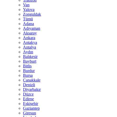
Trabzon
Van
Yalova
Zonguldak
Tümü
Adana
Adıyaman
Aksaray
Ankara
Antakya
Antalya
Aydın
Balıkesir
Bayburt
Bitlis
Burdur
Bursa
Çanakkale
Denizli
Diyarbakır
Düzce
Edirne
Eskişehir
Gaziantep
Giresun