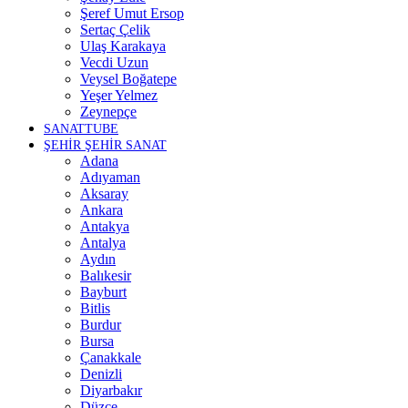
Şeref Umut Ersop
Sertaç Çelik
Ulaş Karakaya
Vecdi Uzun
Veysel Boğatepe
Yeşer Yelmez
Zeynepçe
SANATTUBE
ŞEHİR ŞEHİR SANAT
Adana
Adıyaman
Aksaray
Ankara
Antakya
Antalya
Aydın
Balıkesir
Bayburt
Bitlis
Burdur
Bursa
Çanakkale
Denizli
Diyarbakır
Düzce