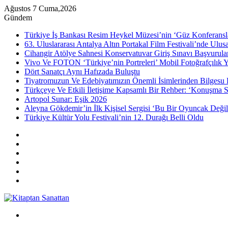
Ağustos 7 Cuma,2026
Gündem
Türkiye İş Bankası Resim Heykel Müzesi’nin ‘Güz Konferansla
63. Uluslararası Antalya Altın Portakal Film Festivali’nde Ulu
Cihangir Atölye Sahnesi Konservatuvar Giriş Sınavı Başvurular
Vivo Ve FOTON ‘Türkiye’nin Portreleri’ Mobil Fotoğrafçılık Y
Dört Sanatçı Aynı Hafızada Buluştu
Tiyatromuzun Ve Edebiyatımızın Önemli İsimlerinden Bilgesu 
Türkçeye Ve Etkili İletişime Kapsamlı Bir Rehber: ‘Konuşma S
Artopol Sunar: Eşik 2026
Aleyna Gökdemir’in İlk Kişisel Sergisi ‘Bu Bir Oyuncak Değil
Türkiye Kültür Yolu Festivali’nin 12. Durağı Belli Oldu
Kenar
Bölmesi
Rastgele
Makale
Instagram
YouTube
Twitter
Facebook
Menü