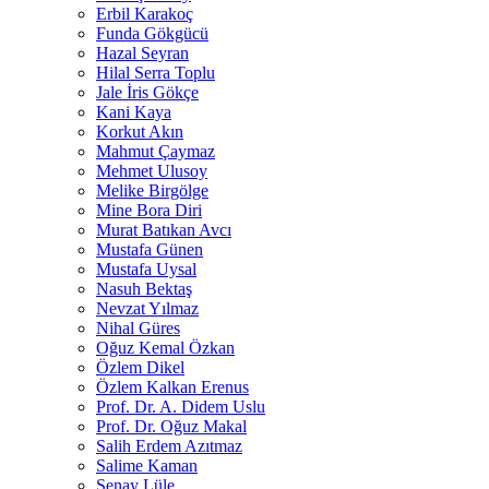
Erbil Karakoç
Funda Gökgücü
Hazal Seyran
Hilal Serra Toplu
Jale İris Gökçe
Kani Kaya
Korkut Akın
Mahmut Çaymaz
Mehmet Ulusoy
Melike Birgölge
Mine Bora Diri
Murat Batıkan Avcı
Mustafa Günen
Mustafa Uysal
Nasuh Bektaş
Nevzat Yılmaz
Nihal Güres
Oğuz Kemal Özkan
Özlem Dikel
Özlem Kalkan Erenus
Prof. Dr. A. Didem Uslu
Prof. Dr. Oğuz Makal
Salih Erdem Azıtmaz
Salime Kaman
Şenay Lüle