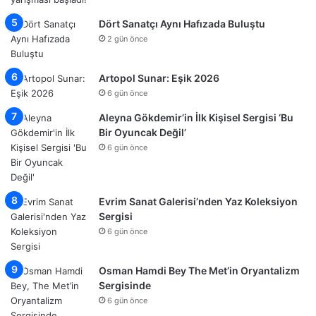
Dört Sanatçı Aynı Hafızada Buluştu
2 gün önce
Artopol Sunar: Eşik 2026
6 gün önce
Aleyna Gökdemir’in İlk Kişisel Sergisi ‘Bu
Bir Oyuncak Değil’
6 gün önce
Evrim Sanat Galerisi’nden Yaz Koleksiyon
Sergisi
6 gün önce
Osman Hamdi Bey The Met’in Oryantalizm
Sergisinde
6 gün önce