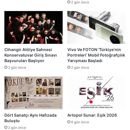
2 gün önce
Cihangir Atölye Sahnesi
Vivo Ve FOTON ‘Türkiye’nin
Konservatuvar Giriş Sınavı
Portreleri’ Mobil Fotoğrafçılık
Başvuruları Başlıyor
Yarışması Başladı
2 gün önce
2 gün önce
Dört Sanatçı Aynı Hafızada
Artopol Sunar: Eşik 2026
Buluştu
6 gün önce
2 gün önce