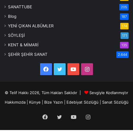
SANATTUBE
205
Blog
187
YENİ ÇIKAN ALBÜMLER
174
SÖYLEŞİ
171
KENT & MİMARİ
135
ŞEHİR ŞEHİR SANAT
2.644
Facebook
Twitter
YouTube
Instagram
© Telif Hakkı 2026, Tüm Hakları Saklıdır |
Sevgiyle Kodlanmıştır
Hakkımızda
|
Künye
|
Bize Yazın
|
Edebiyat Sözlüğü
|
Sanat Sözlüğü
Facebook
Twitter
YouTube
Instagram