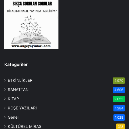
Kategoriler
ETKİNLİKLER
4.970
SANATTAN
4.696
KİTAP
2.052
KÖŞE YAZILARI
1.284
Genel
1.028
KÜLTÜREL MİRAS
318