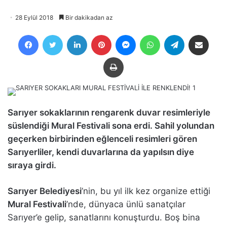
28 Eylül 2018
Bir dakikadan az
Facebook
Twitter
LinkedIn
Pinterest
Messenger
WhatsApp
Telegram
E-Posta ile payla
Yazdır
Sarıyer sokaklarının rengarenk duvar resimleriyle
süslendiği Mural Festivali sona erdi. Sahil yolundan
geçerken birbirinden eğlenceli resimleri gören
Sarıyerliler, kendi duvarlarına da yapılsın diye
sıraya girdi.
Sarıyer Belediyesi
’nin, bu yıl ilk kez organize ettiği
Mural Festivali
’nde, dünyaca ünlü sanatçılar
Sarıyer’e gelip, sanatlarını konuşturdu. Boş bina