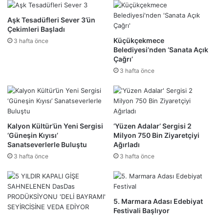
Aşk Tesadüfleri Sever 3’ün
Çekimleri Başladı
Küçükçekmece
3 hafta önce
Belediyesi’nden ‘Sanata Açık
Çağrı’
3 hafta önce
Kalyon Kültür’ün Yeni Sergisi
‘Yüzen Adalar’ Sergisi 2
‘Güneşin Kıyısı’
Milyon 750 Bin Ziyaretçiyi
Sanatseverlerle Buluştu
Ağırladı
3 hafta önce
3 hafta önce
5. Marmara Adası Edebiyat
Festivali Başlıyor