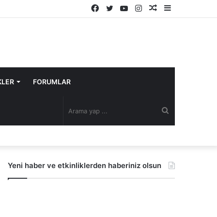
Facebook
Twitter
YouTube
Instagram
Rastgele
Kenar
Makale
Bölmesi
KLER
FORUMLAR
Arama
yap
Yeni haber ve etkinliklerden haberiniz olsun
...