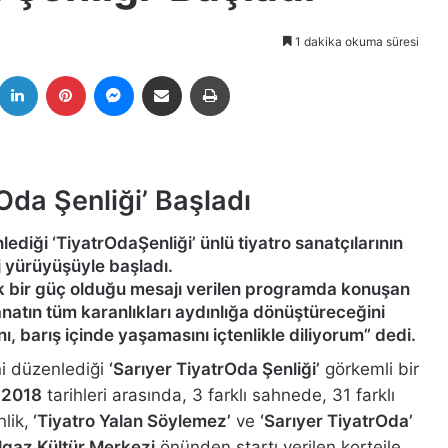
1 dakika okuma süresi
k
witter
LinkedIn
Pinterest
Messenger
E-Posta ile paylaş
Yazdır
Oda Şenliği’ Başladı
nlediği ‘TiyatrOdaŞenliği’ ünlü tiyatro sanatçılarının
ej yürüyüşüyle başladı.
k bir güç olduğu mesajı verilen programda konuşan
natın tüm karanlıkları aydınlığa dönüştüreceğini
nı, barış içinde yaşamasını içtenlikle diliyorum” dedi.
ini düzenlediği
‘Sarıyer TiyatrOda Şenliği’
görkemli bir
 2018
tarihleri arasında, 3 farklı sahnede, 31 farklı
lik,
‘Tiyatro Yalan Söylemez’
ve
‘Sarıyer TiyatrOda’
Ilgaz Kültür Merkezi
önünden startı verilen kortejle