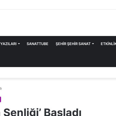
 YAZILARI
SANATTUBE
ŞEHİR ŞEHİR SANAT
ETKİNLİ
dı
 Şenliği’ Başladı