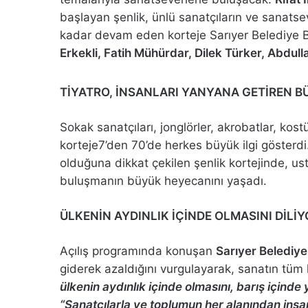
başlayan şenlik, ünlü sanatçıların ve sanats
kadar devam eden korteje Sarıyer Belediye 
Erkekli, Fatih Mühürdar, Dilek Türker, Abdull
TİYATRO, İNSANLARI YANYANA GETİREN 
Sokak sanatçıları, jonglörler, akrobatlar, ko
korteje7’den 70’de herkes büyük ilgi gösterdi
olduğuna dikkat çekilen şenlik kortejinde, usta
buluşmanın büyük heyecanını yaşadı.
ÜLKENİN AYDINLIK İÇİNDE OLMASINI DİLİ
Açılış programında konuşan
Sarıyer Belediy
giderek azaldığını vurgulayarak, sanatın tüm 
ülkenin aydınlık içinde olmasını, barış içind
“Sanatçılarla ve toplumun her alanından insan