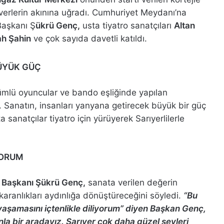
everlerin akınına uğradı. Cumhuriyet Meydanı’na
Başkanı Ş
ükrü Genç,
usta tiyatro sanatçıları
Altan
ah Şahin
ve çok sayıda davetli katıldı.
BÜYÜK GÜÇ
stümlü oyuncular ve bando eşliğinde yapılan
. Sanatın, insanları yanyana getirecek büyük bir güç
 sanatçılar tiyatro için yürüyerek Sarıyerlilerle
YORUM
e Başkanı Şükrü Genç,
sanata verilen değerin
karanlıkları aydınlığa dönüştüreceğini söyledi.
“Bu
e yaşamasını içtenlikle diliyorum” diyen Başkan Genç,
la bir aradayız. Sarıyer çok daha güzel şeyleri