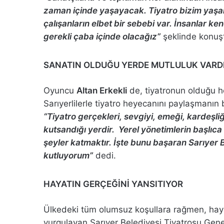
zaman içinde yaşayacak. Tiyatro bizim yaşa
çalışanların elbet bir sebebi var. İnsanlar 
gerekli çaba içinde olacağız”
şeklinde konuş
SANATIN OLDUĞU YERDE MUTLULUK VARD
Oyuncu
Altan Erkekli
de, tiyatronun olduğu h
Sarıyerlilerle tiyatro heyecanını paylaşmanın
“Tiyatro gerçekleri, sevgiyi, emeği, kardeşliğ
kutsandığı yerdir. Yerel yönetimlerin başlıca
şeyler katmaktır. İşte bunu başaran Sarıyer
kutluyorum”
dedi.
HAYATIN GERÇEĞİNİ YANSITIYOR
Ülkedeki tüm olumsuz koşullara rağmen, hayat
vurgulayan Sarıyer Belediyesi Tiyatrosu Ge