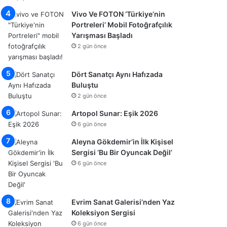
Vivo Ve FOTON ‘Türkiye’nin
Portreleri’ Mobil Fotoğrafçılık
Yarışması Başladı
2 gün önce
Dört Sanatçı Aynı Hafızada
Buluştu
2 gün önce
Artopol Sunar: Eşik 2026
6 gün önce
Aleyna Gökdemir’in İlk Kişisel
Sergisi ‘Bu Bir Oyuncak Değil’
6 gün önce
Evrim Sanat Galerisi’nden Yaz
Koleksiyon Sergisi
6 gün önce