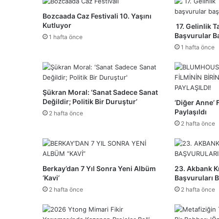
Bozcaada Caz Festivali 10. Yaşını
Kutluyor
17. Gelinlik 
Başvurular B
1 hafta önce
1 hafta önce
Şükran Moral: ‘Sanat Sadece Sanat
Değildir; Politik Bir Duruştur’
‘Diğer Anne’ 
Paylaşıldı
2 hafta önce
2 hafta önce
Berkay’dan 7 Yıl Sonra Yeni Albüm
23. Akbank Kı
‘Kavi’
Başvuruları B
2 hafta önce
2 hafta önce