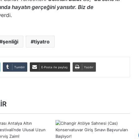
nda hayatın gerçeğini yansıtır. Biz de
erdi.
şenliği
tiyatro
Tumblr
E-Posta ile paylaş
Yazdır
İR