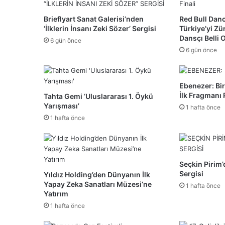
Brieflyart Sanat Galerisi’nden
Red Bull Danc
‘İlklerin İnsanı Zeki Sözer’ Sergisi
Türkiye’yi Zü
Dansçı Belli 
6 gün önce
6 gün önce
Ebenezer: Bir
İlk Fragmanı 
Tahta Gemi ‘Uluslararası 1. Öykü
Yarışması’
1 hafta önce
1 hafta önce
Seçkin Pirim’
Sergisi
Yıldız Holding’den Dünyanın İlk
Yapay Zeka Sanatları Müzesi’ne
1 hafta önce
Yatırım
1 hafta önce