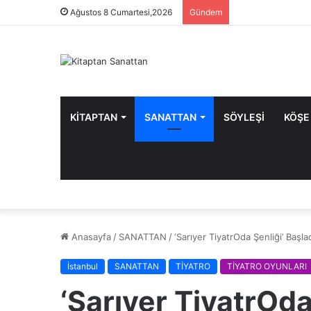
Ağustos 8 Cumartesi,2026
Gündem
KİTAPTAN
SANATTAN
SÖYLEŞİ
KÖŞE
Anasayfa
/
SANATTAN
/
‘Sarıyer TiyatrOda Şenliği’ Başla
İstanbul
SANATTAN
TİYATRO
TİYATRO OYUNLARI
‘Sarıyer TiyatrOda