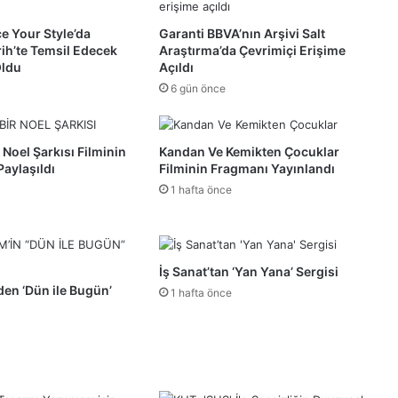
e Your Style’da
Garanti BBVA’nın Arşivi Salt
rih’te Temsil Edecek
Araştırma’da Çevrimiçi Erişime
Oldu
Açıldı
6 gün önce
 Noel Şarkısı Filminin
Kandan Ve Kemikten Çocuklar
Paylaşıldı
Filminin Fragmanı Yayınlandı
1 hafta önce
İş Sanat’tan ‘Yan Yana’ Sergisi
den ‘Dün ile Bugün’
1 hafta önce