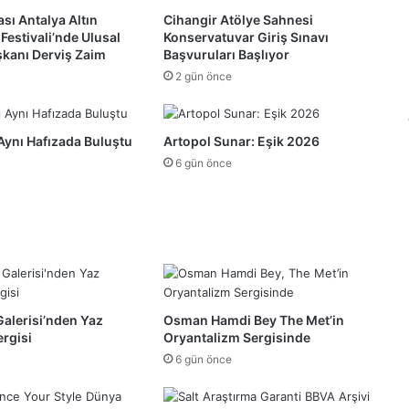
ası Antalya Altın
Cihangir Atölye Sahnesi
 Festivali’nde Ulusal
Konservatuvar Giriş Sınavı
şkanı Derviş Zaim
Başvuruları Başlıyor
2 gün önce
Aynı Hafızada Buluştu
Artopol Sunar: Eşik 2026
6 gün önce
Galerisi’nden Yaz
Osman Hamdi Bey The Met’in
rgisi
Oryantalizm Sergisinde
6 gün önce