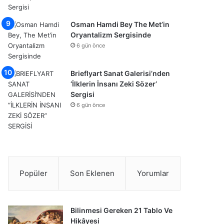
Osman Hamdi Bey The Met’in
Oryantalizm Sergisinde
6 gün önce
Brieflyart Sanat Galerisi’nden
‘İlklerin İnsanı Zeki Sözer’
Sergisi
6 gün önce
Popüler
Son Eklenen
Yorumlar
Bilinmesi Gereken 21 Tablo Ve
Hikâyesi