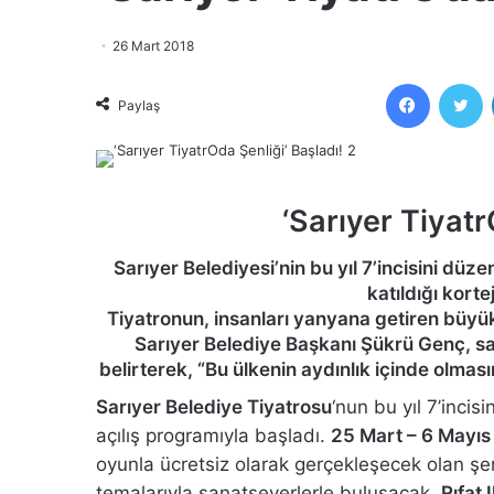
26 Mart 2018
Faceboo
T
Paylaş
‘Sarıyer Tiyatr
Sarıyer Belediyesi’nin bu yıl 7’incisini düze
katıldığı kort
Tiyatronun, insanları yanyana getiren büyü
Sarıyer Belediye Başkanı Şükrü Genç, sa
belirterek, “Bu ülkenin aydınlık içinde olması
Sarıyer Belediye Tiyatrosu
‘nun bu yıl 7’incis
açılış programıyla başladı.
25 Mart – 6 Mayıs
oyunla ücretsiz olarak gerçekleşecek olan şen
temalarıyla sanatseverlerle buluşacak.
Rıfat 