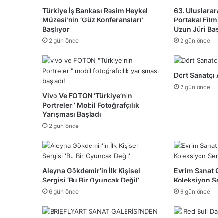
Türkiye İş Bankası Resim Heykel
63. Uluslarar
Müzesi’nin ‘Güz Konferansları’
Portakal Film
Başlıyor
Uzun Jüri Ba
2 gün önce
2 gün önce
Dört Sanatçı 
2 gün önce
Vivo Ve FOTON ‘Türkiye’nin
Portreleri’ Mobil Fotoğrafçılık
Yarışması Başladı
2 gün önce
Aleyna Gökdemir’in İlk Kişisel
Evrim Sanat 
Sergisi ‘Bu Bir Oyuncak Değil’
Koleksiyon Se
6 gün önce
6 gün önce