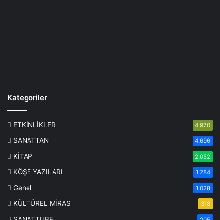
Kategoriler
ETKİNLİKLER
4.970
SANATTAN
4.696
KİTAP
2.052
KÖŞE YAZILARI
1.284
Genel
1.028
KÜLTÜREL MİRAS
318
SANATTUBE
205