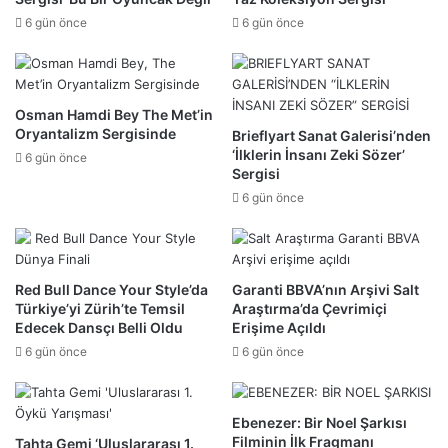
6 gün önce
6 gün önce
Osman Hamdi Bey The Met’in
Oryantalizm Sergisinde
Brieflyart Sanat Galerisi’nden
‘İlklerin İnsanı Zeki Sözer’
6 gün önce
Sergisi
6 gün önce
Red Bull Dance Your Style’da
Garanti BBVA’nın Arşivi Salt
Türkiye’yi Zürih’te Temsil
Araştırma’da Çevrimiçi
Edecek Dansçı Belli Oldu
Erişime Açıldı
6 gün önce
6 gün önce
Ebenezer: Bir Noel Şarkısı
Filminin İlk Fragmanı
Tahta Gemi ‘Uluslararası 1.