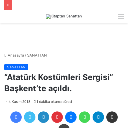
M
Anasayfa
/
SANATTAN
SANATTAN
“Atatürk Kostümleri Sergisi”
Başkent’te açıldı.
4 Kasım 2018
1 dakika okuma süresi
Facebook
Twitter
LinkedIn
Pinterest
Messenger
WhatsApp
Telegram
E-Posta ile payla
Yazdır