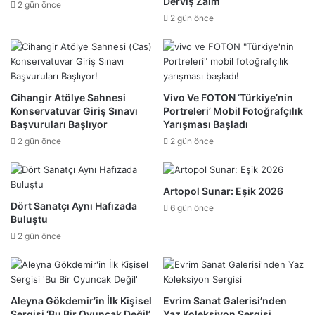
Derviş Zaim
2 gün önce
2 gün önce
Cihangir Atölye Sahnesi
Vivo Ve FOTON ‘Türkiye’nin
Konservatuvar Giriş Sınavı
Portreleri’ Mobil Fotoğrafçılık
Başvuruları Başlıyor
Yarışması Başladı
2 gün önce
2 gün önce
Artopol Sunar: Eşik 2026
Dört Sanatçı Aynı Hafızada
6 gün önce
Buluştu
2 gün önce
Aleyna Gökdemir’in İlk Kişisel
Evrim Sanat Galerisi’nden
Sergisi ‘Bu Bir Oyuncak Değil’
Yaz Koleksiyon Sergisi