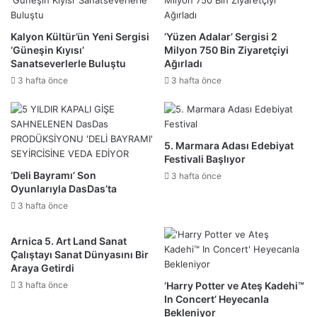
Kalyon Kültür’ün Yeni Sergisi
‘Yüzen Adalar’ Sergisi 2
‘Güneşin Kıyısı’
Milyon 750 Bin Ziyaretçiyi
Sanatseverlerle Buluştu
Ağırladı
3 hafta önce
3 hafta önce
5. Marmara Adası Edebiyat
Festivali Başlıyor
‘Deli Bayramı’ Son
3 hafta önce
Oyunlarıyla DasDas’ta
3 hafta önce
Arnica 5. Art Land Sanat
Çalıştayı Sanat Dünyasını Bir
Araya Getirdi
3 hafta önce
‘Harry Potter ve Ateş Kadehi™
In Concert’ Heyecanla
Bekleniyor