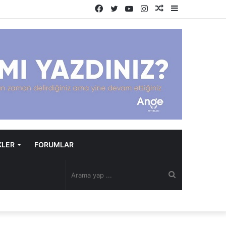
Facebook
Twitter
YouTube
Instagram
Rastgele
Kenar
Makale
Bölmesi
KLER
FORUMLAR
Arama
yap