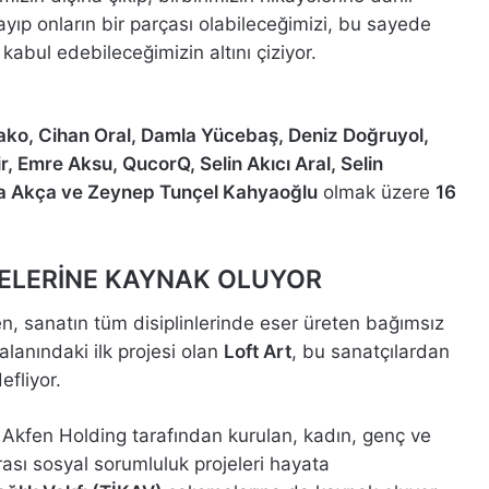
yıp onların bir parçası olabileceğimizi, bu sayede
k kabul edebileceğimizin altını çiziyor.
ko, Cihan Oral, Damla Yücebaş, Deniz Doğruyol,
r, Emre Aksu, QucorQ, Selin Akıcı Aral, Selin
ğba Akça ve Zeynep Tunçel Kahyaoğlu
olmak üzere
16
ELERİNE KAYNAK OLUYOR
n, sanatın tüm disiplinlerinde eser üreten bağımsız
lanındaki ilk projesi olan
Loft Art
, bu sanatçılardan
efliyor.
r, Akfen Holding tarafından kurulan, kadın, genç ve
rası sosyal sorumluluk projeleri hayata