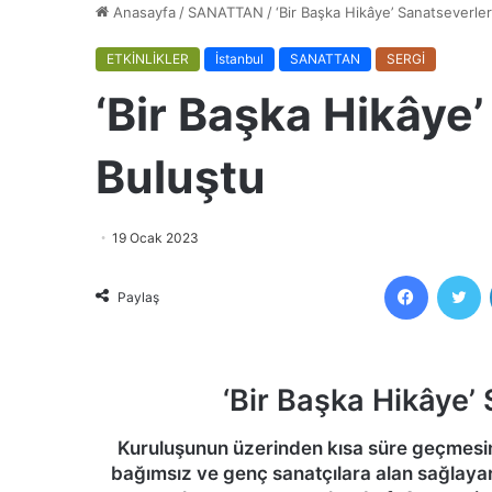
Anasayfa
/
SANATTAN
/
‘Bir Başka Hikâye’ Sanatseverle
ETKİNLİKLER
İstanbul
SANATTAN
SERGİ
‘Bir Başka Hikâye’
Buluştu
19 Ocak 2023
Faceboo
T
Paylaş
‘Bir Başka Hikâye’
Kuruluşunun üzerinden kısa süre geçmesine
bağımsız ve genç sanatçılara alan sağlayara