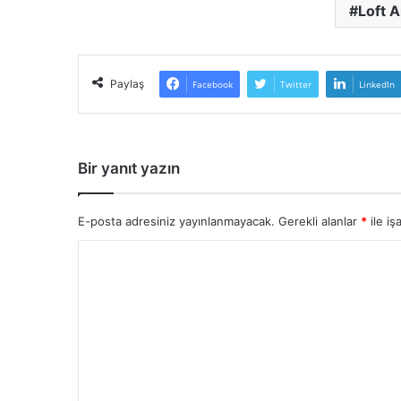
Loft A
Paylaş
Facebook
Twitter
LinkedIn
Bir yanıt yazın
E-posta adresiniz yayınlanmayacak.
Gerekli alanlar
*
ile iş
Y
o
r
u
m
*