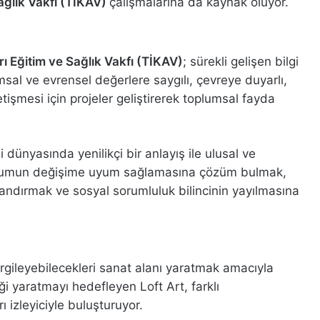
ağlık Vakfı (TİKAV)
çalışmalarına da kaynak oluyor.
ı Eğitim ve Sağlık Vakfı (TİKAV)
; sürekli gelişen bilgi
sal ve evrensel değerlere saygılı, çevreye duyarlı,
etişmesi için projeler geliştirerek toplumsal fayda
 dünyasında yenilikçi bir anlayış ile ulusal ve
oplumun değişime uyum sağlamasına çözüm bulmak,
zandırmak ve sosyal sorumluluk bilincinin yayılmasına
sergileyebilecekleri sanat alanı yaratmak amacıyla
iği yaratmayı hedefleyen Loft Art, farklı
 izleyiciyle buluşturuyor.