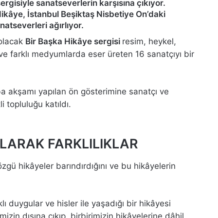
ergisiyle sanatseverlerin karşısına çıkıyor.
 Hikâye, İstanbul Beşiktaş Nisbetiye On’daki
atseverleri ağırlıyor.
 olacak
Bir Başka Hikâye sergisi
resim, heykel,
ve farklı medyumlarda eser üreten 16 sanatçıyı bir
a akşamı yapılan ön gösterimine sanatçı ve
i topluluğu katıldı.
LARAK FARKLILIKLAR
zgü hikâyeler barındırdığını ve bu hikâyelerin
lı duygular ve hisler ile yaşadığı bir hikâyesi
izin dışına çıkıp, birbirimizin hikâyelerine dâhil