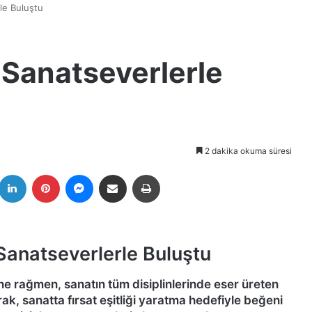
rle Buluştu
 Sanatseverlerle
2 dakika okuma süresi
k
witter
LinkedIn
Pinterest
Messenger
E-Posta ile paylaş
Yazdır
 Sanatseverlerle Buluştu
 rağmen, sanatın tüm disiplinlerinde eser üreten
k, sanatta fırsat eşitliği yaratma hedefiyle beğeni