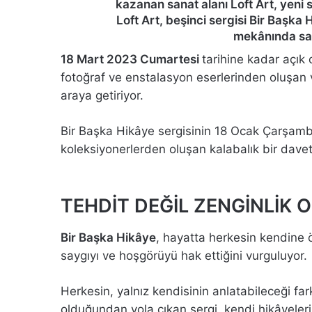
kazanan sanat alanı Loft Art, yeni s
Loft Art, beşinci sergisi Bir Başka
mekânında san
18 Mart 2023 Cumartesi
tarihine kadar açık
fotoğraf ve enstalasyon eserlerinden oluşan 
araya getiriyor.
Bir Başka Hikâye sergisinin 18 Ocak Çarşamb
koleksiyonerlerden oluşan kalabalık bir davetl
TEHDİT DEĞİL ZENGİNLİK
O
Bir Başka Hikâye
, hayatta herkesin kendine ö
saygıyı ve hoşgörüyü hak ettiğini vurguluyor.
Herkesin, yalnız kendisinin anlatabileceği fark
olduğundan yola çıkan sergi, kendi hikâyelerim