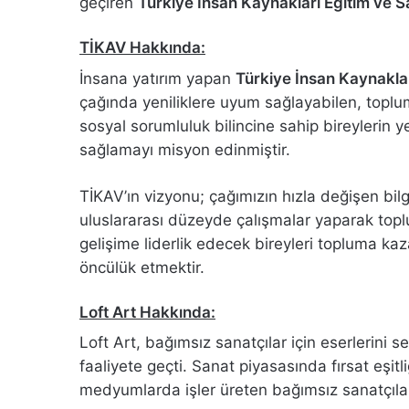
geçiren
Türkiye İnsan Kaynakları Eğitim ve S
TİKAV Hakkında:
İnsana yatırım yapan
Türkiye İnsan Kaynaklar
çağında yeniliklere uyum sağlayabilen, toplum
sosyal sorumluluk bilincine sahip bireylerin y
sağlamayı misyon edinmiştir.
TİKAV’ın vizyonu; çağımızın hızla değişen bilgi
uluslararası düzeyde çalışmalar yaparak t
gelişime liderlik edecek bireyleri topluma ka
öncülük etmektir.
Loft Art Hakkında:
Loft Art, bağımsız sanatçılar için eserlerini 
faaliyete geçti. Sanat piyasasında fırsat eşitl
medyumlarda işler üreten bağımsız sanatçıları