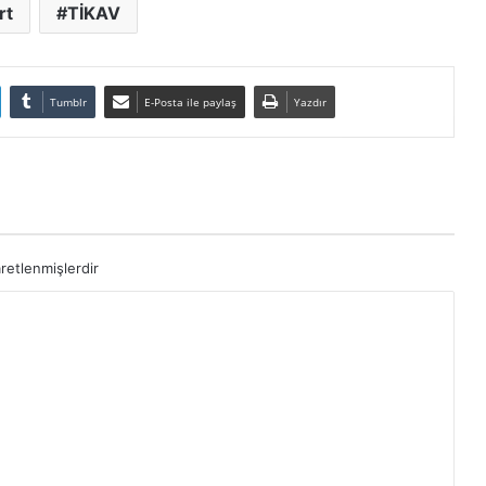
rt
TİKAV
Tumblr
E-Posta ile paylaş
Yazdır
aretlenmişlerdir