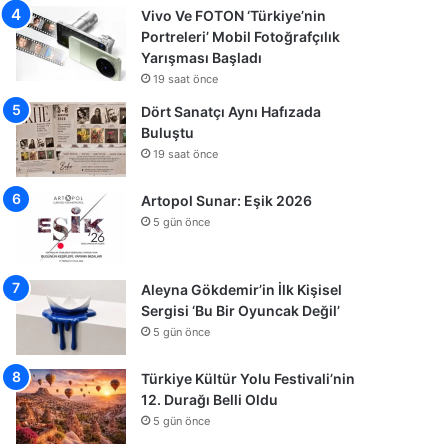
Vivo Ve FOTON ‘Türkiye’nin
Portreleri’ Mobil Fotoğrafçılık
Yarışması Başladı
19 saat önce
Dört Sanatçı Aynı Hafızada
Buluştu
19 saat önce
Artopol Sunar: Eşik 2026
5 gün önce
Aleyna Gökdemir’in İlk Kişisel
Sergisi ‘Bu Bir Oyuncak Değil’
5 gün önce
Türkiye Kültür Yolu Festivali’nin
12. Durağı Belli Oldu
5 gün önce