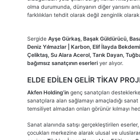
olma durumunda, dünyanın diğer yarısını anla
farklılıkları tehdit olarak değil zenginlik olara
Sergide
Ayşe Gürkaş, Başak Güldürücü, Basa
Deniz Yılmazlar | Karbon, Elif İlayda Bekdemi
Çeliktaş, Su Alara Acerol, Tarık Dayan, Tu
bağımsız sanatçının eserleri
yer alıyor.
ELDE EDİLEN GELİR TİKAV
PROJ
Akfen Holding’in
genç sanatçıları desteklerke
sanatçılara alan sağlamayı amaçladığı sanat a
temsiliyet almadan onları görünür kılmayı hed
Sanat alanında satışı gerçekleştirilen eserle
çocukları merkezine alarak ulusal ve uluslara