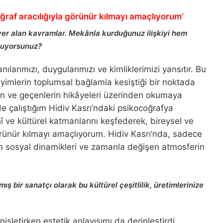
oğraf aracılığıyla görünür kılmayı amaçlıyorum’
yer alan kavramlar. Mekânla kurduğunuz ilişkiyi hem
luyorsunuz?
larımızı, duygularımızı ve kimliklerimizi yansıtır. Bu
yimlerin toplumsal bağlamla kesiştiği bir noktada
ın ve geçenlerin hikâyeleri üzerinden okumaya
nde çalıştığım Hidiv Kasrı’ndaki psikocoğrafya
ve kültürel katmanlarını keşfederek, bireysel ve
örünür kılmayı amaçlıyorum. Hidiv Kasrı’nda, sadece
an sosyal dinamikleri ve zamanla değişen atmosferin
ş bir sanatçı olarak bu kültürel çeşitlilik, üretimlerinize
şletirken estetik anlayışımı da derinleştirdi.