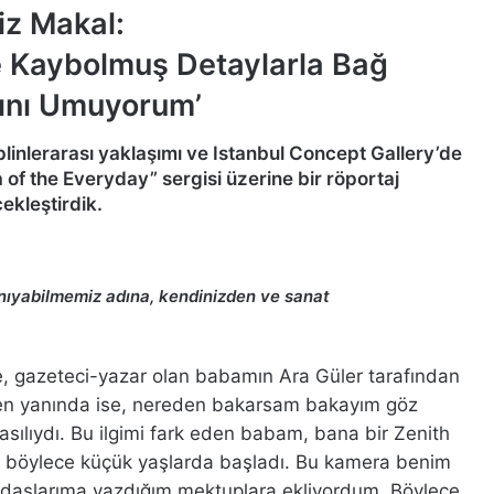
iz Makal:
de Kaybolmuş Detaylarla Bağ
ını Umuyorum’
iplinlerarası yaklaşımı ve Istanbul Concept Gallery’de
 of the Everyday” sergisi üzerine bir röportaj
ekleştirdik.
anıyabilmemiz adına, kendinizden ve sanat
, gazeteci-yazar olan babamın Ara Güler tarafından
emen yanında ise, nereden bakarsam bakayım göz
sılıydı. Bu ilgimi fark eden babam, bana bir Zenith
um böylece küçük yaşlarda başladı. Bu kamera benim
rkadaşlarıma yazdığım mektuplara ekliyordum. Böylece