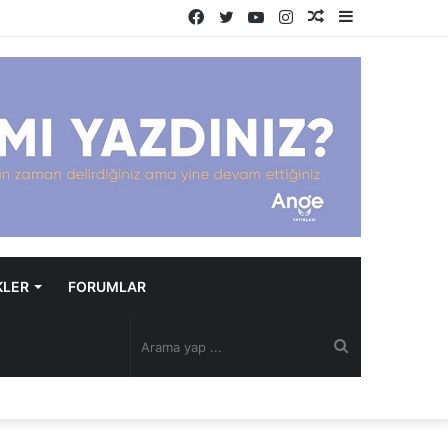
Facebook
Twitter
YouTube
Instagram
Rastgele
Kenar
Makale
Bölmesi
KLER
FORUMLAR
Arama
yap