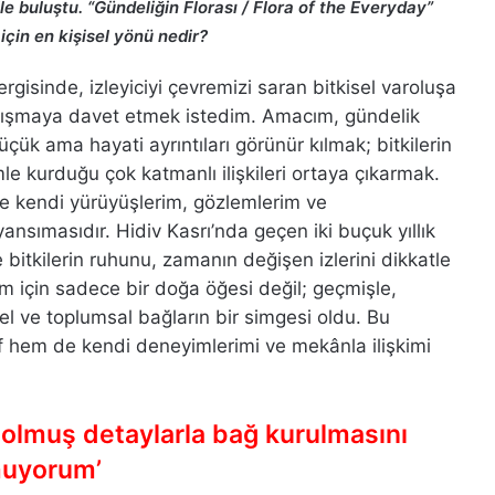
ile buluştu. “Gündeliğin Florası / Flora of the Everyday”
için en kişisel yönü nedir?
rgisinde, izleyiciyi çevremizi saran bitkisel varoluşa
tanışmaya davet etmek istedim. Amacım, gündelik
k ama hayati ayrıntıları görünür kılmak; bitkilerin
mle kurduğu çok katmanlı ilişkileri ortaya çıkarmak.
de kendi yürüyüşlerim, gözlemlerim ve
nsımasıdır. Hidiv Kasrı’nda geçen iki buçuk yıllık
tkilerin ruhunu, zamanın değişen izlerini dikkatle
m için sadece bir doğa öğesi değil; geçmişle,
l ve toplumsal bağların bir simgesi oldu. Bu
if hem de kendi deneyimlerimi ve mekânla ilişkimi
bolmuş detaylarla bağ kurulmasını
uyorum’