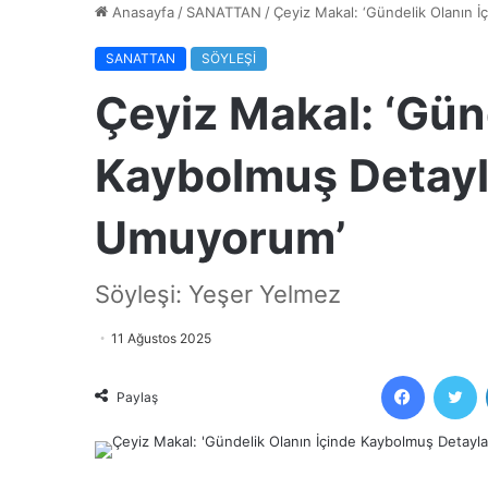
Anasayfa
/
SANATTAN
/
Çeyiz Makal: ‘Gündelik Olanın 
SANATTAN
SÖYLEŞİ
Çeyiz Makal: ‘Gün
Kaybolmuş Detayl
Umuyorum’
Söyleşi: Yeşer Yelmez
11 Ağustos 2025
Faceboo
T
Paylaş