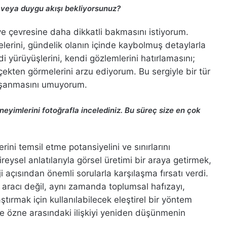
m veya duygu akışı bekliyorsunuz?
 ve çevresine daha dikkatli bakmasını istiyorum.
melerini, gündelik olanın içinde kaybolmuş detaylarla
i yürüyüşlerini, kendi gözlemlerini hatırlamasını;
erçekten görmelerini arzu ediyorum. Bu sergiyle bir tür
şanmasını umuyorum.
yimlerini fotoğrafla incelediniz. Bu süreç size en çok
ni temsil etme potansiyelini ve sınırlarını
ysel anlatılarıyla görsel üretimi bir araya getirmek,
 açısından önemli sorularla karşılaşma fırsatı verdi.
m aracı değil, aynı zamanda toplumsal hafızayı,
ırmak için kullanılabilecek eleştirel bir yöntem
ve özne arasındaki ilişkiyi yeniden düşünmenin