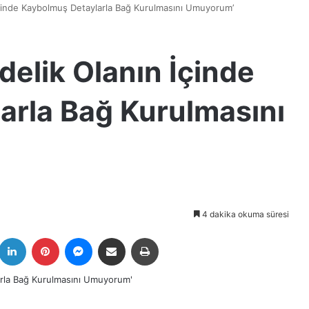
İçinde Kaybolmuş Detaylarla Bağ Kurulmasını Umuyorum’
delik Olanın İçinde
arla Bağ Kurulmasını
4 dakika okuma süresi
k
witter
LinkedIn
Pinterest
Messenger
E-Posta ile paylaş
Yazdır