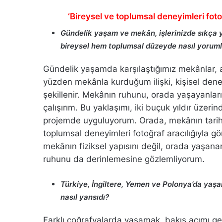
‘Bireysel ve toplumsal deneyimleri fot
Gündelik yaşam ve mekân, işlerinizde sıkça 
bireysel hem toplumsal düzeyde nasıl yorum
Gündelik yaşamda karşılaştığımız mekânlar, anı
yüzden mekânla kurduğum ilişki, kişisel dene
şekillenir. Mekânın ruhunu, orada yaşayanlar
çalışırım. Bu yaklaşımı, iki buçuk yıldır üzeri
projemde uyguluyorum. Orada, mekânın tarihî 
toplumsal deneyimleri fotoğraf aracılığıyla g
mekânın fiziksel yapısını değil, orada yaşan
ruhunu da derinlemesine gözlemliyorum.
Türkiye, İngiltere, Yemen ve Polonya’da yaşamı
nasıl yansıdı?
Farklı coğrafyalarda yaşamak, bakış açımı geni