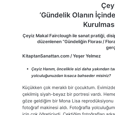
Çey
‘Gündelik Olanın İçin
Kurulmas
Çeyiz Makal Fairclough ile sanat pratiği, dis
düzenlenen “Gündeliğin Florası / Flora
gerç
KitaptanSanattan.com / Y
eşer Yelmez
Çeyiz Hanım, öncelikle sizi daha yakından t
yolculuğunuzdan kısaca bahseder misiniz?
Küçükken çok meraklı bir çocuktum. Evimizde
çekilmiş siyah-beyaz bir portresi vardı. H
göze geldiğim bir Mona Lisa reprodüksiyonu a
fotoğraf makinesi aldı. Fotoğrafla yolculuğ
için çok öğreticiydi. Çektiğim fotoğrafları a