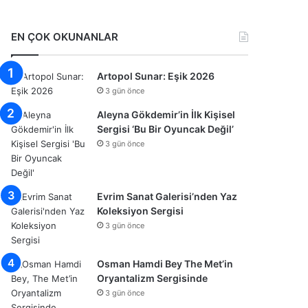
EN ÇOK OKUNANLAR
Artopol Sunar: Eşik 2026
3 gün önce
Aleyna Gökdemir’in İlk Kişisel
Sergisi ‘Bu Bir Oyuncak Değil’
3 gün önce
Evrim Sanat Galerisi’nden Yaz
Koleksiyon Sergisi
3 gün önce
Osman Hamdi Bey The Met’in
Oryantalizm Sergisinde
3 gün önce