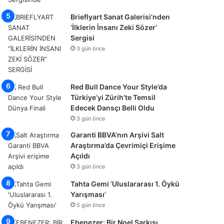
Brieflyart Sanat Galerisi’nden
‘İlklerin İnsanı Zeki Sözer’
Sergisi
3 gün önce
Red Bull Dance Your Style’da
Türkiye’yi Zürih’te Temsil
Edecek Dansçı Belli Oldu
3 gün önce
Garanti BBVA’nın Arşivi Salt
Araştırma’da Çevrimiçi Erişime
Açıldı
3 gün önce
Tahta Gemi ‘Uluslararası 1. Öykü
Yarışması’
5 gün önce
Ebenezer: Bir Noel Şarkısı