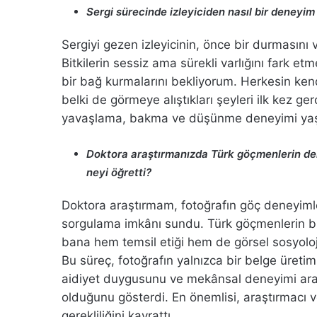
Sergi sürecinde izleyiciden nasıl bir deneyi
Sergiyi gezen izleyicinin, önce bir durmasını
Bitkilerin sessiz ama sürekli varlığını fark et
bir bağ kurmalarını bekliyorum. Herkesin kend
belki de görmeye alıştıkları şeyleri ilk kez g
yavaşlama, bakma ve düşünme deneyimi ya
Doktora araştırmanızda Türk göçmenlerin dene
neyi öğretti?
Doktora araştırmam, fotoğrafın göç deneyimleri
sorgulama imkânı sundu. Türk göçmenlerin bire
bana hem temsil etiği hem de görsel sosyoloji
Bu süreç, fotoğrafın yalnızca bir belge üreti
aidiyet duygusunu ve mekânsal deneyimi araşt
olduğunu gösterdi. En önemlisi, araştırmacı 
gerekliliğini kavrattı.