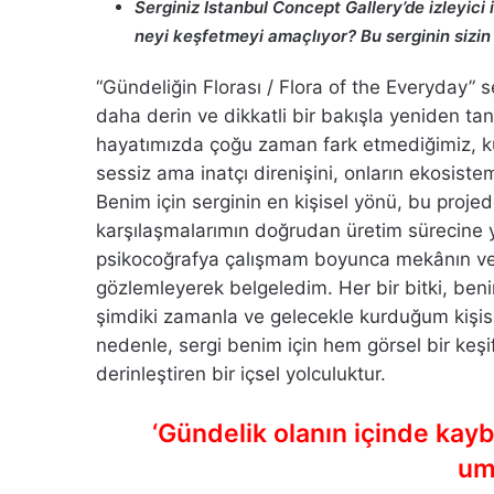
Serginiz Istanbul Concept Gallery’de izleyici 
neyi keşfetmeyi amaçlıyor? Bu serginin sizin 
“Gündeliğin Florası / Flora of the Everyday” se
daha derin ve dikkatli bir bakışla yeniden 
hayatımızda çoğu zaman fark etmediğimiz, küçü
sessiz ama inatçı direnişini, onların ekosiste
Benim için serginin en kişisel yönü, bu proje
karşılaşmalarımın doğrudan üretim sürecine ya
psikocoğrafya çalışmam boyunca mekânın ve bi
gözlemleyerek belgeledim. Her bir bitki, beni
şimdiki zamanla ve gelecekle kurduğum kişise
nedenle, sergi benim için hem görsel bir keş
derinleştiren bir içsel yolculuktur.
‘Gündelik olanın içinde kay
um