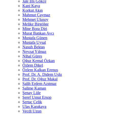
Jale İris Gökçe
Kani Kaya
Korkut Akın
Mahmut Çaymaz
Mehmet Ulusoy
Melike Birgölge
Mine Bora Diri
Murat Batıkan Avcı
Mustafa Günen
Mustafa Uysal
Nasuh Bektaş
Nevzat Yılmaz
Nihal Güres
Oğuz Kemal Özkan
Özlem Dikel
Özlem Kalkan Erenus
Prof. Dr. A. Didem Uslu
Prof. Dr. Oğuz Makal
Salih Erdem Azıtmaz
Salime Kaman
Şenay Lüle
Şeref Umut Ersop
Sertaç Çelik
Ulaş Karakaya
Vecdi Uzun