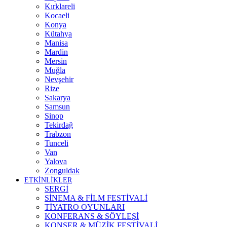
Kırklareli
Kocaeli
Konya
Kütahya
Manisa
Mardin
Mersin
Muğla
Nevşehir
Rize
Sakarya
Samsun
Sinop
Tekirdağ
Trabzon
Tunceli
Van
Yalova
Zonguldak
ETKİNLİKLER
SERGİ
SİNEMA & FİLM FESTİVALİ
TİYATRO OYUNLARI
KONFERANS & SÖYLEŞİ
KONSER & MÜZİK FESTİVALİ