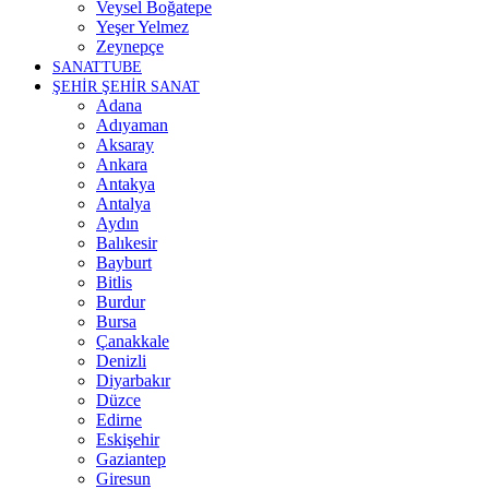
Veysel Boğatepe
Yeşer Yelmez
Zeynepçe
SANATTUBE
ŞEHİR ŞEHİR SANAT
Adana
Adıyaman
Aksaray
Ankara
Antakya
Antalya
Aydın
Balıkesir
Bayburt
Bitlis
Burdur
Bursa
Çanakkale
Denizli
Diyarbakır
Düzce
Edirne
Eskişehir
Gaziantep
Giresun