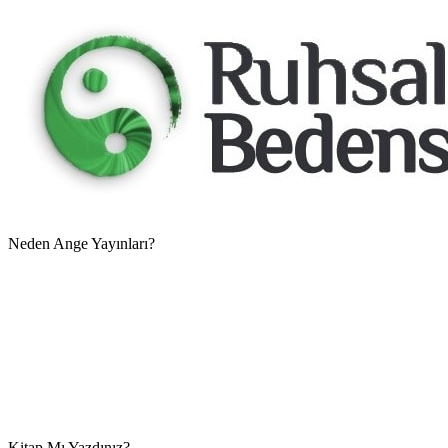
Neden Ange Yayınları?
Kitap Mı Yazdınız?