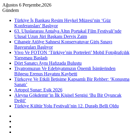
Ağustos 6 Perşembe,2026
Gündem
Türkiye İş Bankası Resim Heykel Müzesi’nin ‘Güz
Konferansları’ Başlıyor
63. Uluslararası Antalya Altın Portakal Film Festivali’nde
Ulusal Uzun Jüri Başkanı Derviş Zaim
Cihangir Atölye Sahnesi Konservatuvar Giriş Sınavı
Başvuruları Başlıyor
Vivo Ve FOTON ‘Türkiye’nin Portreleri’ Mobil Fotoğrafçılık
Yarışması Başladı
Dört Sanatçı Aynı Hafızada Buluştu
Tiyatromuzun Ve Edebiyatımızın Önemli İsimlerinden
Bilgesu Erenus Hayatını Kaybetti
Türkçeye Ve Etkili İletişime Kapsamlı Bir Rehber: ‘Konuşma
Sanatı’
Artopol Sunar: Eşik 2026
Aleyna Gökdemir’in İlk Kişisel Sergisi ‘Bu Bir Oyuncak
Değil’
Türkiye Kültür Yolu Festivali’nin 12. Durağı Belli Oldu
Kenar
Bölmesi
Rastgele
Makale
Instagram
YouTube