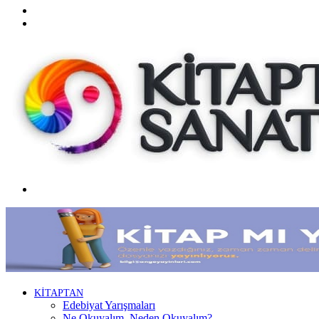
Twitter
Facebook
Menü
KİTAPTAN
Edebiyat Yarışmaları
Ne Okuyalım, Neden Okuyalım?