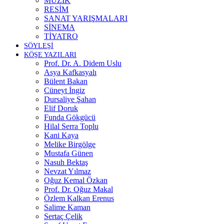
MÜZİK
RESİM
SANAT YARIŞMALARI
SİNEMA
TİYATRO
SÖYLEŞİ
KÖŞE YAZILARI
Prof. Dr. A. Didem Uslu
Asya Kafkasyalı
Bülent Bakan
Cüneyt İngiz
Dursaliye Şahan
Elif Doruk
Funda Gökgücü
Hilal Serra Toplu
Kani Kaya
Melike Birgölge
Mustafa Günen
Nasuh Bektaş
Nevzat Yılmaz
Oğuz Kemal Özkan
Prof. Dr. Oğuz Makal
Özlem Kalkan Erenus
Salime Kaman
Sertaç Çelik