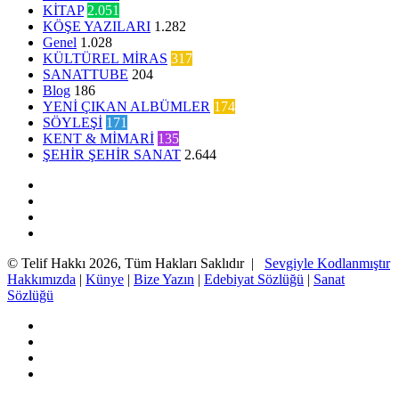
KİTAP
2.051
KÖŞE YAZILARI
1.282
Genel
1.028
KÜLTÜREL MİRAS
317
SANATTUBE
204
Blog
186
YENİ ÇIKAN ALBÜMLER
174
SÖYLEŞİ
171
KENT & MİMARİ
135
ŞEHİR ŞEHİR SANAT
2.644
Facebook
Twitter
YouTube
Instagram
© Telif Hakkı 2026, Tüm Hakları Saklıdır |
Sevgiyle Kodlanmıştır
Hakkımızda
|
Künye
|
Bize Yazın
|
Edebiyat Sözlüğü
|
Sanat
Sözlüğü
Facebook
Twitter
YouTube
Instagram