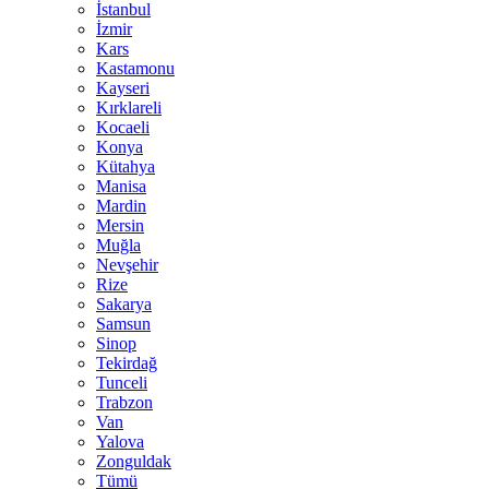
İstanbul
İzmir
Kars
Kastamonu
Kayseri
Kırklareli
Kocaeli
Konya
Kütahya
Manisa
Mardin
Mersin
Muğla
Nevşehir
Rize
Sakarya
Samsun
Sinop
Tekirdağ
Tunceli
Trabzon
Van
Yalova
Zonguldak
Tümü