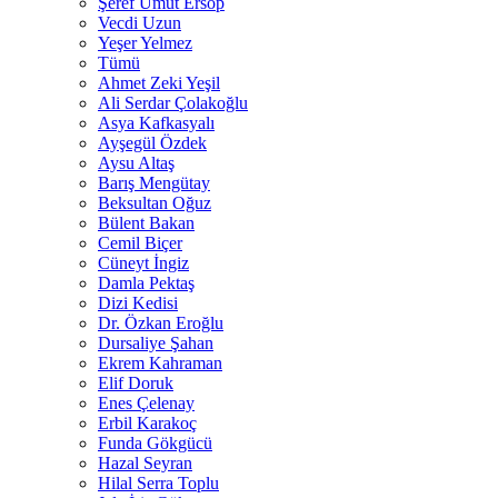
Şeref Umut Ersop
Vecdi Uzun
Yeşer Yelmez
Tümü
Ahmet Zeki Yeşil
Ali Serdar Çolakoğlu
Asya Kafkasyalı
Ayşegül Özdek
Aysu Altaş
Barış Mengütay
Beksultan Oğuz
Bülent Bakan
Cemil Biçer
Cüneyt İngiz
Damla Pektaş
Dizi Kedisi
Dr. Özkan Eroğlu
Dursaliye Şahan
Ekrem Kahraman
Elif Doruk
Enes Çelenay
Erbil Karakoç
Funda Gökgücü
Hazal Seyran
Hilal Serra Toplu