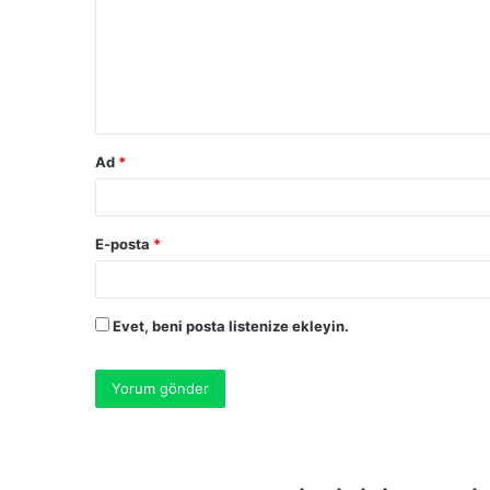
r
u
m
*
Ad
*
E-posta
*
Evet, beni posta listenize ekleyin.