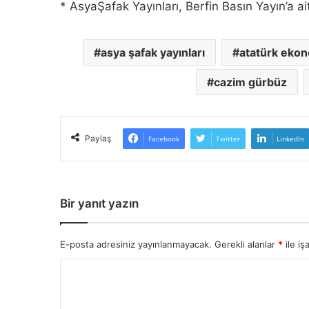
* AsyaŞafak Yayınları, Berfin Basın Yayın’a ait
asya şafak yayınları
atatürk ekon
cazim gürbüz
Paylaş
Facebook
Twitter
LinkedIn
Bir yanıt yazın
E-posta adresiniz yayınlanmayacak.
Gerekli alanlar
*
ile iş
Y
o