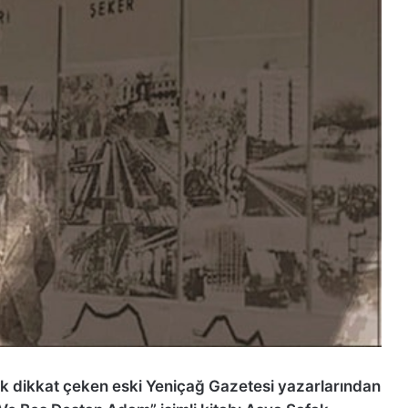
erek dikkat çeken eski Yeniçağ Gazetesi yazarlarından