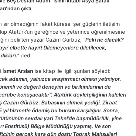
e Beş Destan Adam” isimli kitabı Asya Şafak
arı’ndan çıktı.
sır olmadığının fakat küresel şer güçlerin iletişim
ekip Atatürk’ün gereğince ve yeterince öğrenilmesine
dığını belirten yazar Cazim Gürbüz,
“Peki ne olacak?
Hayır elbette hayır! Dilemeyenlere diletilecek,
ıkları.”
dedi.
i
İsmet Arslan
ise kitap ile ilgili şunları söyledi:
ak adamın, yalnızca araştırmacı olması yetmiyor.
nemli ve değerli deneyim ve birikimlerinin de
ecrübe konuşacaktır”. Atatürk devletçiliğinin kaleleri
ış Cazim Gürbüz. Babasının ekmek yediği, Ziraat
5 yıl hizmetle ödemiş bu bursun karşılığını. Sonra,
rk tütününün sevdalı yari Tekel’de başmüdürlük, yine
arı Enstitüsü) Bölge Müdürlüğü yapmış. Ve son
iftçinin gerçek kara gün dostu Toprak Mahsulleri