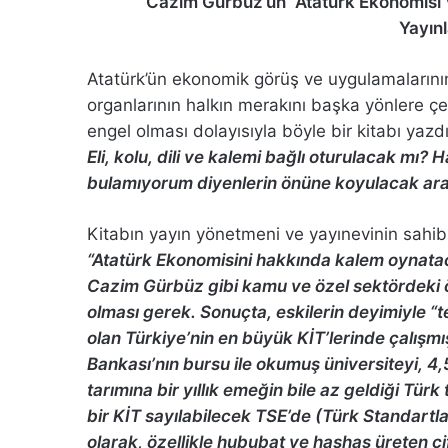
Cazim Gürbüz’ün “Atatürk Ekonomisi V
Yayınl
Atatürk’ün ekonomik görüş ve uygulamalarının 
organlarının halkın merakını başka yönlere ç
engel olması dolayısıyla böyle bir kitabı yaz
Eli, kolu, dili ve kalemi bağlı oturulacak mı? 
bulamıyorum diyenlerin önüne koyulacak arad
Kitabın yayın yönetmeni ve yayınevinin sahib
“Atatürk Ekonomisini hakkında kalem oynatac
Cazim Gürbüz gibi kamu ve özel sektördeki ö
olması gerek. Sonuçta, eskilerin deyimiyle “t
olan Türkiye’nin en büyük KİT’lerinde çalışm
Bankası’nın bursu ile okumuş üniversiteyi, 4,
tarımına bir yıllık emeğin bile az geldiği Tü
bir KİT sayılabilecek TSE’de (Türk Standartl
olarak, özellikle hububat ve haşhaş üreten ç