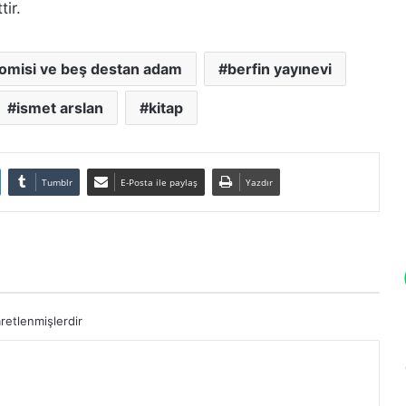
tir.
omisi ve beş destan adam
berfin yayınevi
ismet arslan
kitap
Tumblr
E-Posta ile paylaş
Yazdır
aretlenmişlerdir