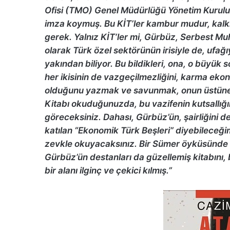
Ofisi (TMO) Genel Müdürlüğü Yönetim Kurulu ü
imza koymuş. Bu KİT’ler kambur mudur, kalk
gerek. Yalnız KİT’ler mi, Gürbüz, Serbest Mu
olarak Türk özel sektörünün irisiyle de, ufağıyl
yakından biliyor. Bu bildikleri, ona, o büyük 
her ikisinin de vazgeçilmezliğini, karma eko
olduğunu yazmak ve savunmak, onun üstüne k
Kitabı okuduğunuzda, bu vazifenin kutsallığına
göreceksiniz. Dahası, Gürbüz’ün, şairliğini
katılan “Ekonomik Türk Beşleri” diyebileceği
zevkle okuyacaksınız. Bir Sümer öyküsünde “T
Gürbüz’ün destanları da güzellemiş kitabını, 
bir alanı ilginç ve çekici kılmış.”