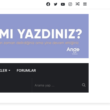
Facebook
Twitter
YouTube
Instagram
Rastgele
Kenar
Makale
Bölmesi
KLER
FORUMLAR
Arama
yap