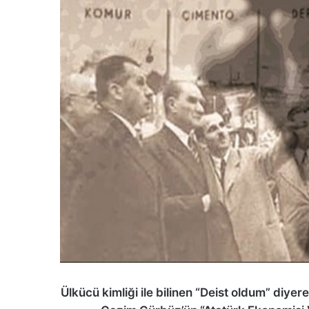
Ülkücü kimliği ile bilinen “Deist oldum” diy