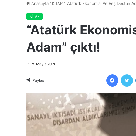
Anasayfa
/
KİTAP
/
“Atatürk Ekonomisi Ve Beş Destan Ad
KİTAP
“Atatürk Ekonomi
Adam” çıktı!
29 Mayıs 2020
Faceboo
T
Paylaş