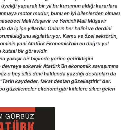
yeliği yaparak bir yıl bu kurumun aldığı kararlara
ınmaya motor mudur, bunu en iyi bilenlerden olması
hasebeci Mali Müşavir ve Yeminli Mali Müşavir
a da iç içe yıllardır. Onların her halini ve derdini
sorumluluğunu algılattırıyor. Kamu ve özel sektörün,
nominin yani Atatürk Ekonomisi’nin en doğru yol
utsal bir görevidir.
 yakışır bir biçimde yerine getirildiğini
 de devreye sokarak Atatürk’ün ekonomik savaşımına
miz o beş ülkü devi hakkında yazdığı destanları da
arih kaydeder, fakat destan güzelleştirir” der.
bu güzellemeler ekonomi gibi kitlelere sıkıcı gelen