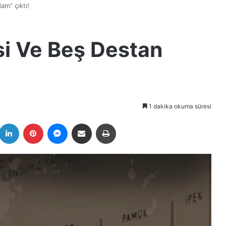
am” çıktı!
si Ve Beş Destan
1 dakika okuma süresi
k
witter
LinkedIn
Pinterest
Messenger
E-Posta ile paylaş
Yazdır