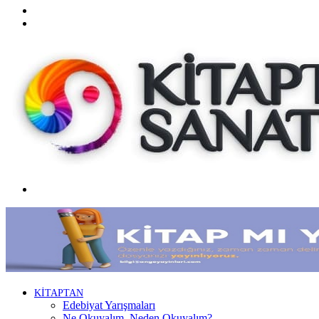
Twitter
Facebook
Menü
KİTAPTAN
Edebiyat Yarışmaları
Ne Okuyalım, Neden Okuyalım?