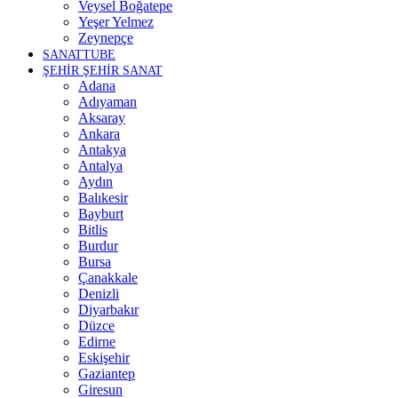
Veysel Boğatepe
Yeşer Yelmez
Zeynepçe
SANATTUBE
ŞEHİR ŞEHİR SANAT
Adana
Adıyaman
Aksaray
Ankara
Antakya
Antalya
Aydın
Balıkesir
Bayburt
Bitlis
Burdur
Bursa
Çanakkale
Denizli
Diyarbakır
Düzce
Edirne
Eskişehir
Gaziantep
Giresun