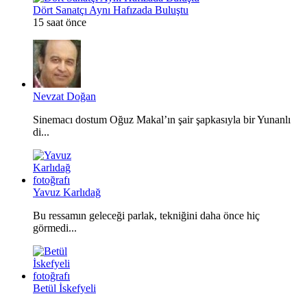
Dört Sanatçı Aynı Hafızada Buluştu
15 saat önce
Nevzat Doğan
Sinemacı dostum Oğuz Makal’ın şair şapkasıyla bir Yunanlı
di...
Yavuz Karlıdağ
Bu ressamın geleceği parlak, tekniğini daha önce hiç
görmedi...
Betül İskefyeli