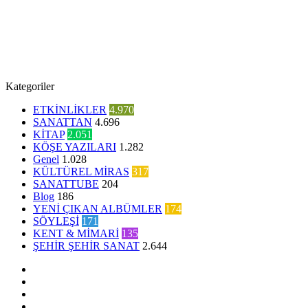
Kategoriler
ETKİNLİKLER
4.970
SANATTAN
4.696
KİTAP
2.051
KÖŞE YAZILARI
1.282
Genel
1.028
KÜLTÜREL MİRAS
317
SANATTUBE
204
Blog
186
YENİ ÇIKAN ALBÜMLER
174
SÖYLEŞİ
171
KENT & MİMARİ
135
ŞEHİR ŞEHİR SANAT
2.644
Facebook
Twitter
YouTube
Instagram