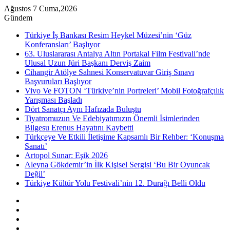
Ağustos 7 Cuma,2026
Gündem
Türkiye İş Bankası Resim Heykel Müzesi’nin ‘Güz
Konferansları’ Başlıyor
63. Uluslararası Antalya Altın Portakal Film Festivali’nde
Ulusal Uzun Jüri Başkanı Derviş Zaim
Cihangir Atölye Sahnesi Konservatuvar Giriş Sınavı
Başvuruları Başlıyor
Vivo Ve FOTON ‘Türkiye’nin Portreleri’ Mobil Fotoğrafçılık
Yarışması Başladı
Dört Sanatçı Aynı Hafızada Buluştu
Tiyatromuzun Ve Edebiyatımızın Önemli İsimlerinden
Bilgesu Erenus Hayatını Kaybetti
Türkçeye Ve Etkili İletişime Kapsamlı Bir Rehber: ‘Konuşma
Sanatı’
Artopol Sunar: Eşik 2026
Aleyna Gökdemir’in İlk Kişisel Sergisi ‘Bu Bir Oyuncak
Değil’
Türkiye Kültür Yolu Festivali’nin 12. Durağı Belli Oldu
Kenar
Bölmesi
Rastgele
Makale
Instagram
YouTube