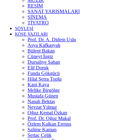
MÜZİK
RESİM
SANAT YARIŞMALARI
SİNEMA
TİYATRO
SÖYLEŞİ
KÖŞE YAZILARI
Prof. Dr. A. Didem Uslu
Asya Kafkasyalı
Bülent Bakan
Cüneyt İngiz
Dursaliye Şahan
Elif Doruk
Funda Gökgücü
Hilal Serra Toplu
Kani Kaya
Melike Birgölge
Mustafa Günen
Nasuh Bektaş
Nevzat Yılmaz
Oğuz Kemal Özkan
Prof. Dr. Oğuz Makal
Özlem Kalkan Erenus
Salime Kaman
Sertaç Çelik