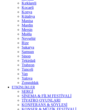
Kırklareli
Kocaeli
Konya
Kütahya
Manisa
Mardin
Mersin
Muğla
Nevşehir
Rize
Sakarya
Samsun
Sinop
Tekirdağ
Trabzon
Tunceli
Van
Yalova
Zonguldak
ETKİNLİKLER
SERGİ
SİNEMA & FİLM FESTİVALİ
TİYATRO OYUNLARI
KONFERANS & SÖYLEŞİ
KONSER & MÜZİK FESTİVALİ