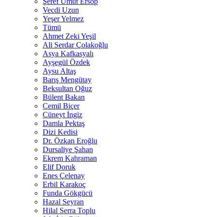
Şeref Umut Ersop
Vecdi Uzun
Yeşer Yelmez
Tümü
Ahmet Zeki Yeşil
Ali Serdar Çolakoğlu
Asya Kafkasyalı
Ayşegül Özdek
Aysu Altaş
Barış Mengütay
Beksultan Oğuz
Bülent Bakan
Cemil Biçer
Cüneyt İngiz
Damla Pektaş
Dizi Kedisi
Dr. Özkan Eroğlu
Dursaliye Şahan
Ekrem Kahraman
Elif Doruk
Enes Çelenay
Erbil Karakoç
Funda Gökgücü
Hazal Seyran
Hilal Serra Toplu