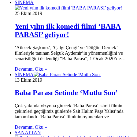
SİNEMA
25 Ekim 2019
Yeni yılın ilk komedi filmi ‘BABA
PARASI’ geliyor!
‘Ailecek Şaşkınız’, ‘Çalgı Çengi’ ve ‘Düğün Dernek’
filmleriyle tanınan Selçuk Aydemir’in yönetmenliğini ve
senaristliğini üstlendiği “Baba Parası”, 1 Ocak 2020’de…
Devamını Oku »
SİNEMA
13 Ekim 2019
Baba Parası Setinde ‘Mutlu Son’
Çok yakında vizyona girecek ‘Baba Parası’ isimli filmin
çekimleri geçtiğimiz günlerde Sait Halim Paşa Yalısı’nda
tamamlandı. ‘Baba Parası’ filminin oyuncuları ve…
Devamını Oku »
SANATTAN