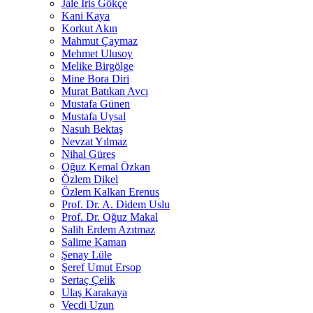
Jale İris Gökçe
Kani Kaya
Korkut Akın
Mahmut Çaymaz
Mehmet Ulusoy
Melike Birgölge
Mine Bora Diri
Murat Batıkan Avcı
Mustafa Günen
Mustafa Uysal
Nasuh Bektaş
Nevzat Yılmaz
Nihal Güres
Oğuz Kemal Özkan
Özlem Dikel
Özlem Kalkan Erenus
Prof. Dr. A. Didem Uslu
Prof. Dr. Oğuz Makal
Salih Erdem Azıtmaz
Salime Kaman
Şenay Lüle
Şeref Umut Ersop
Sertaç Çelik
Ulaş Karakaya
Vecdi Uzun