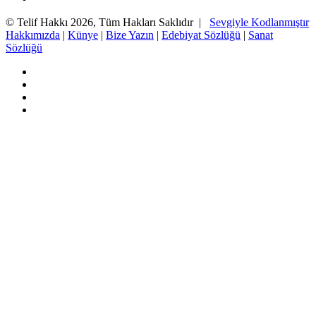
© Telif Hakkı 2026, Tüm Hakları Saklıdır |
Sevgiyle Kodlanmıştır
Hakkımızda
|
Künye
|
Bize Yazın
|
Edebiyat Sözlüğü
|
Sanat
Sözlüğü
Facebook
Twitter
YouTube
Instagram
Başa
dön
tuşu