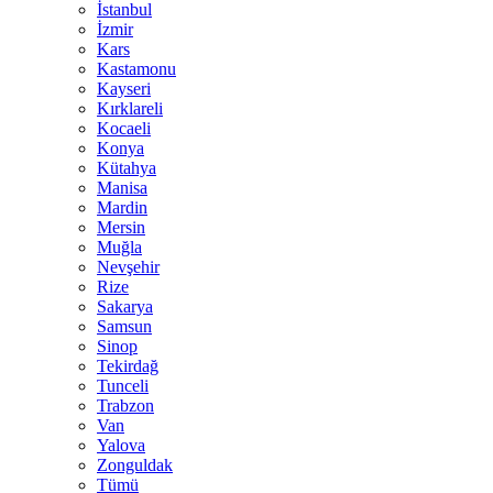
İstanbul
İzmir
Kars
Kastamonu
Kayseri
Kırklareli
Kocaeli
Konya
Kütahya
Manisa
Mardin
Mersin
Muğla
Nevşehir
Rize
Sakarya
Samsun
Sinop
Tekirdağ
Tunceli
Trabzon
Van
Yalova
Zonguldak
Tümü