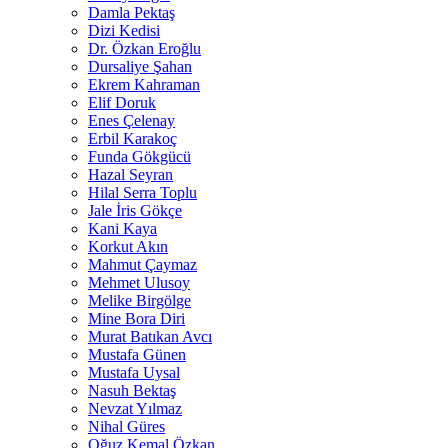
Damla Pektaş
Dizi Kedisi
Dr. Özkan Eroğlu
Dursaliye Şahan
Ekrem Kahraman
Elif Doruk
Enes Çelenay
Erbil Karakoç
Funda Gökgücü
Hazal Seyran
Hilal Serra Toplu
Jale İris Gökçe
Kani Kaya
Korkut Akın
Mahmut Çaymaz
Mehmet Ulusoy
Melike Birgölge
Mine Bora Diri
Murat Batıkan Avcı
Mustafa Günen
Mustafa Uysal
Nasuh Bektaş
Nevzat Yılmaz
Nihal Güres
Oğuz Kemal Özkan