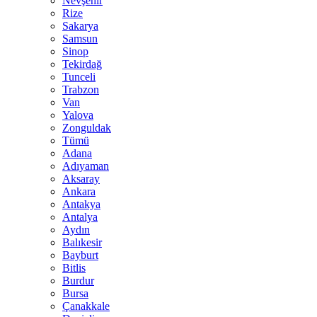
Nevşehir
Rize
Sakarya
Samsun
Sinop
Tekirdağ
Tunceli
Trabzon
Van
Yalova
Zonguldak
Tümü
Adana
Adıyaman
Aksaray
Ankara
Antakya
Antalya
Aydın
Balıkesir
Bayburt
Bitlis
Burdur
Bursa
Çanakkale