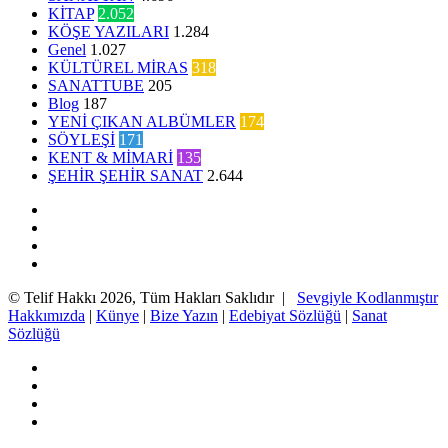
KİTAP
2.052
KÖŞE YAZILARI
1.284
Genel
1.027
KÜLTÜREL MİRAS
318
SANATTUBE
205
Blog
187
YENİ ÇIKAN ALBÜMLER
174
SÖYLEŞİ
171
KENT & MİMARİ
135
ŞEHİR ŞEHİR SANAT
2.644
Facebook
Twitter
YouTube
Instagram
© Telif Hakkı 2026, Tüm Hakları Saklıdır |
Sevgiyle Kodlanmıştır
Hakkımızda
|
Künye
|
Bize Yazın
|
Edebiyat Sözlüğü
|
Sanat
Sözlüğü
Facebook
Twitter
YouTube
Instagram