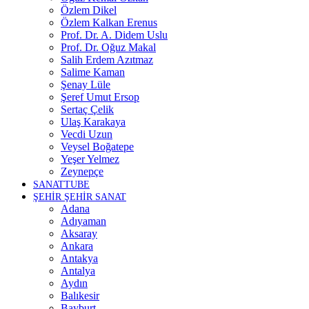
Özlem Dikel
Özlem Kalkan Erenus
Prof. Dr. A. Didem Uslu
Prof. Dr. Oğuz Makal
Salih Erdem Azıtmaz
Salime Kaman
Şenay Lüle
Şeref Umut Ersop
Sertaç Çelik
Ulaş Karakaya
Vecdi Uzun
Veysel Boğatepe
Yeşer Yelmez
Zeynepçe
SANATTUBE
ŞEHİR ŞEHİR SANAT
Adana
Adıyaman
Aksaray
Ankara
Antakya
Antalya
Aydın
Balıkesir
Bayburt