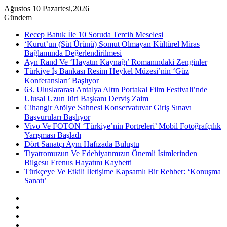
Ağustos 10 Pazartesi,2026
Gündem
Recep Batuk İle 10 Soruda Tercih Meselesi
‘Kurut’un (Süt Ürünü) Somut Olmayan Kültürel Miras
Bağlamında Değerlendirilmesi
Ayn Rand Ve ‘Hayatın Kaynağı’ Romanındaki Zenginler
Türkiye İş Bankası Resim Heykel Müzesi’nin ‘Güz
Konferansları’ Başlıyor
63. Uluslararası Antalya Altın Portakal Film Festivali’nde
Ulusal Uzun Jüri Başkanı Derviş Zaim
Cihangir Atölye Sahnesi Konservatuvar Giriş Sınavı
Başvuruları Başlıyor
Vivo Ve FOTON ‘Türkiye’nin Portreleri’ Mobil Fotoğrafçılık
Yarışması Başladı
Dört Sanatçı Aynı Hafızada Buluştu
Tiyatromuzun Ve Edebiyatımızın Önemli İsimlerinden
Bilgesu Erenus Hayatını Kaybetti
Türkçeye Ve Etkili İletişime Kapsamlı Bir Rehber: ‘Konuşma
Sanatı’
Kenar
Bölmesi
Rastgele
Makale
Instagram
YouTube