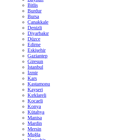
Bitlis
Burdur
Bursa
Çanakkale
Denizli
Diyarbakır
Düzce
Edirne
Eskişehir
Gaziantep
Giresun
İstanbul
İzmir
Kars
Kastamonu
Kayseri
Kırklareli
Kocaeli
Konya
Kütahya
Manisa
Mardin
Mersin
Muğla