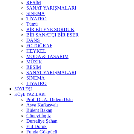
RESİM
SANAT YARIŞMALARI
SİNEMA
TİYATRO
Tümü
BİR BİLENE SORDUK
BİR SANATÇI BİR ESER
DANS
FOTOĞRAF
HEYKEL
MODA & TASARIM
MÜZİK
RESİM
SANAT YARIŞMALARI
SİNEMA
TİYATRO
SÖYLEŞİ
KÖŞE YAZILARI
Prof. Dr. A. Didem Uslu
Asya Kafkasyalı
Bülent Bakan
Cüneyt İngiz
Dursaliye Şahan
Elif Doruk
Funda Gökgücü