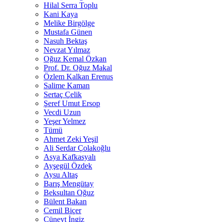
Hilal Serra Toplu
Kani Kaya
Melike Birgölge
Mustafa Günen
Nasuh Bektaş
Nevzat Yılmaz
Oğuz Kemal Özkan
Prof. Dr. Oğuz Makal
Özlem Kalkan Erenus
Salime Kaman
Sertaç Çelik
Şeref Umut Ersop
Vecdi Uzun
Yeşer Yelmez
Tümü
Ahmet Zeki Yeşil
Ali Serdar Çolakoğlu
Asya Kafkasyalı
Ayşegül Özdek
Aysu Altaş
Barış Mengütay
Beksultan Oğuz
Bülent Bakan
Cemil Biçer
Cüneyt İngiz