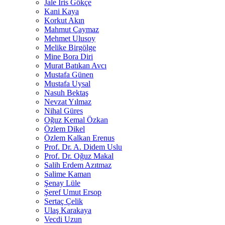
Jale İris Gökçe
Kani Kaya
Korkut Akın
Mahmut Çaymaz
Mehmet Ulusoy
Melike Birgölge
Mine Bora Diri
Murat Batıkan Avcı
Mustafa Günen
Mustafa Uysal
Nasuh Bektaş
Nevzat Yılmaz
Nihal Güres
Oğuz Kemal Özkan
Özlem Dikel
Özlem Kalkan Erenus
Prof. Dr. A. Didem Uslu
Prof. Dr. Oğuz Makal
Salih Erdem Azıtmaz
Salime Kaman
Şenay Lüle
Şeref Umut Ersop
Sertaç Çelik
Ulaş Karakaya
Vecdi Uzun