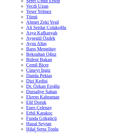
Şeref Umut Ersop
Vecdi Uzun
Yeşer Yelmez
Tümü
Ahmet Zeki Yeşil
Ali Serdar Çolakoğlu
Asya Kafkasyalı
Ayşegül Özdek
Aysu Altaş
Barış Mengütay
Beksultan Oğuz
Bülent Bakan
Cemil Biçer
Cüneyt İngiz
Damla Pektaş
Dizi Kedisi
Dr. Özkan Eroğlu
Dursaliye Şahan
Ekrem Kahraman
Elif Doruk
Enes Çelenay
Erbil Karakoç
Funda Gökgücü
Hazal Seyran
Hilal Serra Toplu