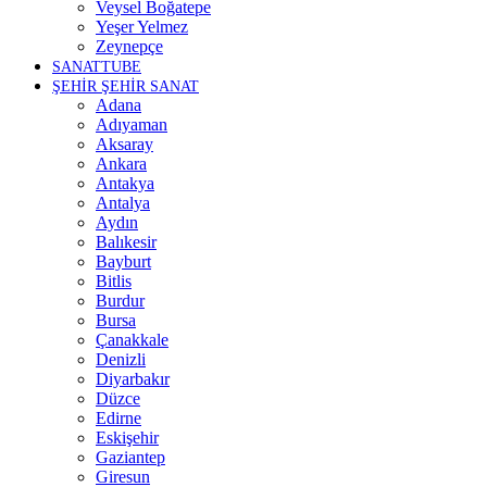
Veysel Boğatepe
Yeşer Yelmez
Zeynepçe
SANATTUBE
ŞEHİR ŞEHİR SANAT
Adana
Adıyaman
Aksaray
Ankara
Antakya
Antalya
Aydın
Balıkesir
Bayburt
Bitlis
Burdur
Bursa
Çanakkale
Denizli
Diyarbakır
Düzce
Edirne
Eskişehir
Gaziantep
Giresun