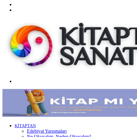
Twitter
Facebook
Menü
KİTAPTAN
Edebiyat Yarışmaları
Ne Okuyalım, Neden Okuyalım?