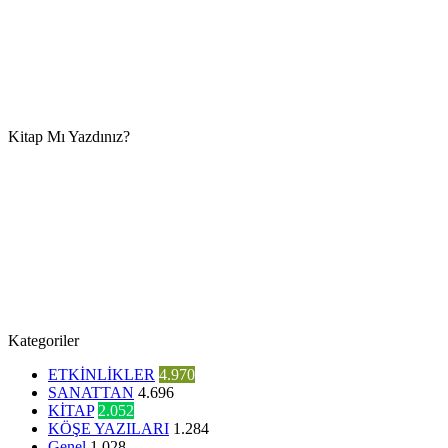
Kitap Mı Yazdınız?
Kategoriler
ETKİNLİKLER
4.970
SANATTAN
4.696
KİTAP
2.052
KÖŞE YAZILARI
1.284
Genel
1.028