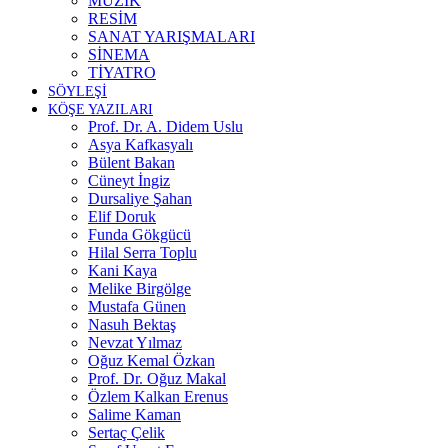
MÜZİK
RESİM
SANAT YARIŞMALARI
SİNEMA
TİYATRO
SÖYLEŞİ
KÖŞE YAZILARI
Prof. Dr. A. Didem Uslu
Asya Kafkasyalı
Bülent Bakan
Cüneyt İngiz
Dursaliye Şahan
Elif Doruk
Funda Gökgücü
Hilal Serra Toplu
Kani Kaya
Melike Birgölge
Mustafa Günen
Nasuh Bektaş
Nevzat Yılmaz
Oğuz Kemal Özkan
Prof. Dr. Oğuz Makal
Özlem Kalkan Erenus
Salime Kaman
Sertaç Çelik