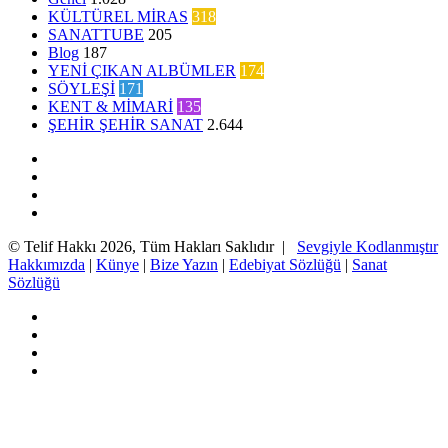
KÜLTÜREL MİRAS
318
SANATTUBE
205
Blog
187
YENİ ÇIKAN ALBÜMLER
174
SÖYLEŞİ
171
KENT & MİMARİ
135
ŞEHİR ŞEHİR SANAT
2.644
Facebook
Twitter
YouTube
Instagram
© Telif Hakkı 2026, Tüm Hakları Saklıdır |
Sevgiyle Kodlanmıştır
Hakkımızda
|
Künye
|
Bize Yazın
|
Edebiyat Sözlüğü
|
Sanat
Sözlüğü
Facebook
Twitter
YouTube
Instagram
Başa
dön
tuşu