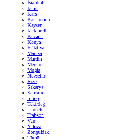
İstanbul
İzmir
Kars
Kastamonu
Kayseri
Kırklareli
Kocaeli
Konya
Kütahya
Manisa
Mardin
Mersin
Muğla
Nevşehir
Rize
Sakarya
Samsun
Sinop
Tekirdağ
Tunceli
Trabzon
Van
Yalova
Zonguldak
Tümü