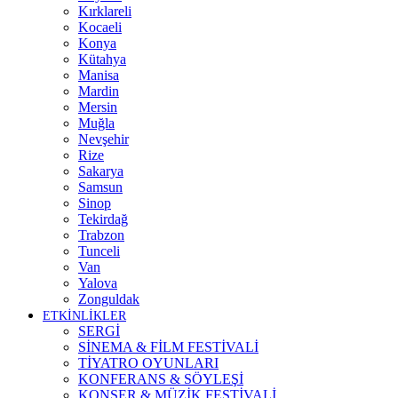
Kırklareli
Kocaeli
Konya
Kütahya
Manisa
Mardin
Mersin
Muğla
Nevşehir
Rize
Sakarya
Samsun
Sinop
Tekirdağ
Trabzon
Tunceli
Van
Yalova
Zonguldak
ETKİNLİKLER
SERGİ
SİNEMA & FİLM FESTİVALİ
TİYATRO OYUNLARI
KONFERANS & SÖYLEŞİ
KONSER & MÜZİK FESTİVALİ