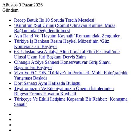
Ağustos 9 Pazar,2026
Gündem
Recep Batuk İle 10 Soruda Tercih Meselesi
‘Kurut’un (Süt Ürünü) Somut Olmayan Kültürel Miras
Bağlamında Değerlendirilmesi
Ayn Rand Ve ‘Hayatın Kaynağı’ Romanındaki Zenginler
Türkiye İş Bankası Resim Heykel Müzesi’nin ‘Güz
Konferansları’ Başlıyor
63. Uluslararası Antalya Altın Portakal Film Festivali’nde
Ulusal Uzun Jüri Başkanı Derviş Zaim
Cihangir Atölye Sahnesi Konservatuvar Giriş Sınavı
Başvuruları Başlıyor
Vivo Ve FOTON ‘Türkiye’nin Portreleri’ Mobil Fotoğrafçılık
Yarışması Başladı
Dört Sanatçı Aynı Hafızada Buluştu
Tiyatromuzun Ve Edebiyatımızın Önemli İsimlerinden
Bilgesu Erenus Hayatını Kaybetti
Türkçeye Ve Etkili İletişime Kapsamlı Bir Rehber: ‘Konuşma
Sanatı’
Kenar
Bölmesi
Rastgele
Makale
Instagram
YouTube