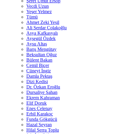
Şeref Umut Ersop
Vecdi Uzun
Yeşer Yelmez
Tümü
Ahmet Zeki Yeşil
Ali Serdar Çolakoğlu
Asya Kafkasyalı
Ayşegül Özdek
Aysu Altaş
Barış Mengütay
Beksultan Oğuz
Bülent Bakan
Cemil Biçer
Cüneyt İngiz
Damla Pektaş
Dizi Kedisi
Dr. Özkan Eroğlu
Dursaliye Şahan
Ekrem Kahraman
Elif Doruk
Enes Çelenay
Erbil Karakoç
Funda Gökgücü
Hazal Seyran
Hilal Serra Toplu