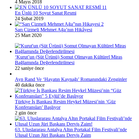
4 Mayıs 2018
En Ünlü 10 Soyut Sanat Resmi
24 Şubat 2019
Sarı Çizmeli Mehmet Ağa’nın Hikâyesi
25 Mart 2020
‘Kurut’un (Süt Ürünü) Somut Olmayan Kültürel Miras
Bağlamında Değerlendirilmesi
22 saniye önce
Ayn Rand Ve ‘Hayatın Kaynağı’ Romanındaki Zenginler
40 dakika önce
Türkiye İş Bankası Resim Heykel Müzesi’nin ‘Güz
Konferansları’ Başlıyor
2 gün önce
63. Uluslararası Antalya Altın Portakal Film Festivali’nde
Ulusal Uzun Jüri Başkanı Derviş Zaim