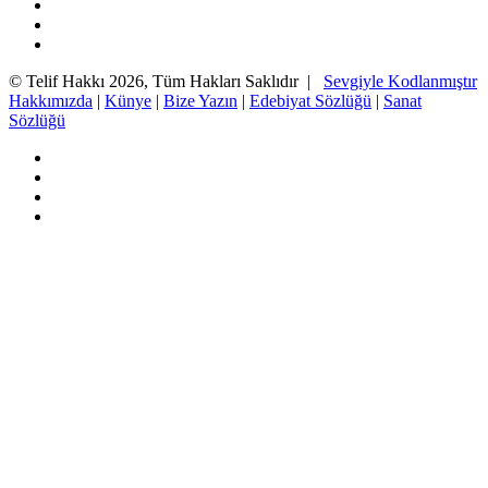
Twitter
YouTube
Instagram
© Telif Hakkı 2026, Tüm Hakları Saklıdır |
Sevgiyle Kodlanmıştır
Hakkımızda
|
Künye
|
Bize Yazın
|
Edebiyat Sözlüğü
|
Sanat
Sözlüğü
Facebook
Twitter
YouTube
Instagram
Başa
dön
tuşu