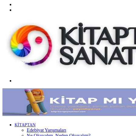
Twitter
Facebook
Menü
KİTAPTAN
Edebiyat Yarışmaları
Ne Okuyalım, Neden Okuyalım?