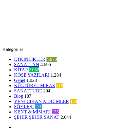
Kategoriler
ETKİNLİKLER
4.970
SANATTAN
4.696
KİTAP
2.052
KÖŞE YAZILARI
1.284
Genel
1.028
KÜLTÜREL MİRAS
318
SANATTUBE
204
Blog
187
YENİ ÇIKAN ALBÜMLER
174
SÖYLEŞİ
171
KENT & MİMARİ
135
ŞEHİR ŞEHİR SANAT
2.644
Facebook