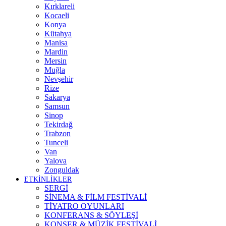
Kırklareli
Kocaeli
Konya
Kütahya
Manisa
Mardin
Mersin
Muğla
Nevşehir
Rize
Sakarya
Samsun
Sinop
Tekirdağ
Trabzon
Tunceli
Van
Yalova
Zonguldak
ETKİNLİKLER
SERGİ
SİNEMA & FİLM FESTİVALİ
TİYATRO OYUNLARI
KONFERANS & SÖYLEŞİ
KONSER & MÜZİK FESTİVALİ