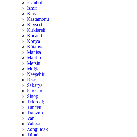
İstanbul
İzmir
Kars
Kastamonu
Kayseri
Kırklareli
Kocaeli
Konya
Kütahya
Manisa
Mardin
Mersin
Muğla
Nevşehir
Rize
Sakarya
Samsun
Sinop
Tekirdağ
Tunceli
Trabzon
Van
Yalova
Zonguldak
Tümü