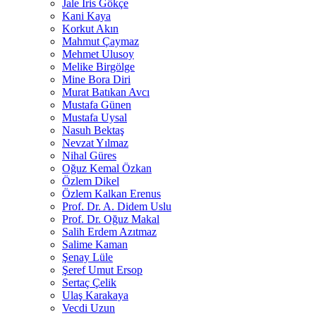
Jale İris Gökçe
Kani Kaya
Korkut Akın
Mahmut Çaymaz
Mehmet Ulusoy
Melike Birgölge
Mine Bora Diri
Murat Batıkan Avcı
Mustafa Günen
Mustafa Uysal
Nasuh Bektaş
Nevzat Yılmaz
Nihal Güres
Oğuz Kemal Özkan
Özlem Dikel
Özlem Kalkan Erenus
Prof. Dr. A. Didem Uslu
Prof. Dr. Oğuz Makal
Salih Erdem Azıtmaz
Salime Kaman
Şenay Lüle
Şeref Umut Ersop
Sertaç Çelik
Ulaş Karakaya
Vecdi Uzun