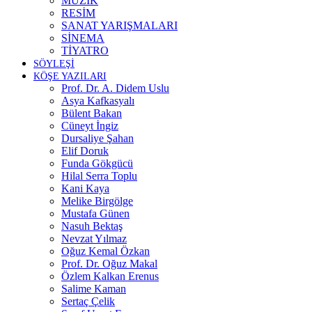
MÜZİK
RESİM
SANAT YARIŞMALARI
SİNEMA
TİYATRO
SÖYLEŞİ
KÖŞE YAZILARI
Prof. Dr. A. Didem Uslu
Asya Kafkasyalı
Bülent Bakan
Cüneyt İngiz
Dursaliye Şahan
Elif Doruk
Funda Gökgücü
Hilal Serra Toplu
Kani Kaya
Melike Birgölge
Mustafa Günen
Nasuh Bektaş
Nevzat Yılmaz
Oğuz Kemal Özkan
Prof. Dr. Oğuz Makal
Özlem Kalkan Erenus
Salime Kaman
Sertaç Çelik