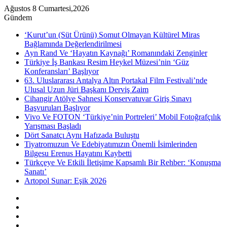
Ağustos 8 Cumartesi,2026
Gündem
‘Kurut’un (Süt Ürünü) Somut Olmayan Kültürel Miras
Bağlamında Değerlendirilmesi
Ayn Rand Ve ‘Hayatın Kaynağı’ Romanındaki Zenginler
Türkiye İş Bankası Resim Heykel Müzesi’nin ‘Güz
Konferansları’ Başlıyor
63. Uluslararası Antalya Altın Portakal Film Festivali’nde
Ulusal Uzun Jüri Başkanı Derviş Zaim
Cihangir Atölye Sahnesi Konservatuvar Giriş Sınavı
Başvuruları Başlıyor
Vivo Ve FOTON ‘Türkiye’nin Portreleri’ Mobil Fotoğrafçılık
Yarışması Başladı
Dört Sanatçı Aynı Hafızada Buluştu
Tiyatromuzun Ve Edebiyatımızın Önemli İsimlerinden
Bilgesu Erenus Hayatını Kaybetti
Türkçeye Ve Etkili İletişime Kapsamlı Bir Rehber: ‘Konuşma
Sanatı’
Artopol Sunar: Eşik 2026
Kenar
Bölmesi
Rastgele
Makale
Instagram
YouTube