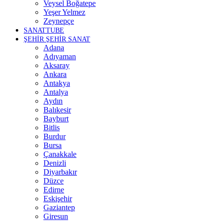
Veysel Boğatepe
Yeşer Yelmez
Zeynepçe
SANATTUBE
ŞEHİR ŞEHİR SANAT
Adana
Adıyaman
Aksaray
Ankara
Antakya
Antalya
Aydın
Balıkesir
Bayburt
Bitlis
Burdur
Bursa
Çanakkale
Denizli
Diyarbakır
Düzce
Edirne
Eskişehir
Gaziantep
Giresun