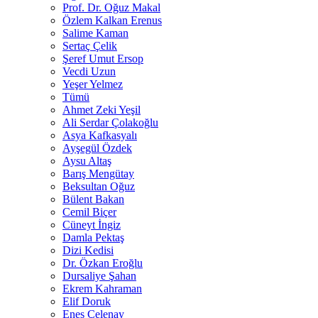
Prof. Dr. Oğuz Makal
Özlem Kalkan Erenus
Salime Kaman
Sertaç Çelik
Şeref Umut Ersop
Vecdi Uzun
Yeşer Yelmez
Tümü
Ahmet Zeki Yeşil
Ali Serdar Çolakoğlu
Asya Kafkasyalı
Ayşegül Özdek
Aysu Altaş
Barış Mengütay
Beksultan Oğuz
Bülent Bakan
Cemil Biçer
Cüneyt İngiz
Damla Pektaş
Dizi Kedisi
Dr. Özkan Eroğlu
Dursaliye Şahan
Ekrem Kahraman
Elif Doruk
Enes Çelenay