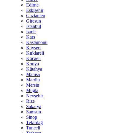
Edirne
Eskişehir
Gaziantep
Giresun
İstanbul
İzmir
Kars
Kastamonu
Kayseri
Kırklareli
Kocaeli
Konya
Kütahya
Manisa
Mardin
Mersin
Muğla
Nevşehir
Rize
Sakarya
Samsun
Sinop
Tekirdağ
Tunceli