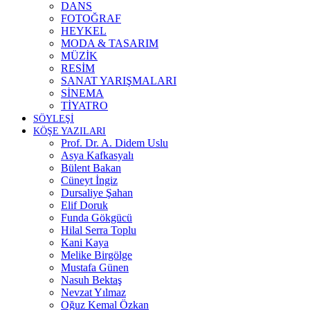
DANS
FOTOĞRAF
HEYKEL
MODA & TASARIM
MÜZİK
RESİM
SANAT YARIŞMALARI
SİNEMA
TİYATRO
SÖYLEŞİ
KÖŞE YAZILARI
Prof. Dr. A. Didem Uslu
Asya Kafkasyalı
Bülent Bakan
Cüneyt İngiz
Dursaliye Şahan
Elif Doruk
Funda Gökgücü
Hilal Serra Toplu
Kani Kaya
Melike Birgölge
Mustafa Günen
Nasuh Bektaş
Nevzat Yılmaz
Oğuz Kemal Özkan