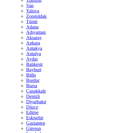
Trabzon
Van
Yalova
Zonguldak
Tümü
Adana
Adıyaman
Aksaray
Ankara
Antakya
Antalya
Aydın
Balıkesir
Bayburt
Bitlis
Burdur
Bursa
Çanakkale
Denizli
Diyarbakır
Düzce
Edirne
Eskişehir
Gaziantep
Giresun