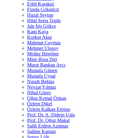
Erbil Karakoç
Funda Gökgücü
Hazal Seyran
Hilal Serra Toplu
Jale İris Gökçe
Kani Kaya
Korkut Akın
Mahmut Çaymaz
Mehmet Ulusoy
Melike Birgölge
Mine Bora Diri
Murat Batıkan Avcı
Mustafa Günen
Mustafa Uysal
Nasuh Bektaş
Nevzat Yılmaz
Nihal Güres
Oğuz Kemal Özkan
Özlem Dikel
Özlem Kalkan Erenus
Prof. Dr. A. Didem Uslu
Prof. Dr. Oğuz Makal
Salih Erdem Azıtmaz
Salime Kaman
Şenay Lüle