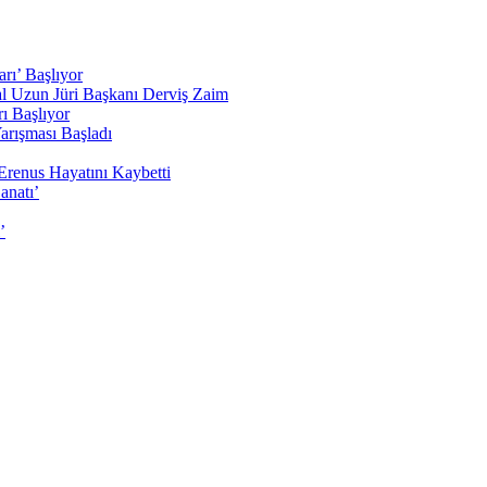
rı’ Başlıyor
sal Uzun Jüri Başkanı Derviş Zaim
ı Başlıyor
arışması Başladı
Erenus Hayatını Kaybetti
anatı’
’