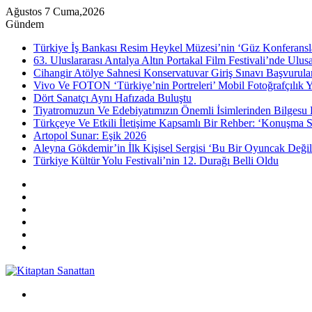
Ağustos 7 Cuma,2026
Gündem
Türkiye İş Bankası Resim Heykel Müzesi’nin ‘Güz Konferansla
63. Uluslararası Antalya Altın Portakal Film Festivali’nde Ulu
Cihangir Atölye Sahnesi Konservatuvar Giriş Sınavı Başvurular
Vivo Ve FOTON ‘Türkiye’nin Portreleri’ Mobil Fotoğrafçılık Y
Dört Sanatçı Aynı Hafızada Buluştu
Tiyatromuzun Ve Edebiyatımızın Önemli İsimlerinden Bilgesu 
Türkçeye Ve Etkili İletişime Kapsamlı Bir Rehber: ‘Konuşma S
Artopol Sunar: Eşik 2026
Aleyna Gökdemir’in İlk Kişisel Sergisi ‘Bu Bir Oyuncak Değil
Türkiye Kültür Yolu Festivali’nin 12. Durağı Belli Oldu
Kenar
Bölmesi
Rastgele
Makale
Instagram
YouTube
Twitter
Facebook
Menü