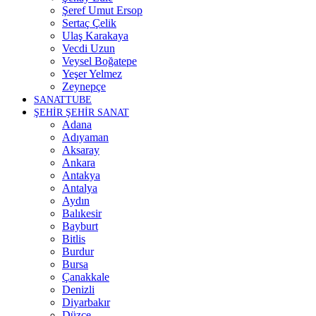
Şeref Umut Ersop
Sertaç Çelik
Ulaş Karakaya
Vecdi Uzun
Veysel Boğatepe
Yeşer Yelmez
Zeynepçe
SANATTUBE
ŞEHİR ŞEHİR SANAT
Adana
Adıyaman
Aksaray
Ankara
Antakya
Antalya
Aydın
Balıkesir
Bayburt
Bitlis
Burdur
Bursa
Çanakkale
Denizli
Diyarbakır
Düzce