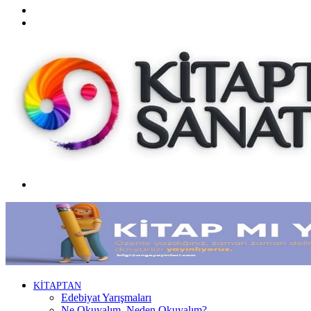
Twitter
Facebook
Menü
KİTAPTAN
Edebiyat Yarışmaları
Ne Okuyalım, Neden Okuyalım?