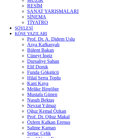
MÜZİK
RESİM
SANAT YARIŞMALARI
SİNEMA
TİYATRO
SÖYLEŞİ
KÖŞE YAZILARI
Prof. Dr. A. Didem Uslu
Asya Kafkasyalı
Bülent Bakan
Cüneyt İngiz
Dursaliye Şahan
Elif Doruk
Funda Gökgücü
Hilal Serra Toplu
Kani Kaya
Melike Birgölge
Mustafa Günen
Nasuh Bektaş
Nevzat Yılmaz
Oğuz Kemal Özkan
Prof. Dr. Oğuz Makal
Özlem Kalkan Erenus
Salime Kaman
Sertaç Çelik