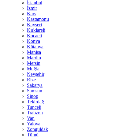
İstanbul
İzmir
Kars
Kastamonu
Kayseri
Kırklareli
Kocaeli
Konya
Kütahya
Manisa
Mardin
Mersin
Muğla
Nevşehir
Rize
Sakarya
Samsun
Sinop
Tekirdağ
Tunceli
Trabzon
Van
Yalova
Zonguldak
Tümü