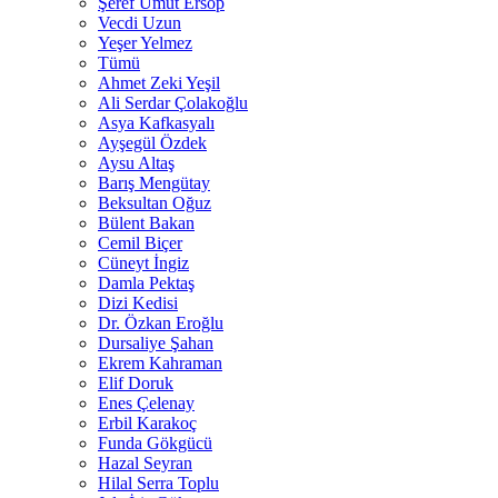
Şeref Umut Ersop
Vecdi Uzun
Yeşer Yelmez
Tümü
Ahmet Zeki Yeşil
Ali Serdar Çolakoğlu
Asya Kafkasyalı
Ayşegül Özdek
Aysu Altaş
Barış Mengütay
Beksultan Oğuz
Bülent Bakan
Cemil Biçer
Cüneyt İngiz
Damla Pektaş
Dizi Kedisi
Dr. Özkan Eroğlu
Dursaliye Şahan
Ekrem Kahraman
Elif Doruk
Enes Çelenay
Erbil Karakoç
Funda Gökgücü
Hazal Seyran
Hilal Serra Toplu