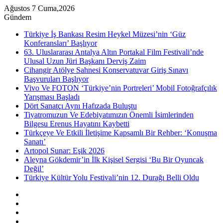
Ağustos 7 Cuma,2026
Gündem
Türkiye İş Bankası Resim Heykel Müzesi’nin ‘Güz
Konferansları’ Başlıyor
63. Uluslararası Antalya Altın Portakal Film Festivali’nde
Ulusal Uzun Jüri Başkanı Derviş Zaim
Cihangir Atölye Sahnesi Konservatuvar Giriş Sınavı
Başvuruları Başlıyor
Vivo Ve FOTON ‘Türkiye’nin Portreleri’ Mobil Fotoğrafçılık
Yarışması Başladı
Dört Sanatçı Aynı Hafızada Buluştu
Tiyatromuzun Ve Edebiyatımızın Önemli İsimlerinden
Bilgesu Erenus Hayatını Kaybetti
Türkçeye Ve Etkili İletişime Kapsamlı Bir Rehber: ‘Konuşma
Sanatı’
Artopol Sunar: Eşik 2026
Aleyna Gökdemir’in İlk Kişisel Sergisi ‘Bu Bir Oyuncak
Değil’
Türkiye Kültür Yolu Festivali’nin 12. Durağı Belli Oldu
Kenar
Bölmesi
Rastgele
Makale
Instagram
YouTube