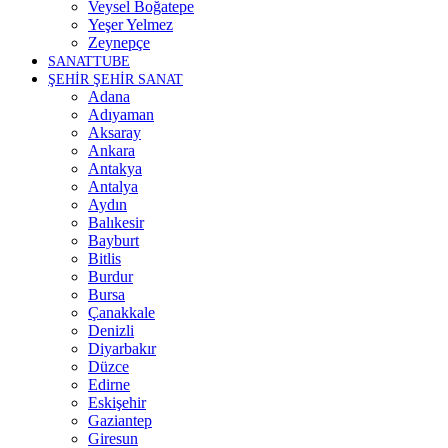
Veysel Boğatepe
Yeşer Yelmez
Zeynepçe
SANATTUBE
ŞEHİR ŞEHİR SANAT
Adana
Adıyaman
Aksaray
Ankara
Antakya
Antalya
Aydın
Balıkesir
Bayburt
Bitlis
Burdur
Bursa
Çanakkale
Denizli
Diyarbakır
Düzce
Edirne
Eskişehir
Gaziantep
Giresun