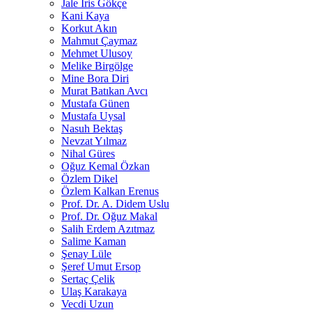
Jale İris Gökçe
Kani Kaya
Korkut Akın
Mahmut Çaymaz
Mehmet Ulusoy
Melike Birgölge
Mine Bora Diri
Murat Batıkan Avcı
Mustafa Günen
Mustafa Uysal
Nasuh Bektaş
Nevzat Yılmaz
Nihal Güres
Oğuz Kemal Özkan
Özlem Dikel
Özlem Kalkan Erenus
Prof. Dr. A. Didem Uslu
Prof. Dr. Oğuz Makal
Salih Erdem Azıtmaz
Salime Kaman
Şenay Lüle
Şeref Umut Ersop
Sertaç Çelik
Ulaş Karakaya
Vecdi Uzun