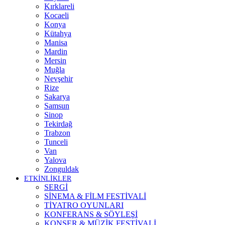
Kırklareli
Kocaeli
Konya
Kütahya
Manisa
Mardin
Mersin
Muğla
Nevşehir
Rize
Sakarya
Samsun
Sinop
Tekirdağ
Trabzon
Tunceli
Van
Yalova
Zonguldak
ETKİNLİKLER
SERGİ
SİNEMA & FİLM FESTİVALİ
TİYATRO OYUNLARI
KONFERANS & SÖYLEŞİ
KONSER & MÜZİK FESTİVALİ