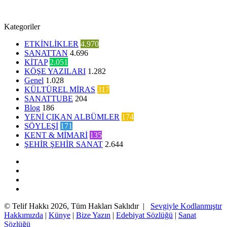
Kategoriler
ETKİNLİKLER
4.970
SANATTAN
4.696
KİTAP
2.051
KÖŞE YAZILARI
1.282
Genel
1.028
KÜLTÜREL MİRAS
317
SANATTUBE
204
Blog
186
YENİ ÇIKAN ALBÜMLER
174
SÖYLEŞİ
171
KENT & MİMARİ
135
ŞEHİR ŞEHİR SANAT
2.644
Facebook
Twitter
YouTube
Instagram
© Telif Hakkı 2026, Tüm Hakları Saklıdır |
Sevgiyle Kodlanmıştır
Hakkımızda
|
Künye
|
Bize Yazın
|
Edebiyat Sözlüğü
|
Sanat
Sözlüğü