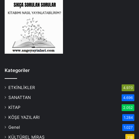
Kategoriler
ETKİNLİKLER
4.970
SANATTAN
4.696
KİTAP
2.052
KÖŞE YAZILARI
1.284
Genel
1.027
KÜLTÜREL MİRAS
318