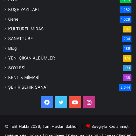
2.051
KÖŞE YAZILARI
1.282
Genel
1.028
KÜLTÜREL MİRAS
317
SANATTUBE
204
Blog
186
YENİ ÇIKAN ALBÜMLER
174
SÖYLEŞİ
171
KENT & MİMARİ
135
ŞEHİR ŞEHİR SANAT
2.644
Facebook
Twitter
YouTube
Instagram
© Telif Hakkı 2026, Tüm Hakları Saklıdır |
Sevgiyle Kodlanmıştır