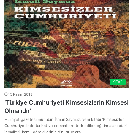
KİTAP
15 Kasım 2018
‘Türkiye Cumhuriyeti Kimsesizlerin Kimsesi
Olmalıdır’
Hürriyet gazetesi muhabiri İsmail Saymaz, yeni kitabı ‘Kimsesizler
Cumhuriyeti’nde tarikat ve cemaatlere terk edilen eğitim alanındaki
ihmalleri, kamu görevlilerinin dinî gruplara…