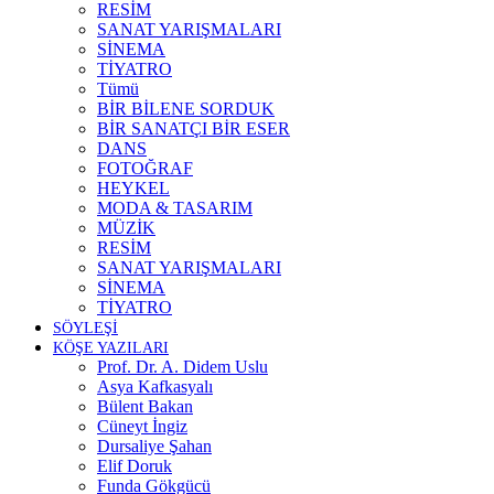
RESİM
SANAT YARIŞMALARI
SİNEMA
TİYATRO
Tümü
BİR BİLENE SORDUK
BİR SANATÇI BİR ESER
DANS
FOTOĞRAF
HEYKEL
MODA & TASARIM
MÜZİK
RESİM
SANAT YARIŞMALARI
SİNEMA
TİYATRO
SÖYLEŞİ
KÖŞE YAZILARI
Prof. Dr. A. Didem Uslu
Asya Kafkasyalı
Bülent Bakan
Cüneyt İngiz
Dursaliye Şahan
Elif Doruk
Funda Gökgücü