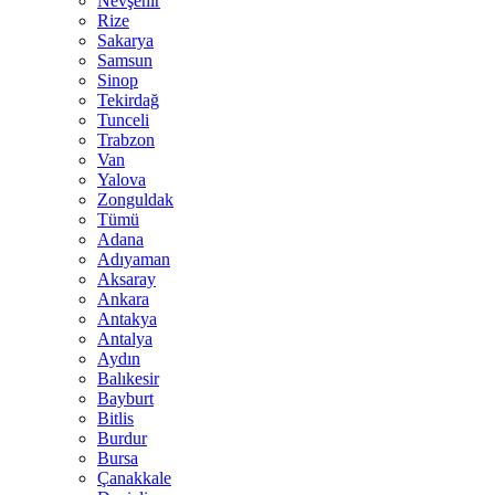
Nevşehir
Rize
Sakarya
Samsun
Sinop
Tekirdağ
Tunceli
Trabzon
Van
Yalova
Zonguldak
Tümü
Adana
Adıyaman
Aksaray
Ankara
Antakya
Antalya
Aydın
Balıkesir
Bayburt
Bitlis
Burdur
Bursa
Çanakkale