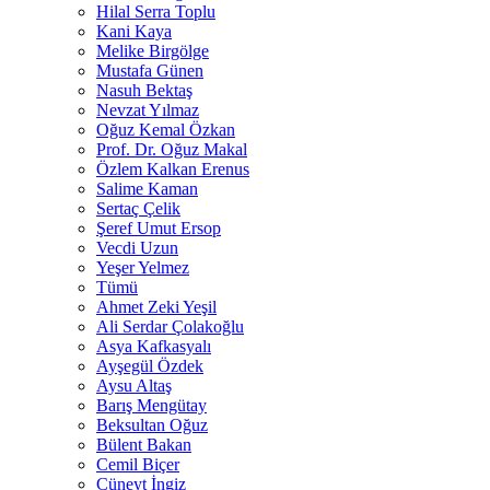
Hilal Serra Toplu
Kani Kaya
Melike Birgölge
Mustafa Günen
Nasuh Bektaş
Nevzat Yılmaz
Oğuz Kemal Özkan
Prof. Dr. Oğuz Makal
Özlem Kalkan Erenus
Salime Kaman
Sertaç Çelik
Şeref Umut Ersop
Vecdi Uzun
Yeşer Yelmez
Tümü
Ahmet Zeki Yeşil
Ali Serdar Çolakoğlu
Asya Kafkasyalı
Ayşegül Özdek
Aysu Altaş
Barış Mengütay
Beksultan Oğuz
Bülent Bakan
Cemil Biçer
Cüneyt İngiz