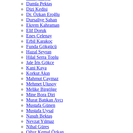
Damla Pektaş
Dizi Kedisi
Dr. Özkan Eroğlu
Dursaliye Şahan
Ekrem Kahraman
Elif Doruk
Enes Çelenay
Erbil Karakoç
Funda Gökgücü
Hazal Seyran
Hilal Serra Toplu
Jale İris Gökçe
Kani Kaya
Korkut Akın
Mahmut Çaymaz
Mehmet Ulusoy
Melike Birgölge
Mine Bora Diri
Murat Batıkan Avcı
Mustafa Günen
Mustafa Uysal
Nasuh Bektaş
Nevzat Yılmaz
Nihal Güres
Oğuz Kemal Özkan