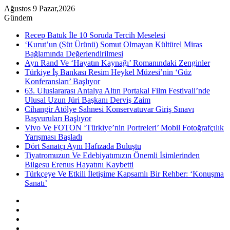
Ağustos 9 Pazar,2026
Gündem
Recep Batuk İle 10 Soruda Tercih Meselesi
‘Kurut’un (Süt Ürünü) Somut Olmayan Kültürel Miras
Bağlamında Değerlendirilmesi
Ayn Rand Ve ‘Hayatın Kaynağı’ Romanındaki Zenginler
Türkiye İş Bankası Resim Heykel Müzesi’nin ‘Güz
Konferansları’ Başlıyor
63. Uluslararası Antalya Altın Portakal Film Festivali’nde
Ulusal Uzun Jüri Başkanı Derviş Zaim
Cihangir Atölye Sahnesi Konservatuvar Giriş Sınavı
Başvuruları Başlıyor
Vivo Ve FOTON ‘Türkiye’nin Portreleri’ Mobil Fotoğrafçılık
Yarışması Başladı
Dört Sanatçı Aynı Hafızada Buluştu
Tiyatromuzun Ve Edebiyatımızın Önemli İsimlerinden
Bilgesu Erenus Hayatını Kaybetti
Türkçeye Ve Etkili İletişime Kapsamlı Bir Rehber: ‘Konuşma
Sanatı’
Kenar
Bölmesi
Rastgele
Makale
Instagram
YouTube