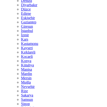
Denizli
Diyarbakır
Düzce
Edirne
Eskişehir
Gaziantep
Giresun
İstanbul
İzmir
Kars
Kastamonu
Kayseri
Kırklareli
Kocaeli
Konya
Kütahya
Manisa
Mardin
Mersin
Muğla
Nevşehir
Rize
Sakarya
Samsun
Sinop