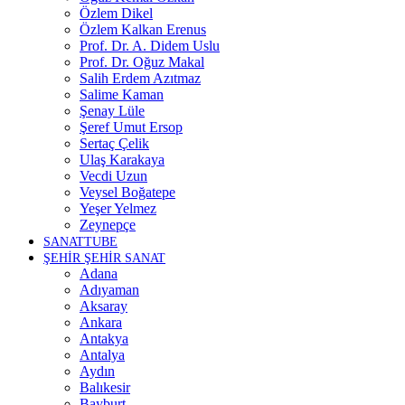
Özlem Dikel
Özlem Kalkan Erenus
Prof. Dr. A. Didem Uslu
Prof. Dr. Oğuz Makal
Salih Erdem Azıtmaz
Salime Kaman
Şenay Lüle
Şeref Umut Ersop
Sertaç Çelik
Ulaş Karakaya
Vecdi Uzun
Veysel Boğatepe
Yeşer Yelmez
Zeynepçe
SANATTUBE
ŞEHİR ŞEHİR SANAT
Adana
Adıyaman
Aksaray
Ankara
Antakya
Antalya
Aydın
Balıkesir
Bayburt