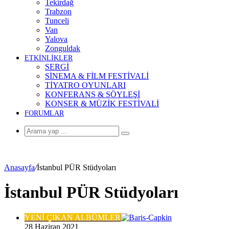
Tekirdağ
Trabzon
Tunceli
Van
Yalova
Zonguldak
ETKİNLİKLER
SERGİ
SİNEMA & FİLM FESTİVALİ
TİYATRO OYUNLARI
KONFERANS & SÖYLEŞİ
KONSER & MÜZİK FESTİVALİ
FORUMLAR
Arama
yap
...
Anasayfa
/
İstanbul PÜR Stüdyoları
İstanbul PÜR Stüdyoları
YENİ ÇIKAN ALBÜMLER
28 Haziran 2021