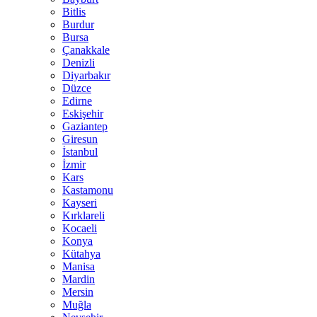
Bitlis
Burdur
Bursa
Çanakkale
Denizli
Diyarbakır
Düzce
Edirne
Eskişehir
Gaziantep
Giresun
İstanbul
İzmir
Kars
Kastamonu
Kayseri
Kırklareli
Kocaeli
Konya
Kütahya
Manisa
Mardin
Mersin
Muğla