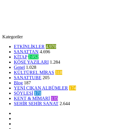
Kategoriler
ETKİNLİKLER
4.970
SANATTAN
4.696
KİTAP
2.052
KÖŞE YAZILARI
1.284
Genel
1.028
KÜLTÜREL MİRAS
318
SANATTUBE
205
Blog
187
YENİ ÇIKAN ALBÜMLER
174
SÖYLEŞİ
171
KENT & MİMARİ
135
ŞEHİR ŞEHİR SANAT
2.644
Facebook
Twitter
YouTube
Instagram