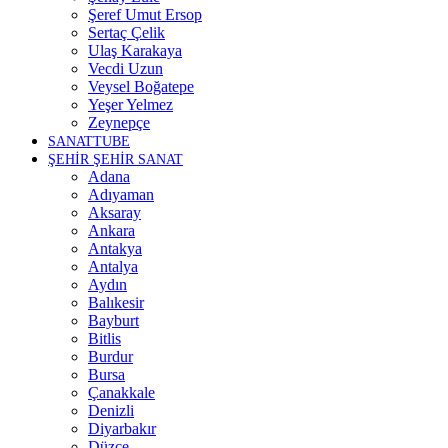
Şeref Umut Ersop
Sertaç Çelik
Ulaş Karakaya
Vecdi Uzun
Veysel Boğatepe
Yeşer Yelmez
Zeynepçe
SANATTUBE
ŞEHİR ŞEHİR SANAT
Adana
Adıyaman
Aksaray
Ankara
Antakya
Antalya
Aydın
Balıkesir
Bayburt
Bitlis
Burdur
Bursa
Çanakkale
Denizli
Diyarbakır
Düzce