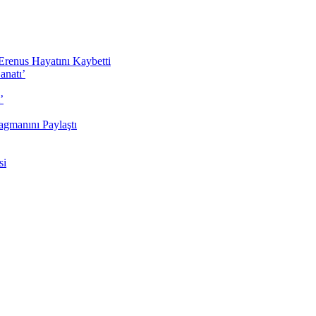
Erenus Hayatını Kaybetti
anatı’
’
agmanını Paylaştı
si