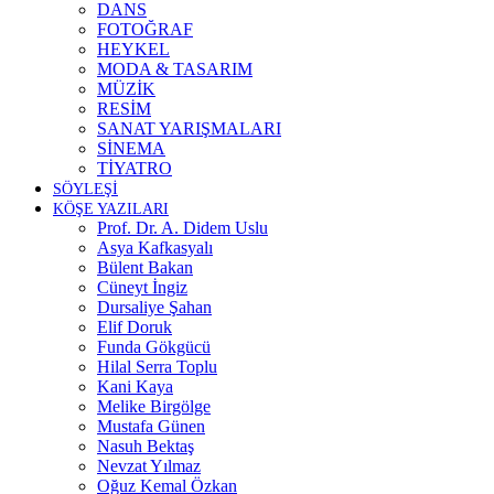
DANS
FOTOĞRAF
HEYKEL
MODA & TASARIM
MÜZİK
RESİM
SANAT YARIŞMALARI
SİNEMA
TİYATRO
SÖYLEŞİ
KÖŞE YAZILARI
Prof. Dr. A. Didem Uslu
Asya Kafkasyalı
Bülent Bakan
Cüneyt İngiz
Dursaliye Şahan
Elif Doruk
Funda Gökgücü
Hilal Serra Toplu
Kani Kaya
Melike Birgölge
Mustafa Günen
Nasuh Bektaş
Nevzat Yılmaz
Oğuz Kemal Özkan