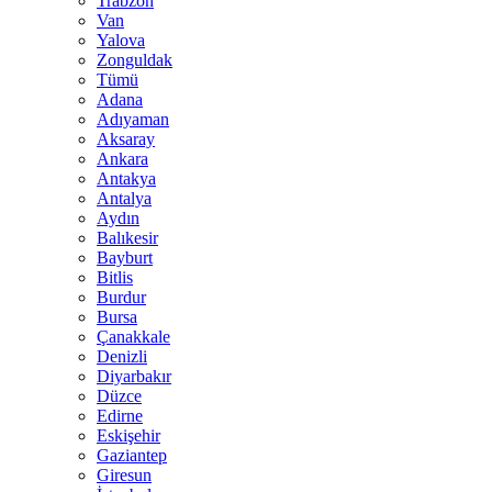
Trabzon
Van
Yalova
Zonguldak
Tümü
Adana
Adıyaman
Aksaray
Ankara
Antakya
Antalya
Aydın
Balıkesir
Bayburt
Bitlis
Burdur
Bursa
Çanakkale
Denizli
Diyarbakır
Düzce
Edirne
Eskişehir
Gaziantep
Giresun