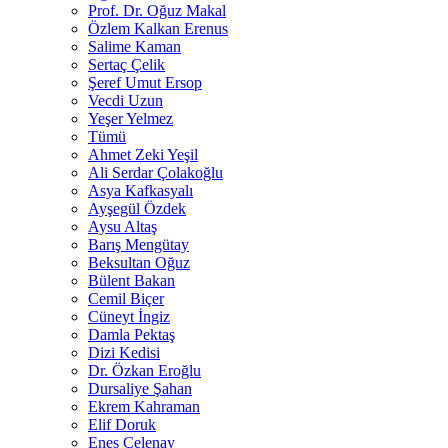
Prof. Dr. Oğuz Makal
Özlem Kalkan Erenus
Salime Kaman
Sertaç Çelik
Şeref Umut Ersop
Vecdi Uzun
Yeşer Yelmez
Tümü
Ahmet Zeki Yeşil
Ali Serdar Çolakoğlu
Asya Kafkasyalı
Ayşegül Özdek
Aysu Altaş
Barış Mengütay
Beksultan Oğuz
Bülent Bakan
Cemil Biçer
Cüneyt İngiz
Damla Pektaş
Dizi Kedisi
Dr. Özkan Eroğlu
Dursaliye Şahan
Ekrem Kahraman
Elif Doruk
Enes Çelenay