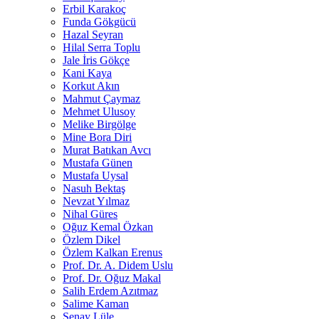
Erbil Karakoç
Funda Gökgücü
Hazal Seyran
Hilal Serra Toplu
Jale İris Gökçe
Kani Kaya
Korkut Akın
Mahmut Çaymaz
Mehmet Ulusoy
Melike Birgölge
Mine Bora Diri
Murat Batıkan Avcı
Mustafa Günen
Mustafa Uysal
Nasuh Bektaş
Nevzat Yılmaz
Nihal Güres
Oğuz Kemal Özkan
Özlem Dikel
Özlem Kalkan Erenus
Prof. Dr. A. Didem Uslu
Prof. Dr. Oğuz Makal
Salih Erdem Azıtmaz
Salime Kaman
Şenay Lüle