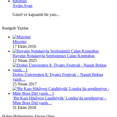
Aydın Ayan
Güzel ve kapsamlı bir yazı...
Rastgele Yazılar
Mizojini
17 Ekim 2016
Hayatın Notalarıyla Senfonimizi Çalan Kontrabas
12 Nisan 2025
Doğuş Üniversitesi 8. Tiyatro Festivali – Nasuh Bektaş
yazdı…
25 Nisan 2017
‘Bir Kazı Hikâyesi Çatalhöyük’ Londra’da sergileniyor –
Mine Bora Diri yazdı…
31 Ekim 2018
Haber Bültenimize Abone Olun