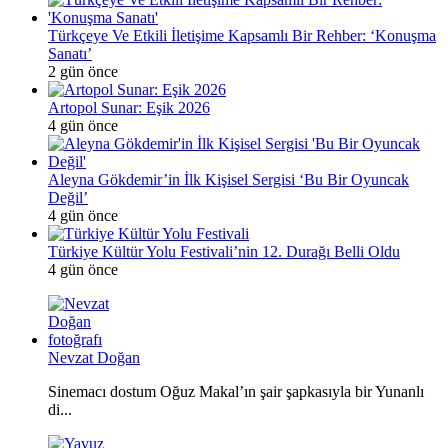
Türkçeye Ve Etkili İletişime Kapsamlı Bir Rehber: ‘Konuşma
Sanatı’
2 gün önce
Artopol Sunar: Eşik 2026
4 gün önce
Aleyna Gökdemir’in İlk Kişisel Sergisi ‘Bu Bir Oyuncak
Değil’
4 gün önce
Türkiye Kültür Yolu Festivali’nin 12. Durağı Belli Oldu
4 gün önce
Nevzat Doğan
Sinemacı dostum Oğuz Makal’ın şair şapkasıyla bir Yunanlı
di...