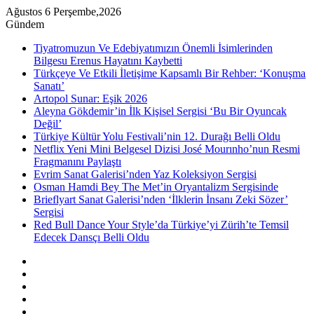
Ağustos 6 Perşembe,2026
Gündem
Tiyatromuzun Ve Edebiyatımızın Önemli İsimlerinden
Bilgesu Erenus Hayatını Kaybetti
Türkçeye Ve Etkili İletişime Kapsamlı Bir Rehber: ‘Konuşma
Sanatı’
Artopol Sunar: Eşik 2026
Aleyna Gökdemir’in İlk Kişisel Sergisi ‘Bu Bir Oyuncak
Değil’
Türkiye Kültür Yolu Festivali’nin 12. Durağı Belli Oldu
Netflix Yeni Mini Belgesel Dizisi José Mourınho’nun Resmi
Fragmanını Paylaştı
Evrim Sanat Galerisi’nden Yaz Koleksiyon Sergisi
Osman Hamdi Bey The Met’in Oryantalizm Sergisinde
Brieflyart Sanat Galerisi’nden ‘İlklerin İnsanı Zeki Sözer’
Sergisi
Red Bull Dance Your Style’da Türkiye’yi Zürih’te Temsil
Edecek Dansçı Belli Oldu
Kenar
Bölmesi
Rastgele
Makale
Instagram
YouTube
Twitter