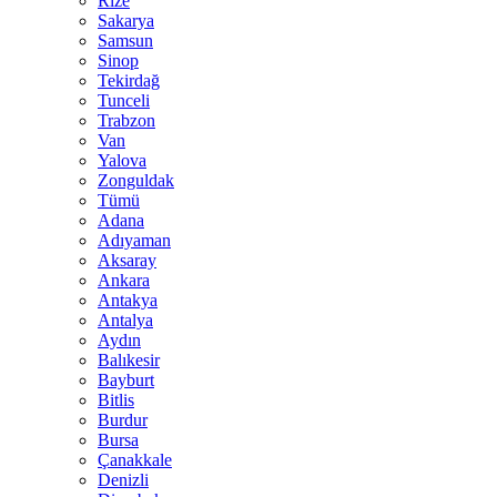
Rize
Sakarya
Samsun
Sinop
Tekirdağ
Tunceli
Trabzon
Van
Yalova
Zonguldak
Tümü
Adana
Adıyaman
Aksaray
Ankara
Antakya
Antalya
Aydın
Balıkesir
Bayburt
Bitlis
Burdur
Bursa
Çanakkale
Denizli