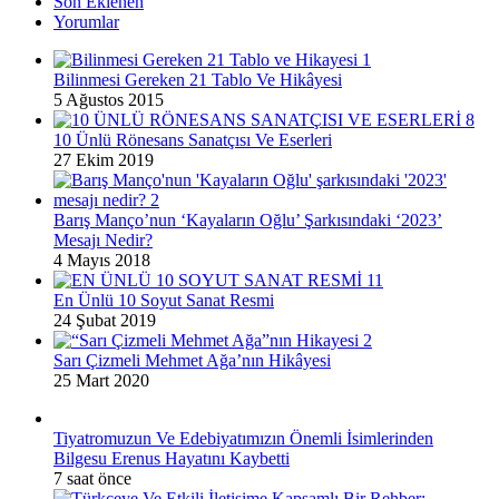
Son Eklenen
Yorumlar
Bilinmesi Gereken 21 Tablo Ve Hikâyesi
5 Ağustos 2015
10 Ünlü Rönesans Sanatçısı Ve Eserleri
27 Ekim 2019
Barış Manço’nun ‘Kayaların Oğlu’ Şarkısındaki ‘2023’
Mesajı Nedir?
4 Mayıs 2018
En Ünlü 10 Soyut Sanat Resmi
24 Şubat 2019
Sarı Çizmeli Mehmet Ağa’nın Hikâyesi
25 Mart 2020
Tiyatromuzun Ve Edebiyatımızın Önemli İsimlerinden
Bilgesu Erenus Hayatını Kaybetti
7 saat önce