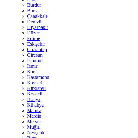
Burdur
Bursa
Çanakkale
Denizli
Diyarbakır
Düzce
Edirne
Eskişehir
Gaziantep
Giresun
İstanbul
İzmir
Kars
Kastamonu
Kayseri
Kırklareli
Kocaeli
Konya
Kütahya
Manisa
Mardin
Mersin
Muğla
Nevşehir