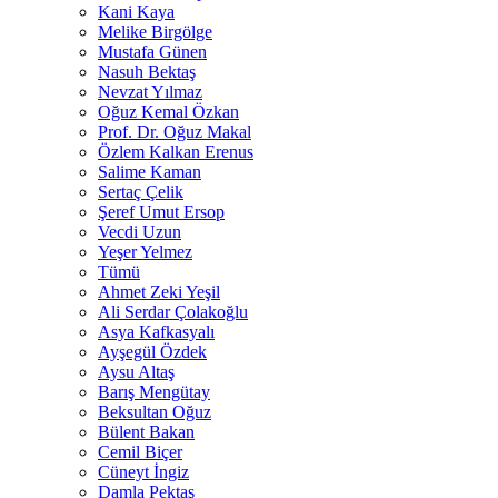
Kani Kaya
Melike Birgölge
Mustafa Günen
Nasuh Bektaş
Nevzat Yılmaz
Oğuz Kemal Özkan
Prof. Dr. Oğuz Makal
Özlem Kalkan Erenus
Salime Kaman
Sertaç Çelik
Şeref Umut Ersop
Vecdi Uzun
Yeşer Yelmez
Tümü
Ahmet Zeki Yeşil
Ali Serdar Çolakoğlu
Asya Kafkasyalı
Ayşegül Özdek
Aysu Altaş
Barış Mengütay
Beksultan Oğuz
Bülent Bakan
Cemil Biçer
Cüneyt İngiz
Damla Pektaş