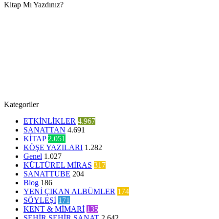
Kitap Mı Yazdınız?
Kategoriler
ETKİNLİKLER
4.967
SANATTAN
4.691
KİTAP
2.051
KÖŞE YAZILARI
1.282
Genel
1.027
KÜLTÜREL MİRAS
317
SANATTUBE
204
Blog
186
YENİ ÇIKAN ALBÜMLER
174
SÖYLEŞİ
171
KENT & MİMARİ
135
ŞEHİR ŞEHİR SANAT
2.642