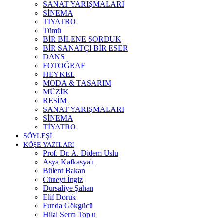
SANAT YARIŞMALARI
SİNEMA
TİYATRO
Tümü
BİR BİLENE SORDUK
BİR SANATÇI BİR ESER
DANS
FOTOĞRAF
HEYKEL
MODA & TASARIM
MÜZİK
RESİM
SANAT YARIŞMALARI
SİNEMA
TİYATRO
SÖYLEŞİ
KÖŞE YAZILARI
Prof. Dr. A. Didem Uslu
Asya Kafkasyalı
Bülent Bakan
Cüneyt İngiz
Dursaliye Şahan
Elif Doruk
Funda Gökgücü
Hilal Serra Toplu