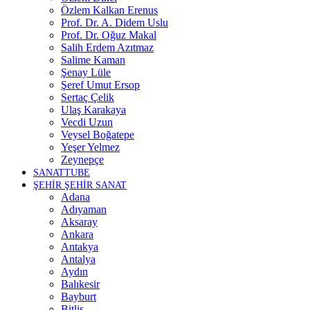
Özlem Kalkan Erenus
Prof. Dr. A. Didem Uslu
Prof. Dr. Oğuz Makal
Salih Erdem Azıtmaz
Salime Kaman
Şenay Lüle
Şeref Umut Ersop
Sertaç Çelik
Ulaş Karakaya
Vecdi Uzun
Veysel Boğatepe
Yeşer Yelmez
Zeynepçe
SANATTUBE
ŞEHİR ŞEHİR SANAT
Adana
Adıyaman
Aksaray
Ankara
Antakya
Antalya
Aydın
Balıkesir
Bayburt
Bitlis