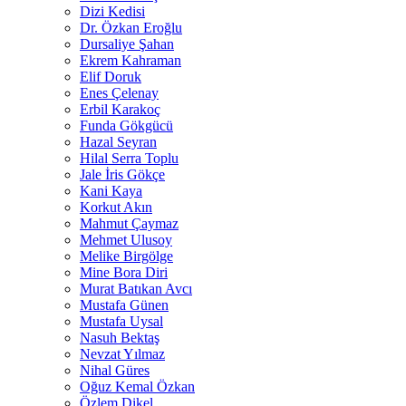
Dizi Kedisi
Dr. Özkan Eroğlu
Dursaliye Şahan
Ekrem Kahraman
Elif Doruk
Enes Çelenay
Erbil Karakoç
Funda Gökgücü
Hazal Seyran
Hilal Serra Toplu
Jale İris Gökçe
Kani Kaya
Korkut Akın
Mahmut Çaymaz
Mehmet Ulusoy
Melike Birgölge
Mine Bora Diri
Murat Batıkan Avcı
Mustafa Günen
Mustafa Uysal
Nasuh Bektaş
Nevzat Yılmaz
Nihal Güres
Oğuz Kemal Özkan
Özlem Dikel