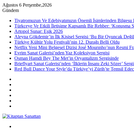
Ağustos 6 Perşembe,2026
Gündem
Tiyatromuzun Ve Edebiyatımızın Önemli İsimlerinden Bilgesu 
Türkçeye Ve Etkili İletişime Kapsamlı Bir Rehber: ‘Konuşma S
Artopol Sunar: Eşik 2026
Aleyna Gökdemir’in İlk Kişisel Sergisi ‘Bu Bir Oyuncak Değil
Türkiye Kültür Yolu Festivali’nin 12. Durağı Belli Oldu
Netflix Yeni Mini Belgesel Dizisi José Mourınho’nun Resmi Fr
Evrim Sanat Galerisi’nden Yaz Koleksiyon Sergisi
Osman Hamdi Bey The Met’in Oryantalizm Sergisinde
Brieflyart Sanat Galerisi’nden ‘İlklerin İnsanı Zeki Sözer’ Sergi
Red Bull Dance Your Style’da Türkiye’yi Zürih’te Temsil Edec
Kenar
Bölmesi
Rastgele
Makale
Instagram
YouTube
Twitter
Facebook
Menü