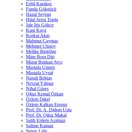
Erbil Karakoç
Funda Gökgücü
Hazal Seyran
Hilal Serra Toplu
Jale İris Gökçe
Kani Kaya
Korkut Akın
Mahmut Çaymaz
Mehmet Ulusoy
Melike Birgölge
Mine Bora Diri
Murat Batıkan Avcı
Mustafa Günen
Mustafa Uysal
Nasuh Bektaş
Nevzat Yılmaz
Nihal Güres
Oğuz Kemal Özkan
Özlem Dikel
Özlem Kalkan Erenus
Prof. Dr. A. Didem Uslu
Prof. Dr. Oğuz Makal
Salih Erdem Azıtmaz
Salime Kaman
Şenay Lüle