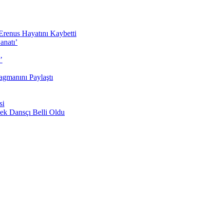
Erenus Hayatını Kaybetti
anatı’
’
agmanını Paylaştı
si
ek Dansçı Belli Oldu