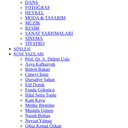
DANS
FOTOĞRAF
HEYKEL
MODA & TASARIM
MÜZİK
RESİM
SANAT YARIŞMALARI
SİNEMA
TİYATRO
SÖYLEŞİ
KÖŞE YAZILARI
Prof. Dr. A. Didem Uslu
Asya Kafkasyalı
Bülent Bakan
Cüneyt İngiz
Dursaliye Şahan
Elif Doruk
Funda Gökgücü
Hilal Serra Toplu
Kani Kaya
Melike Birgölge
Mustafa Günen
Nasuh Bektaş
Nevzat Yılmaz
Oğuz Kemal Özkan