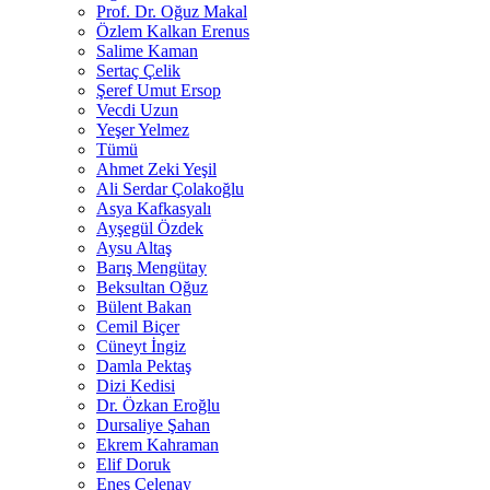
Prof. Dr. Oğuz Makal
Özlem Kalkan Erenus
Salime Kaman
Sertaç Çelik
Şeref Umut Ersop
Vecdi Uzun
Yeşer Yelmez
Tümü
Ahmet Zeki Yeşil
Ali Serdar Çolakoğlu
Asya Kafkasyalı
Ayşegül Özdek
Aysu Altaş
Barış Mengütay
Beksultan Oğuz
Bülent Bakan
Cemil Biçer
Cüneyt İngiz
Damla Pektaş
Dizi Kedisi
Dr. Özkan Eroğlu
Dursaliye Şahan
Ekrem Kahraman
Elif Doruk
Enes Çelenay