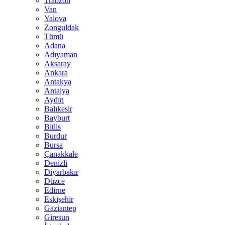
Trabzon
Van
Yalova
Zonguldak
Tümü
Adana
Adıyaman
Aksaray
Ankara
Antakya
Antalya
Aydın
Balıkesir
Bayburt
Bitlis
Burdur
Bursa
Çanakkale
Denizli
Diyarbakır
Düzce
Edirne
Eskişehir
Gaziantep
Giresun