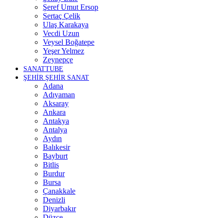
Şeref Umut Ersop
Sertaç Çelik
Ulaş Karakaya
Vecdi Uzun
Veysel Boğatepe
Yeşer Yelmez
Zeynepçe
SANATTUBE
ŞEHİR ŞEHİR SANAT
Adana
Adıyaman
Aksaray
Ankara
Antakya
Antalya
Aydın
Balıkesir
Bayburt
Bitlis
Burdur
Bursa
Çanakkale
Denizli
Diyarbakır
Düzce