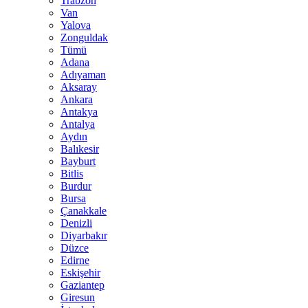
Trabzon
Van
Yalova
Zonguldak
Tümü
Adana
Adıyaman
Aksaray
Ankara
Antakya
Antalya
Aydın
Balıkesir
Bayburt
Bitlis
Burdur
Bursa
Çanakkale
Denizli
Diyarbakır
Düzce
Edirne
Eskişehir
Gaziantep
Giresun