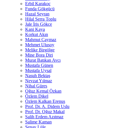
Erbil Karakoç
Funda Gökgücü
Hazal Seyran
Hilal Serra Toplu
Jale İris Gökçe
Kani Kaya
Korkut Akın
Mahmut Çaymaz
Mehmet Ulusoy
Melike Birgölge
Mine Bora Diri
Murat Batıkan Avcı
Mustafa Günen
Mustafa Uysal
Nasuh Bektaş
Nevzat Yılmaz
Nihal Güres
Oğuz Kemal Özkan
Özlem Dikel
Özlem Kalkan Erenus
Prof. Dr. A. Didem Uslu
Prof. Dr. Oğuz Makal
Salih Erdem Azıtmaz
Salime Kaman
Şenay Lüle