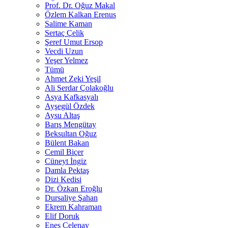
Prof. Dr. Oğuz Makal
Özlem Kalkan Erenus
Salime Kaman
Sertaç Çelik
Şeref Umut Ersop
Vecdi Uzun
Yeşer Yelmez
Tümü
Ahmet Zeki Yeşil
Ali Serdar Çolakoğlu
Asya Kafkasyalı
Ayşegül Özdek
Aysu Altaş
Barış Mengütay
Beksultan Oğuz
Bülent Bakan
Cemil Biçer
Cüneyt İngiz
Damla Pektaş
Dizi Kedisi
Dr. Özkan Eroğlu
Dursaliye Şahan
Ekrem Kahraman
Elif Doruk
Enes Çelenay