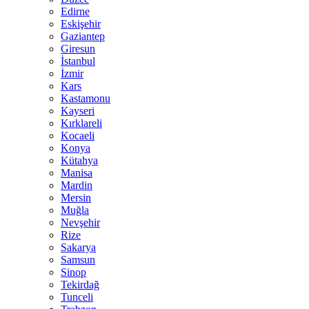
Edirne
Eskişehir
Gaziantep
Giresun
İstanbul
İzmir
Kars
Kastamonu
Kayseri
Kırklareli
Kocaeli
Konya
Kütahya
Manisa
Mardin
Mersin
Muğla
Nevşehir
Rize
Sakarya
Samsun
Sinop
Tekirdağ
Tunceli