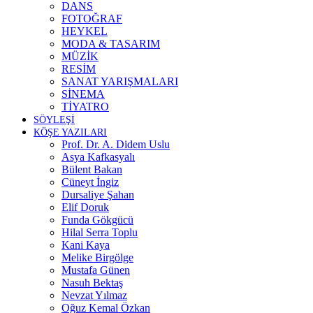
DANS
FOTOĞRAF
HEYKEL
MODA & TASARIM
MÜZİK
RESİM
SANAT YARIŞMALARI
SİNEMA
TİYATRO
SÖYLEŞİ
KÖŞE YAZILARI
Prof. Dr. A. Didem Uslu
Asya Kafkasyalı
Bülent Bakan
Cüneyt İngiz
Dursaliye Şahan
Elif Doruk
Funda Gökgücü
Hilal Serra Toplu
Kani Kaya
Melike Birgölge
Mustafa Günen
Nasuh Bektaş
Nevzat Yılmaz
Oğuz Kemal Özkan