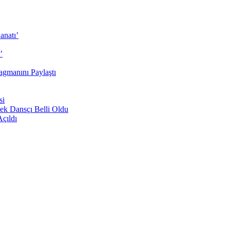
anatı’
’
agmanını Paylaştı
si
ek Dansçı Belli Oldu
Açıldı