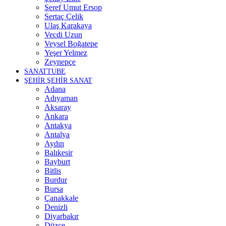
Şeref Umut Ersop
Sertaç Çelik
Ulaş Karakaya
Vecdi Uzun
Veysel Boğatepe
Yeşer Yelmez
Zeynepçe
SANATTUBE
ŞEHİR ŞEHİR SANAT
Adana
Adıyaman
Aksaray
Ankara
Antakya
Antalya
Aydın
Balıkesir
Bayburt
Bitlis
Burdur
Bursa
Çanakkale
Denizli
Diyarbakır
Düzce