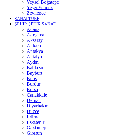
Veysel Boğatepe
Yeşer Yelmez
Zeynepçe
SANATTUBE
ŞEHİR ŞEHİR SANAT
Adana
Adıyaman
Aksaray
Ankara
Antakya
Antalya
Aydın
Balıkesir
Bayburt
Bitlis
Burdur
Bursa
Çanakkale
Denizli
Diyarbakır
Düzce
Edirne
Eskişehir
Gaziantep
Giresun