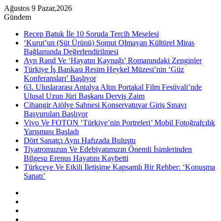
Ağustos 9 Pazar,2026
Gündem
Recep Batuk İle 10 Soruda Tercih Meselesi
‘Kurut’un (Süt Ürünü) Somut Olmayan Kültürel Miras
Bağlamında Değerlendirilmesi
Ayn Rand Ve ‘Hayatın Kaynağı’ Romanındaki Zenginler
Türkiye İş Bankası Resim Heykel Müzesi’nin ‘Güz
Konferansları’ Başlıyor
63. Uluslararası Antalya Altın Portakal Film Festivali’nde
Ulusal Uzun Jüri Başkanı Derviş Zaim
Cihangir Atölye Sahnesi Konservatuvar Giriş Sınavı
Başvuruları Başlıyor
Vivo Ve FOTON ‘Türkiye’nin Portreleri’ Mobil Fotoğrafçılık
Yarışması Başladı
Dört Sanatçı Aynı Hafızada Buluştu
Tiyatromuzun Ve Edebiyatımızın Önemli İsimlerinden
Bilgesu Erenus Hayatını Kaybetti
Türkçeye Ve Etkili İletişime Kapsamlı Bir Rehber: ‘Konuşma
Sanatı’
Kenar
Bölmesi
Rastgele
Makale
Instagram
YouTube