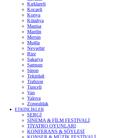
Kırklareli
Kocaeli
Konya
Kütahya
Manisa
Mardin
Mersin
Muğla
Nevşehir
Rize
Sakarya
Samsun
Sinop
Tekirdağ
Trabzon
Tunceli
Van
Yalova
Zonguldak
ETKİNLİKLER
SERGİ
SİNEMA & FİLM FESTİVALİ
TİYATRO OYUNLARI
KONFERANS & SÖYLEŞİ
KONSER & MÜZİK FESTİVALİ