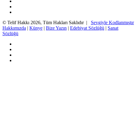
Twitter
YouTube
Instagram
© Telif Hakkı 2026, Tüm Hakları Saklıdır |
Sevgiyle Kodlanmıştır
Hakkımızda
|
Künye
|
Bize Yazın
|
Edebiyat Sözlüğü
|
Sanat
Sözlüğü
Facebook
Twitter
YouTube
Instagram
Başa
dön
tuşu