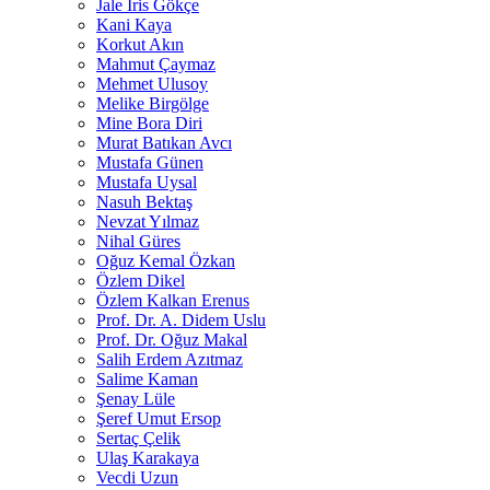
Jale İris Gökçe
Kani Kaya
Korkut Akın
Mahmut Çaymaz
Mehmet Ulusoy
Melike Birgölge
Mine Bora Diri
Murat Batıkan Avcı
Mustafa Günen
Mustafa Uysal
Nasuh Bektaş
Nevzat Yılmaz
Nihal Güres
Oğuz Kemal Özkan
Özlem Dikel
Özlem Kalkan Erenus
Prof. Dr. A. Didem Uslu
Prof. Dr. Oğuz Makal
Salih Erdem Azıtmaz
Salime Kaman
Şenay Lüle
Şeref Umut Ersop
Sertaç Çelik
Ulaş Karakaya
Vecdi Uzun