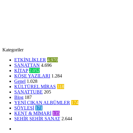
Kategoriler
ETKİNLİKLER
4.970
SANATTAN
4.696
KİTAP
2.052
KÖŞE YAZILARI
1.284
Genel
1.028
KÜLTÜREL MİRAS
318
SANATTUBE
205
Blog
187
YENİ ÇIKAN ALBÜMLER
174
SÖYLEŞİ
171
KENT & MİMARİ
135
ŞEHİR ŞEHİR SANAT
2.644
Facebook