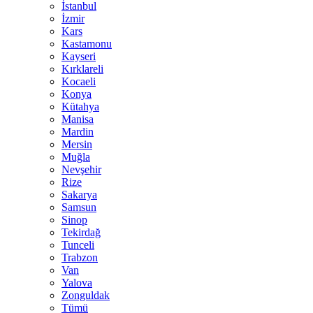
İstanbul
İzmir
Kars
Kastamonu
Kayseri
Kırklareli
Kocaeli
Konya
Kütahya
Manisa
Mardin
Mersin
Muğla
Nevşehir
Rize
Sakarya
Samsun
Sinop
Tekirdağ
Tunceli
Trabzon
Van
Yalova
Zonguldak
Tümü