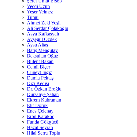
Şeref Umut Ersop
Vecdi Uzun
Yeşer Yelmez
Tümü
Ahmet Zeki Yeşil
Ali Serdar Çolakoğlu
Asya Kafkasyalı
Ayşegül Özdek
Aysu Altaş
Barış Mengütay
Beksultan Oğuz
Bülent Bakan
Cemil Biçer
Cüneyt İngiz
Damla Pektaş
Dizi Kedisi
Dr. Özkan Eroğlu
Dursaliye Şahan
Ekrem Kahraman
Elif Doruk
Enes Çelenay
Erbil Karakoç
Funda Gökgücü
Hazal Seyran
Hilal Serra Toplu