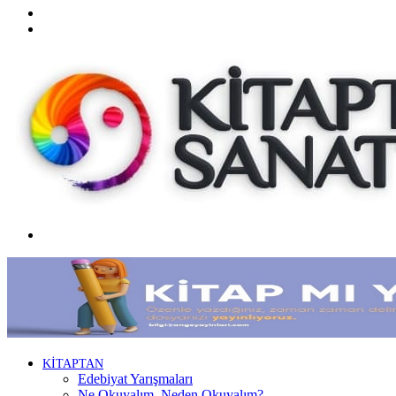
Twitter
Facebook
Menü
KİTAPTAN
Edebiyat Yarışmaları
Ne Okuyalım, Neden Okuyalım?