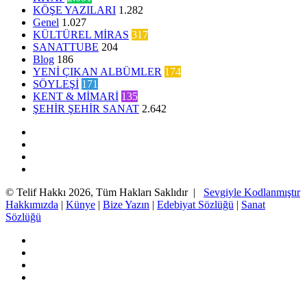
KÖŞE YAZILARI
1.282
Genel
1.027
KÜLTÜREL MİRAS
317
SANATTUBE
204
Blog
186
YENİ ÇIKAN ALBÜMLER
174
SÖYLEŞİ
171
KENT & MİMARİ
135
ŞEHİR ŞEHİR SANAT
2.642
Facebook
Twitter
YouTube
Instagram
© Telif Hakkı 2026, Tüm Hakları Saklıdır |
Sevgiyle Kodlanmıştır
Hakkımızda
|
Künye
|
Bize Yazın
|
Edebiyat Sözlüğü
|
Sanat
Sözlüğü
Facebook
Twitter
YouTube
Instagram
Başa