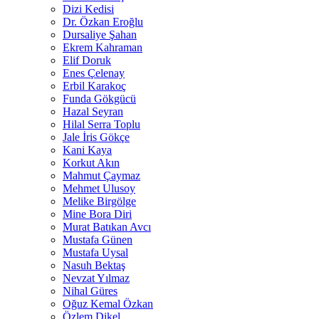
Dizi Kedisi
Dr. Özkan Eroğlu
Dursaliye Şahan
Ekrem Kahraman
Elif Doruk
Enes Çelenay
Erbil Karakoç
Funda Gökgücü
Hazal Seyran
Hilal Serra Toplu
Jale İris Gökçe
Kani Kaya
Korkut Akın
Mahmut Çaymaz
Mehmet Ulusoy
Melike Birgölge
Mine Bora Diri
Murat Batıkan Avcı
Mustafa Günen
Mustafa Uysal
Nasuh Bektaş
Nevzat Yılmaz
Nihal Güres
Oğuz Kemal Özkan
Özlem Dikel