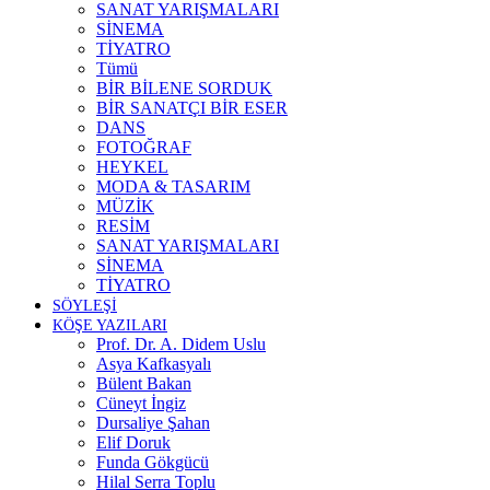
SANAT YARIŞMALARI
SİNEMA
TİYATRO
Tümü
BİR BİLENE SORDUK
BİR SANATÇI BİR ESER
DANS
FOTOĞRAF
HEYKEL
MODA & TASARIM
MÜZİK
RESİM
SANAT YARIŞMALARI
SİNEMA
TİYATRO
SÖYLEŞİ
KÖŞE YAZILARI
Prof. Dr. A. Didem Uslu
Asya Kafkasyalı
Bülent Bakan
Cüneyt İngiz
Dursaliye Şahan
Elif Doruk
Funda Gökgücü
Hilal Serra Toplu