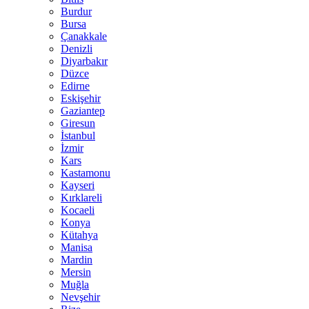
Burdur
Bursa
Çanakkale
Denizli
Diyarbakır
Düzce
Edirne
Eskişehir
Gaziantep
Giresun
İstanbul
İzmir
Kars
Kastamonu
Kayseri
Kırklareli
Kocaeli
Konya
Kütahya
Manisa
Mardin
Mersin
Muğla
Nevşehir