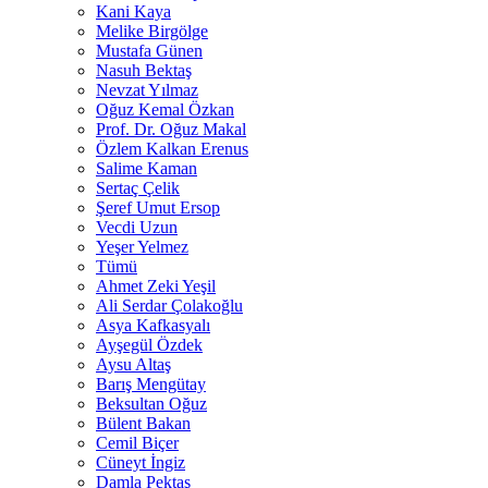
Kani Kaya
Melike Birgölge
Mustafa Günen
Nasuh Bektaş
Nevzat Yılmaz
Oğuz Kemal Özkan
Prof. Dr. Oğuz Makal
Özlem Kalkan Erenus
Salime Kaman
Sertaç Çelik
Şeref Umut Ersop
Vecdi Uzun
Yeşer Yelmez
Tümü
Ahmet Zeki Yeşil
Ali Serdar Çolakoğlu
Asya Kafkasyalı
Ayşegül Özdek
Aysu Altaş
Barış Mengütay
Beksultan Oğuz
Bülent Bakan
Cemil Biçer
Cüneyt İngiz
Damla Pektaş