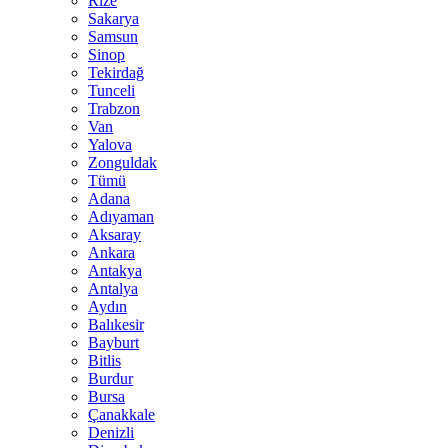
Rize
Sakarya
Samsun
Sinop
Tekirdağ
Tunceli
Trabzon
Van
Yalova
Zonguldak
Tümü
Adana
Adıyaman
Aksaray
Ankara
Antakya
Antalya
Aydın
Balıkesir
Bayburt
Bitlis
Burdur
Bursa
Çanakkale
Denizli