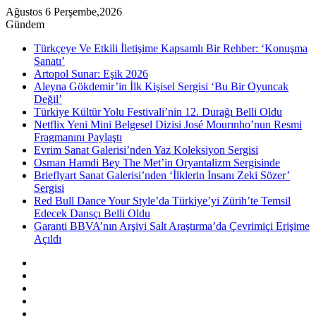
Ağustos 6 Perşembe,2026
Gündem
Türkçeye Ve Etkili İletişime Kapsamlı Bir Rehber: ‘Konuşma
Sanatı’
Artopol Sunar: Eşik 2026
Aleyna Gökdemir’in İlk Kişisel Sergisi ‘Bu Bir Oyuncak
Değil’
Türkiye Kültür Yolu Festivali’nin 12. Durağı Belli Oldu
Netflix Yeni Mini Belgesel Dizisi José Mourınho’nun Resmi
Fragmanını Paylaştı
Evrim Sanat Galerisi’nden Yaz Koleksiyon Sergisi
Osman Hamdi Bey The Met’in Oryantalizm Sergisinde
Brieflyart Sanat Galerisi’nden ‘İlklerin İnsanı Zeki Sözer’
Sergisi
Red Bull Dance Your Style’da Türkiye’yi Zürih’te Temsil
Edecek Dansçı Belli Oldu
Garanti BBVA’nın Arşivi Salt Araştırma’da Çevrimiçi Erişime
Açıldı
Kenar
Bölmesi
Rastgele
Makale
Instagram
YouTube
Twitter