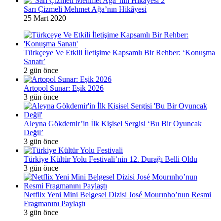
Sarı Çizmeli Mehmet Ağa’nın Hikâyesi
25 Mart 2020
Türkçeye Ve Etkili İletişime Kapsamlı Bir Rehber: ‘Konuşma
Sanatı’
2 gün önce
Artopol Sunar: Eşik 2026
3 gün önce
Aleyna Gökdemir’in İlk Kişisel Sergisi ‘Bu Bir Oyuncak
Değil’
3 gün önce
Türkiye Kültür Yolu Festivali’nin 12. Durağı Belli Oldu
3 gün önce
Netflix Yeni Mini Belgesel Dizisi José Mourınho’nun Resmi
Fragmanını Paylaştı
3 gün önce