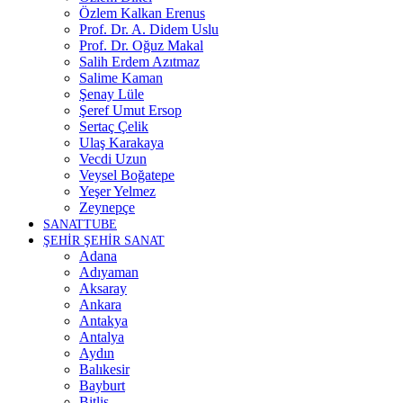
Özlem Kalkan Erenus
Prof. Dr. A. Didem Uslu
Prof. Dr. Oğuz Makal
Salih Erdem Azıtmaz
Salime Kaman
Şenay Lüle
Şeref Umut Ersop
Sertaç Çelik
Ulaş Karakaya
Vecdi Uzun
Veysel Boğatepe
Yeşer Yelmez
Zeynepçe
SANATTUBE
ŞEHİR ŞEHİR SANAT
Adana
Adıyaman
Aksaray
Ankara
Antakya
Antalya
Aydın
Balıkesir
Bayburt
Bitlis