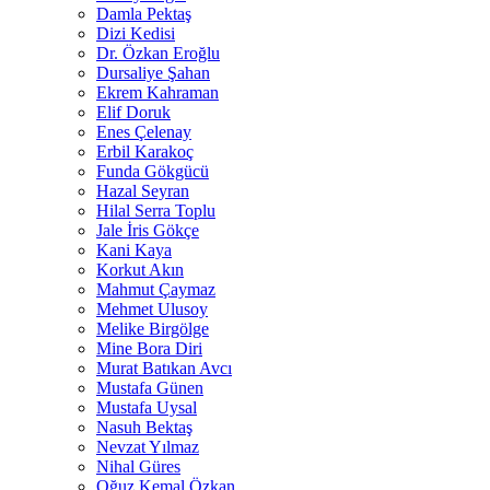
Damla Pektaş
Dizi Kedisi
Dr. Özkan Eroğlu
Dursaliye Şahan
Ekrem Kahraman
Elif Doruk
Enes Çelenay
Erbil Karakoç
Funda Gökgücü
Hazal Seyran
Hilal Serra Toplu
Jale İris Gökçe
Kani Kaya
Korkut Akın
Mahmut Çaymaz
Mehmet Ulusoy
Melike Birgölge
Mine Bora Diri
Murat Batıkan Avcı
Mustafa Günen
Mustafa Uysal
Nasuh Bektaş
Nevzat Yılmaz
Nihal Güres
Oğuz Kemal Özkan