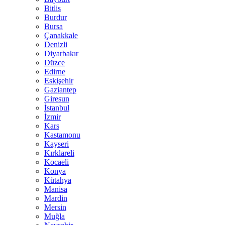
Bitlis
Burdur
Bursa
Çanakkale
Denizli
Diyarbakır
Düzce
Edirne
Eskişehir
Gaziantep
Giresun
İstanbul
İzmir
Kars
Kastamonu
Kayseri
Kırklareli
Kocaeli
Konya
Kütahya
Manisa
Mardin
Mersin
Muğla