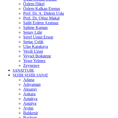
Özlem Dikel
Özlem Kalkan Erenus
Prof. Dr. A. Didem Uslu
Prof. Dr. Oğuz Makal
Salih Erdem Azıtmaz
Salime Kaman
Şenay Lüle
Şeref Umut Ersop
Sertaç Çelik
Ulaş Karakaya
Vecdi Uzun
Veysel Boğatepe
Yeşer Yelmez
Zeynepçe
SANATTUBE
ŞEHİR ŞEHİR SANAT
Adana
Adıyaman
Aksaray
Ankara
Antakya
Antalya
Aydın
Balıkesir
Bayburt