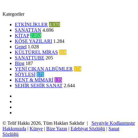
Kategoriler
ETKİNLİKLER
4.970
SANATTAN
4.696
KİTAP
2.052
KÖŞE YAZILARI
1.284
Genel
1.028
KÜLTÜREL MİRAS
318
SANATTUBE
205
Blog
187
YENİ ÇIKAN ALBÜMLER
174
SÖYLEŞİ
171
KENT & MİMARİ
135
ŞEHİR ŞEHİR SANAT
2.644
Facebook
Twitter
YouTube
Instagram
© Telif Hakkı 2026, Tüm Hakları Saklıdır |
Sevgiyle Kodlanmıştır
Hakkımızda
|
Künye
|
Bize Yazın
|
Edebiyat Sözlüğü
|
Sanat
Sözlüğü