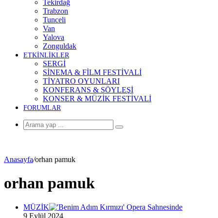
Tekirdağ
Trabzon
Tunceli
Van
Yalova
Zonguldak
ETKİNLİKLER
SERGİ
SİNEMA & FİLM FESTİVALİ
TİYATRO OYUNLARI
KONFERANS & SÖYLEŞİ
KONSER & MÜZİK FESTİVALİ
FORUMLAR
Arama
yap
...
Anasayfa
/
orhan pamuk
orhan pamuk
MÜZİK
9 Eylül 2024