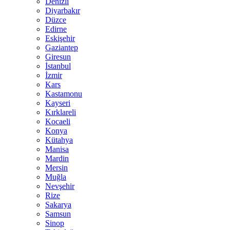
Denizli
Diyarbakır
Düzce
Edirne
Eskişehir
Gaziantep
Giresun
İstanbul
İzmir
Kars
Kastamonu
Kayseri
Kırklareli
Kocaeli
Konya
Kütahya
Manisa
Mardin
Mersin
Muğla
Nevşehir
Rize
Sakarya
Samsun
Sinop