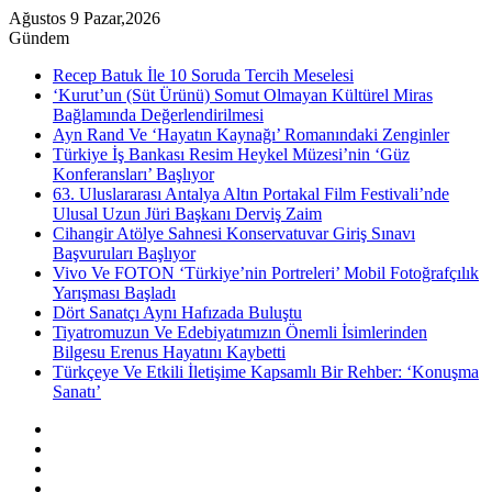
Ağustos 9 Pazar,2026
Gündem
Recep Batuk İle 10 Soruda Tercih Meselesi
‘Kurut’un (Süt Ürünü) Somut Olmayan Kültürel Miras
Bağlamında Değerlendirilmesi
Ayn Rand Ve ‘Hayatın Kaynağı’ Romanındaki Zenginler
Türkiye İş Bankası Resim Heykel Müzesi’nin ‘Güz
Konferansları’ Başlıyor
63. Uluslararası Antalya Altın Portakal Film Festivali’nde
Ulusal Uzun Jüri Başkanı Derviş Zaim
Cihangir Atölye Sahnesi Konservatuvar Giriş Sınavı
Başvuruları Başlıyor
Vivo Ve FOTON ‘Türkiye’nin Portreleri’ Mobil Fotoğrafçılık
Yarışması Başladı
Dört Sanatçı Aynı Hafızada Buluştu
Tiyatromuzun Ve Edebiyatımızın Önemli İsimlerinden
Bilgesu Erenus Hayatını Kaybetti
Türkçeye Ve Etkili İletişime Kapsamlı Bir Rehber: ‘Konuşma
Sanatı’
Kenar
Bölmesi
Rastgele
Makale
Instagram
YouTube