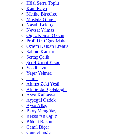
Hilal Serra Toplu
Kani Kaya
Melike Birgölge
Mustafa Günen
Nasuh Bektaş
Nevzat Yılmaz
Oğuz Kemal Özkan
Prof. Dr. Oğuz Makal
Özlem Kalkan Erenus
Salime Kaman
Sertaç Çelik
Şeref Umut Ersop
Vecdi Uzun
Yeşer Yelmez
Tümü
Ahmet Zeki Yeşil
Ali Serdar Çolakoğlu
Asya Kafkasyalı
Ayşegül Özdek
Aysu Altaş
Barış Mengütay
Beksultan Oğuz
Bülent Bakan
Cemil Biçer
Cüneyt İngiz