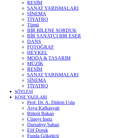
RESİM
SANAT YARIŞMALARI
SİNEMA
TİYATRO
Tümü
BİR BİLENE SORDUK
BİR SANATÇI BİR ESER
DANS
FOTOĞRAF
HEYKEL
MODA & TASARIM
MÜZİK
RESİM
SANAT YARIŞMALARI
SİNEMA
TİYATRO
SÖYLEŞİ
KÖŞE YAZILARI
Prof. Dr. A. Didem Uslu
Asya Kafkasyalı
Bülent Bakan
Cüneyt İngiz
Dursaliye Şahan
Elif Doruk
Funda Gökgücü