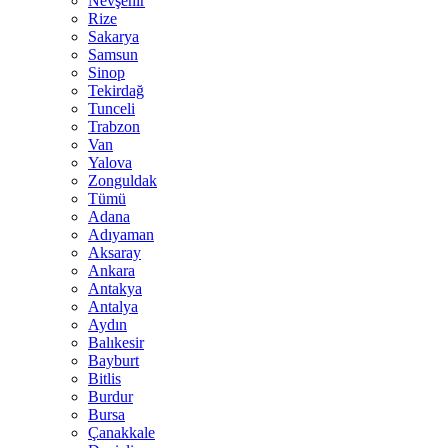
Nevşehir
Rize
Sakarya
Samsun
Sinop
Tekirdağ
Tunceli
Trabzon
Van
Yalova
Zonguldak
Tümü
Adana
Adıyaman
Aksaray
Ankara
Antakya
Antalya
Aydın
Balıkesir
Bayburt
Bitlis
Burdur
Bursa
Çanakkale