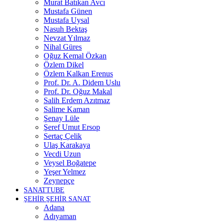
Murat Batıkan Avcı
Mustafa Günen
Mustafa Uysal
Nasuh Bektaş
Nevzat Yılmaz
Nihal Güres
Oğuz Kemal Özkan
Özlem Dikel
Özlem Kalkan Erenus
Prof. Dr. A. Didem Uslu
Prof. Dr. Oğuz Makal
Salih Erdem Azıtmaz
Salime Kaman
Şenay Lüle
Şeref Umut Ersop
Sertaç Çelik
Ulaş Karakaya
Vecdi Uzun
Veysel Boğatepe
Yeşer Yelmez
Zeynepçe
SANATTUBE
ŞEHİR ŞEHİR SANAT
Adana
Adıyaman