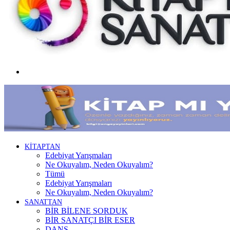
Menü
KİTAPTAN
Edebiyat Yarışmaları
Ne Okuyalım, Neden Okuyalım?
Tümü
Edebiyat Yarışmaları
Ne Okuyalım, Neden Okuyalım?
SANATTAN
BİR BİLENE SORDUK
BİR SANATÇI BİR ESER
DANS