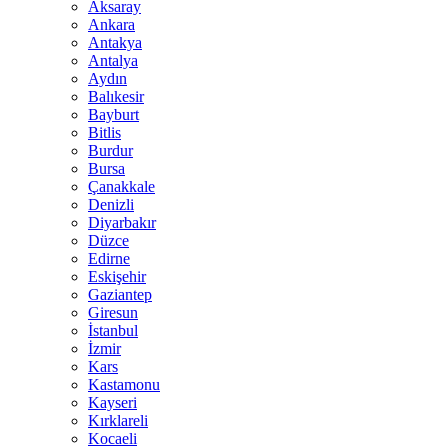
Aksaray
Ankara
Antakya
Antalya
Aydın
Balıkesir
Bayburt
Bitlis
Burdur
Bursa
Çanakkale
Denizli
Diyarbakır
Düzce
Edirne
Eskişehir
Gaziantep
Giresun
İstanbul
İzmir
Kars
Kastamonu
Kayseri
Kırklareli
Kocaeli