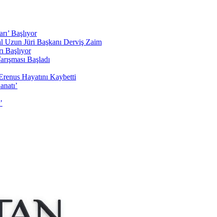
rı’ Başlıyor
sal Uzun Jüri Başkanı Derviş Zaim
ı Başlıyor
arışması Başladı
Erenus Hayatını Kaybetti
anatı’
’