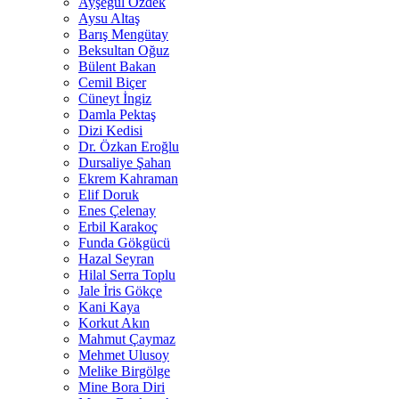
Ayşegül Özdek
Aysu Altaş
Barış Mengütay
Beksultan Oğuz
Bülent Bakan
Cemil Biçer
Cüneyt İngiz
Damla Pektaş
Dizi Kedisi
Dr. Özkan Eroğlu
Dursaliye Şahan
Ekrem Kahraman
Elif Doruk
Enes Çelenay
Erbil Karakoç
Funda Gökgücü
Hazal Seyran
Hilal Serra Toplu
Jale İris Gökçe
Kani Kaya
Korkut Akın
Mahmut Çaymaz
Mehmet Ulusoy
Melike Birgölge
Mine Bora Diri