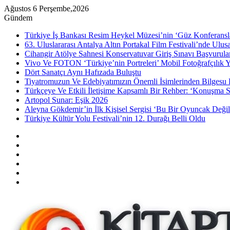
Ağustos 6 Perşembe,2026
Gündem
Türkiye İş Bankası Resim Heykel Müzesi’nin ‘Güz Konferansla
63. Uluslararası Antalya Altın Portakal Film Festivali’nde Ulu
Cihangir Atölye Sahnesi Konservatuvar Giriş Sınavı Başvurular
Vivo Ve FOTON ‘Türkiye’nin Portreleri’ Mobil Fotoğrafçılık Y
Dört Sanatçı Aynı Hafızada Buluştu
Tiyatromuzun Ve Edebiyatımızın Önemli İsimlerinden Bilgesu 
Türkçeye Ve Etkili İletişime Kapsamlı Bir Rehber: ‘Konuşma S
Artopol Sunar: Eşik 2026
Aleyna Gökdemir’in İlk Kişisel Sergisi ‘Bu Bir Oyuncak Değil
Türkiye Kültür Yolu Festivali’nin 12. Durağı Belli Oldu
Kenar
Bölmesi
Rastgele
Makale
Instagram
YouTube
Twitter
Facebook