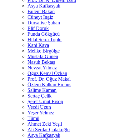
Prof. Dr. A. Didem Uslu
Asya Kafkasyalı
Bülent Bakan
Cüneyt İngiz
Dursaliye Şahan
Elif Doruk
Funda Gökgücü
Hilal Serra Toplu
Kani Kaya
Melike Birgölge
Mustafa Günen
Nasuh Bektaş
Nevzat Yılmaz
Oğuz Kemal Özkan
Prof. Dr. Oğuz Makal
Özlem Kalkan Erenus
Salime Kaman
Sertaç Çelik
Şeref Umut Ersop
Vecdi Uzun
Yeşer Yelmez
Tümü
Ahmet Zeki Yeşil
Ali Serdar Çolakoğlu
Asya Kafkasyalı