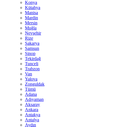
Konya
Kütahya
Manisa
Mardin
Mersin
Muğla
Nevşehir
Rize
Sakarya
Samsun
Sinop
Tekirdağ
Tunceli
Trabzon
Van
Yalova
Zonguldak
Tümü
Adana
Adıyaman
Aksaray
Ankara
Antakya
Antalya
Aydın