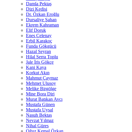
Damla Pektaş
Dizi Kedisi
Dr. Özkan Eroğlu
Dursaliye Şahan
Ekrem Kahraman
Elif Doruk
Enes Çelenay
Erbil Karakoç
Funda Gökgücü
Hazal Seyran
Hilal Serra Toplu
Jale İris Gökçe
Kani Kaya
Korkut Akın
Mahmut Çaymaz
Mehmet Ulusoy
Melike Birgölge
Mine Bora Diri
Murat Batıkan Avcı
Mustafa Günen
Mustafa Uysal
Nasuh Bektaş
Nevzat Yılmaz
Nihal Güres
Oğuz Kemal Özkan