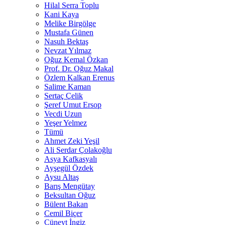
Hilal Serra Toplu
Kani Kaya
Melike Birgölge
Mustafa Günen
Nasuh Bektaş
Nevzat Yılmaz
Oğuz Kemal Özkan
Prof. Dr. Oğuz Makal
Özlem Kalkan Erenus
Salime Kaman
Sertaç Çelik
Şeref Umut Ersop
Vecdi Uzun
Yeşer Yelmez
Tümü
Ahmet Zeki Yeşil
Ali Serdar Çolakoğlu
Asya Kafkasyalı
Ayşegül Özdek
Aysu Altaş
Barış Mengütay
Beksultan Oğuz
Bülent Bakan
Cemil Biçer
Cüneyt İngiz