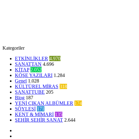
Kategoriler
ETKİNLİKLER
4.970
SANATTAN
4.696
KİTAP
2.052
KÖŞE YAZILARI
1.284
Genel
1.028
KÜLTÜREL MİRAS
318
SANATTUBE
205
Blog
187
YENİ ÇIKAN ALBÜMLER
174
SÖYLEŞİ
171
KENT & MİMARİ
135
ŞEHİR ŞEHİR SANAT
2.644
Facebook
Twitter