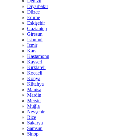
Denizli
Diyarbakır
Düzce
Edirne
Eskişehir
Gaziantep
Giresun
İstanbul
İzmir
Kars
Kastamonu
Kayseri
Kırklareli
Kocaeli
Konya
Kütahya
Manisa
Mardin
Mersin
Muğla
Nevşehir
Rize
Sakarya
Samsun
Sinop