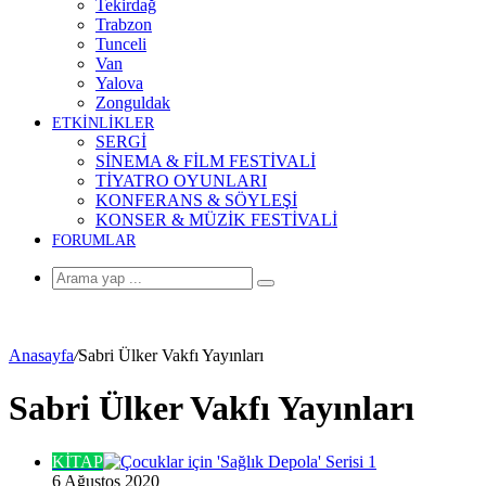
Tekirdağ
Trabzon
Tunceli
Van
Yalova
Zonguldak
ETKİNLİKLER
SERGİ
SİNEMA & FİLM FESTİVALİ
TİYATRO OYUNLARI
KONFERANS & SÖYLEŞİ
KONSER & MÜZİK FESTİVALİ
FORUMLAR
Arama
yap
...
Anasayfa
/
Sabri Ülker Vakfı Yayınları
Sabri Ülker Vakfı Yayınları
KİTAP
6 Ağustos 2020