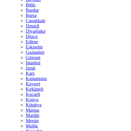
Bitlis
Burdur
Bursa
Çanakkale
Denizli
Diyarbakır
Düzce
Edirne
Eskişehir
Gaziantep
Giresun
İstanbul
İzmir
Kars
Kastamonu
Kayseri
Kırklareli
Kocaeli
Konya
Kütahya
Manisa
Mardin
Mersin
Muğla