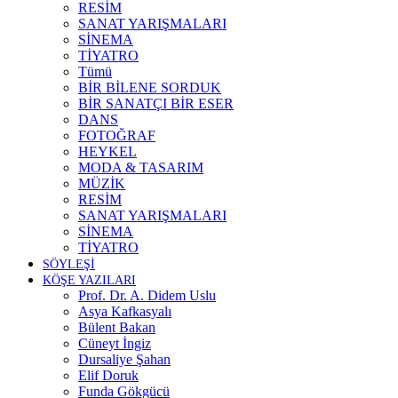
RESİM
SANAT YARIŞMALARI
SİNEMA
TİYATRO
Tümü
BİR BİLENE SORDUK
BİR SANATÇI BİR ESER
DANS
FOTOĞRAF
HEYKEL
MODA & TASARIM
MÜZİK
RESİM
SANAT YARIŞMALARI
SİNEMA
TİYATRO
SÖYLEŞİ
KÖŞE YAZILARI
Prof. Dr. A. Didem Uslu
Asya Kafkasyalı
Bülent Bakan
Cüneyt İngiz
Dursaliye Şahan
Elif Doruk
Funda Gökgücü