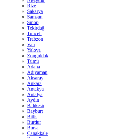
Nevşehir
Rize
Sakarya
Samsun
Sinop
Tekirdağ
Tunceli
Trabzon
Van
Yalova
Zonguldak
Tümü
Adana
Adıyaman
Aksaray
Ankara
Antakya
Antalya
Aydın
Balıkesir
Bayburt
Bitlis
Burdur
Bursa
Çanakkale