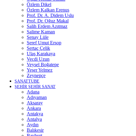
Özlem Dikel
Özlem Kalkan Erenus
Prof. Dr. A. Didem Uslu
Prof. Dr. Oğuz Makal
Salih Erdem Azıtmaz
Salime Kaman
Şenay Lüle
Şeref Umut Ersop
Sertaç Çelik
Ulaş Karakaya
Vecdi Uzun
Veysel Boğatepe
Yeşer Yelmez
Zeynepçe
SANATTUBE
ŞEHİR ŞEHİR SANAT
Adana
Adıyaman
Aksaray
Ankara
Antakya
Antalya
Aydın
Balıkesir
Bayburt