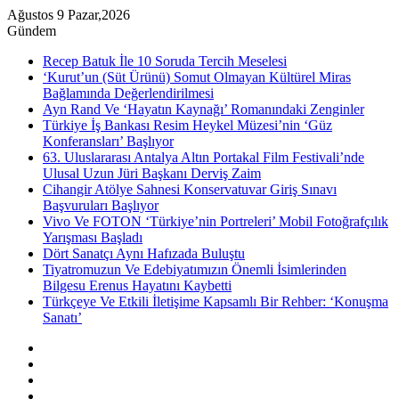
Ağustos 9 Pazar,2026
Gündem
Recep Batuk İle 10 Soruda Tercih Meselesi
‘Kurut’un (Süt Ürünü) Somut Olmayan Kültürel Miras
Bağlamında Değerlendirilmesi
Ayn Rand Ve ‘Hayatın Kaynağı’ Romanındaki Zenginler
Türkiye İş Bankası Resim Heykel Müzesi’nin ‘Güz
Konferansları’ Başlıyor
63. Uluslararası Antalya Altın Portakal Film Festivali’nde
Ulusal Uzun Jüri Başkanı Derviş Zaim
Cihangir Atölye Sahnesi Konservatuvar Giriş Sınavı
Başvuruları Başlıyor
Vivo Ve FOTON ‘Türkiye’nin Portreleri’ Mobil Fotoğrafçılık
Yarışması Başladı
Dört Sanatçı Aynı Hafızada Buluştu
Tiyatromuzun Ve Edebiyatımızın Önemli İsimlerinden
Bilgesu Erenus Hayatını Kaybetti
Türkçeye Ve Etkili İletişime Kapsamlı Bir Rehber: ‘Konuşma
Sanatı’
Kenar
Bölmesi
Rastgele
Makale
Instagram
YouTube