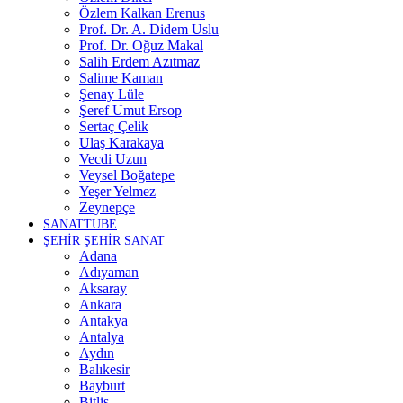
Özlem Kalkan Erenus
Prof. Dr. A. Didem Uslu
Prof. Dr. Oğuz Makal
Salih Erdem Azıtmaz
Salime Kaman
Şenay Lüle
Şeref Umut Ersop
Sertaç Çelik
Ulaş Karakaya
Vecdi Uzun
Veysel Boğatepe
Yeşer Yelmez
Zeynepçe
SANATTUBE
ŞEHİR ŞEHİR SANAT
Adana
Adıyaman
Aksaray
Ankara
Antakya
Antalya
Aydın
Balıkesir
Bayburt
Bitlis