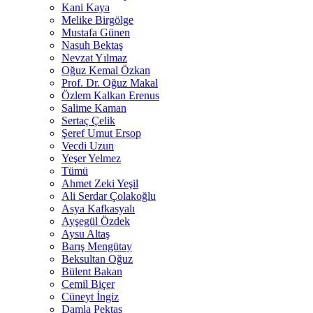
Kani Kaya
Melike Birgölge
Mustafa Günen
Nasuh Bektaş
Nevzat Yılmaz
Oğuz Kemal Özkan
Prof. Dr. Oğuz Makal
Özlem Kalkan Erenus
Salime Kaman
Sertaç Çelik
Şeref Umut Ersop
Vecdi Uzun
Yeşer Yelmez
Tümü
Ahmet Zeki Yeşil
Ali Serdar Çolakoğlu
Asya Kafkasyalı
Ayşegül Özdek
Aysu Altaş
Barış Mengütay
Beksultan Oğuz
Bülent Bakan
Cemil Biçer
Cüneyt İngiz
Damla Pektaş