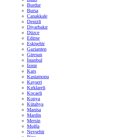
Burdur
Bursa
Çanakkale
Denizli
Diyarbakır
Düzce
Edirne
Eskişehir
Gaziantep
Giresun
İstanbul
İzmir
Kars
Kastamonu
Kayseri
Kırklareli
Kocaeli
Konya
Kütahya
Manisa
Mardin
Mersin
Muğla
Nevşehir