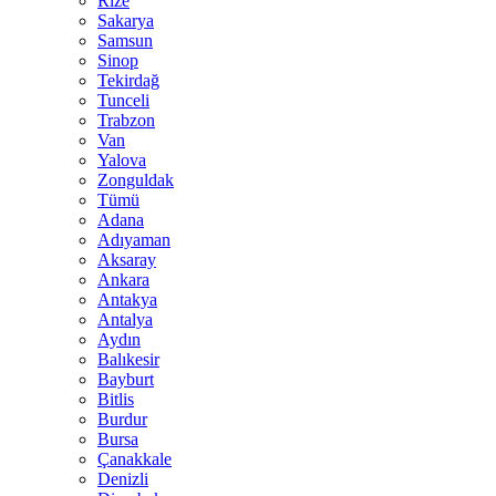
Rize
Sakarya
Samsun
Sinop
Tekirdağ
Tunceli
Trabzon
Van
Yalova
Zonguldak
Tümü
Adana
Adıyaman
Aksaray
Ankara
Antakya
Antalya
Aydın
Balıkesir
Bayburt
Bitlis
Burdur
Bursa
Çanakkale
Denizli