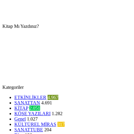
Kitap Mı Yazdınız?
Kategoriler
ETKİNLİKLER
4.967
SANATTAN
4.691
KİTAP
2.051
KÖŞE YAZILARI
1.282
Genel
1.027
KÜLTÜREL MİRAS
317
SANATTUBE
204