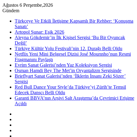
Ağustos 6 Perşembe,2026
Gündem
Türkçeye Ve Etkili İletişime Kapsamlı Bir Rehber: ‘Konuşma
Sanatı’
Artopol Sunar: Eşik 2026
Aleyna Gökdemir’in İlk Kişisel Sergisi ‘Bu Bir Oyuncak
Değil’
Türkiye Kültür Yolu Festivali’nin 12. Durağı Belli Oldu
Netflix Yeni Mini Belgesel Dizisi José Mourınho’nun Resmi
Fragmanını Paylaştı
Evrim Sanat Galerisi’nden Yaz Koleksiyon Sergisi
Osman Hamdi Bey The Met’in Oryantalizm Sergisinde
Brieflyart Sanat Galerisi’nden ‘İlklerin İnsanı Zeki Sözer’
Sergisi
Red Bull Dance Your Style’da Türkiye’yi Zürih’te Temsil
Edecek Dansçı Belli Oldu
Garanti BBVA’nın Arşivi Salt Araştırma’da Çevrimiçi Erişime
Açıldı
Kenar
Bölmesi
Rastgele
Makale
Instagram
YouTube
Twitter