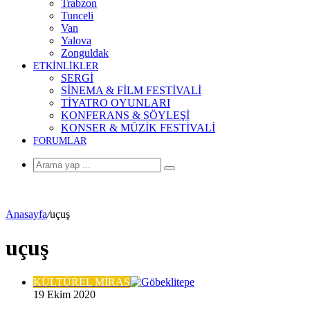
Trabzon
Tunceli
Van
Yalova
Zonguldak
ETKİNLİKLER
SERGİ
SİNEMA & FİLM FESTİVALİ
TİYATRO OYUNLARI
KONFERANS & SÖYLEŞİ
KONSER & MÜZİK FESTİVALİ
FORUMLAR
Arama
yap
...
Anasayfa
/
uçuş
uçuş
KÜLTÜREL MİRAS
19 Ekim 2020