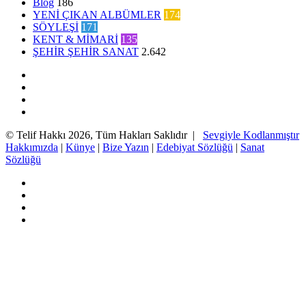
Blog
186
YENİ ÇIKAN ALBÜMLER
174
SÖYLEŞİ
171
KENT & MİMARİ
135
ŞEHİR ŞEHİR SANAT
2.642
Facebook
Twitter
YouTube
Instagram
© Telif Hakkı 2026, Tüm Hakları Saklıdır |
Sevgiyle Kodlanmıştır
Hakkımızda
|
Künye
|
Bize Yazın
|
Edebiyat Sözlüğü
|
Sanat
Sözlüğü
Facebook
Twitter
YouTube
Instagram
Başa
dön
tuşu