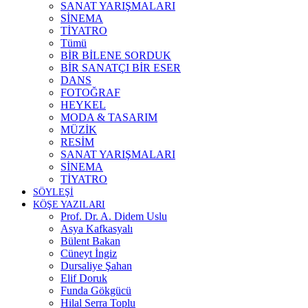
SANAT YARIŞMALARI
SİNEMA
TİYATRO
Tümü
BİR BİLENE SORDUK
BİR SANATÇI BİR ESER
DANS
FOTOĞRAF
HEYKEL
MODA & TASARIM
MÜZİK
RESİM
SANAT YARIŞMALARI
SİNEMA
TİYATRO
SÖYLEŞİ
KÖŞE YAZILARI
Prof. Dr. A. Didem Uslu
Asya Kafkasyalı
Bülent Bakan
Cüneyt İngiz
Dursaliye Şahan
Elif Doruk
Funda Gökgücü
Hilal Serra Toplu