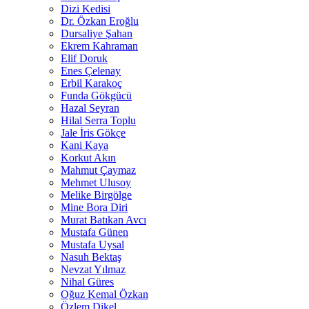
Dizi Kedisi
Dr. Özkan Eroğlu
Dursaliye Şahan
Ekrem Kahraman
Elif Doruk
Enes Çelenay
Erbil Karakoç
Funda Gökgücü
Hazal Seyran
Hilal Serra Toplu
Jale İris Gökçe
Kani Kaya
Korkut Akın
Mahmut Çaymaz
Mehmet Ulusoy
Melike Birgölge
Mine Bora Diri
Murat Batıkan Avcı
Mustafa Günen
Mustafa Uysal
Nasuh Bektaş
Nevzat Yılmaz
Nihal Güres
Oğuz Kemal Özkan
Özlem Dikel