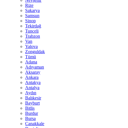
Nevşehir
Rize
Sakarya
Samsun
Sinop
Tekirdağ
Tunceli
Trabzon
Van
Yalova
Zonguldak
Tümü
Adana
Adıyaman
Aksaray
Ankara
Antakya
Antalya
Aydın
Balıkesir
Bayburt
Bitlis
Burdur
Bursa
Çanakkale