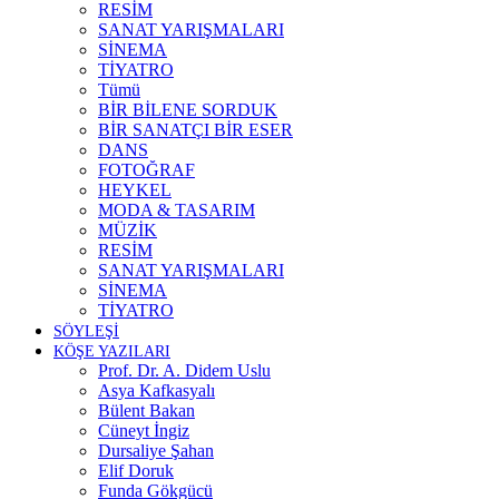
RESİM
SANAT YARIŞMALARI
SİNEMA
TİYATRO
Tümü
BİR BİLENE SORDUK
BİR SANATÇI BİR ESER
DANS
FOTOĞRAF
HEYKEL
MODA & TASARIM
MÜZİK
RESİM
SANAT YARIŞMALARI
SİNEMA
TİYATRO
SÖYLEŞİ
KÖŞE YAZILARI
Prof. Dr. A. Didem Uslu
Asya Kafkasyalı
Bülent Bakan
Cüneyt İngiz
Dursaliye Şahan
Elif Doruk
Funda Gökgücü