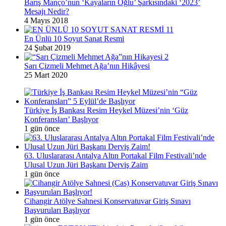
Barış Manço’nun ‘Kayaların Oğlu’ Şarkısındaki ‘2023’
Mesajı Nedir?
4 Mayıs 2018
En Ünlü 10 Soyut Sanat Resmi
24 Şubat 2019
Sarı Çizmeli Mehmet Ağa’nın Hikâyesi
25 Mart 2020
Türkiye İş Bankası Resim Heykel Müzesi’nin ‘Güz
Konferansları’ Başlıyor
1 gün önce
63. Uluslararası Antalya Altın Portakal Film Festivali’nde
Ulusal Uzun Jüri Başkanı Derviş Zaim
1 gün önce
Cihangir Atölye Sahnesi Konservatuvar Giriş Sınavı
Başvuruları Başlıyor
1 gün önce