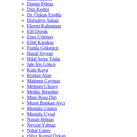
Damla Pektaş
Dizi Kedisi
Dr. Özkan Eroğlu
Dursaliye Şahan
Ekrem Kahraman
Elif Doruk
Enes Çelenay
Erbil Karakoç
Funda Gökgücü
Hazal Seyran
Hilal Serra Toplu
Jale İris Gökçe
Kani Kaya
Korkut Akın
Mahmut Çaymaz
Mehmet Ulusoy
Melike Birgölge
Mine Bora Diri
Murat Batıkan Avcı
Mustafa Günen
Mustafa Uysal
Nasuh Bektaş
Nevzat Yılmaz
Nihal Güres
Oğuz Kemal Özkan