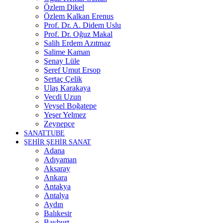
Özlem Dikel
Özlem Kalkan Erenus
Prof. Dr. A. Didem Uslu
Prof. Dr. Oğuz Makal
Salih Erdem Azıtmaz
Salime Kaman
Şenay Lüle
Şeref Umut Ersop
Sertaç Çelik
Ulaş Karakaya
Vecdi Uzun
Veysel Boğatepe
Yeşer Yelmez
Zeynepçe
SANATTUBE
ŞEHİR ŞEHİR SANAT
Adana
Adıyaman
Aksaray
Ankara
Antakya
Antalya
Aydın
Balıkesir
Bayburt