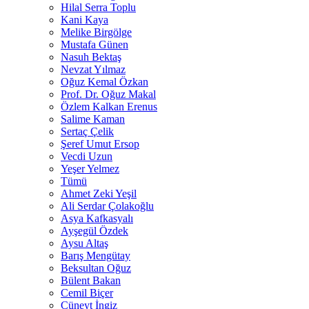
Hilal Serra Toplu
Kani Kaya
Melike Birgölge
Mustafa Günen
Nasuh Bektaş
Nevzat Yılmaz
Oğuz Kemal Özkan
Prof. Dr. Oğuz Makal
Özlem Kalkan Erenus
Salime Kaman
Sertaç Çelik
Şeref Umut Ersop
Vecdi Uzun
Yeşer Yelmez
Tümü
Ahmet Zeki Yeşil
Ali Serdar Çolakoğlu
Asya Kafkasyalı
Ayşegül Özdek
Aysu Altaş
Barış Mengütay
Beksultan Oğuz
Bülent Bakan
Cemil Biçer
Cüneyt İngiz