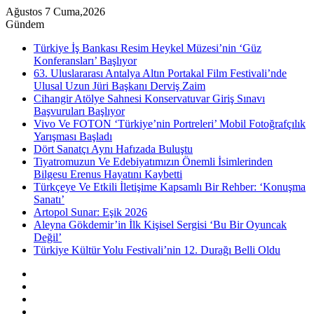
Ağustos 7 Cuma,2026
Gündem
Türkiye İş Bankası Resim Heykel Müzesi’nin ‘Güz
Konferansları’ Başlıyor
63. Uluslararası Antalya Altın Portakal Film Festivali’nde
Ulusal Uzun Jüri Başkanı Derviş Zaim
Cihangir Atölye Sahnesi Konservatuvar Giriş Sınavı
Başvuruları Başlıyor
Vivo Ve FOTON ‘Türkiye’nin Portreleri’ Mobil Fotoğrafçılık
Yarışması Başladı
Dört Sanatçı Aynı Hafızada Buluştu
Tiyatromuzun Ve Edebiyatımızın Önemli İsimlerinden
Bilgesu Erenus Hayatını Kaybetti
Türkçeye Ve Etkili İletişime Kapsamlı Bir Rehber: ‘Konuşma
Sanatı’
Artopol Sunar: Eşik 2026
Aleyna Gökdemir’in İlk Kişisel Sergisi ‘Bu Bir Oyuncak
Değil’
Türkiye Kültür Yolu Festivali’nin 12. Durağı Belli Oldu
Kenar
Bölmesi
Rastgele
Makale
Instagram
YouTube