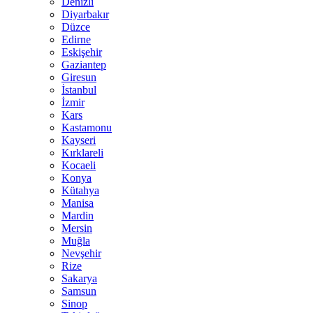
Denizli
Diyarbakır
Düzce
Edirne
Eskişehir
Gaziantep
Giresun
İstanbul
İzmir
Kars
Kastamonu
Kayseri
Kırklareli
Kocaeli
Konya
Kütahya
Manisa
Mardin
Mersin
Muğla
Nevşehir
Rize
Sakarya
Samsun
Sinop