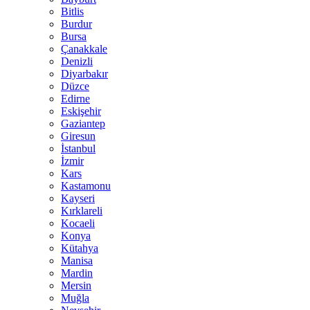
Bitlis
Burdur
Bursa
Çanakkale
Denizli
Diyarbakır
Düzce
Edirne
Eskişehir
Gaziantep
Giresun
İstanbul
İzmir
Kars
Kastamonu
Kayseri
Kırklareli
Kocaeli
Konya
Kütahya
Manisa
Mardin
Mersin
Muğla