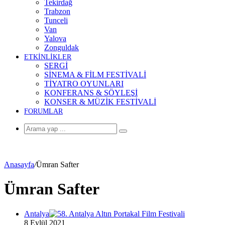
Tekirdağ
Trabzon
Tunceli
Van
Yalova
Zonguldak
ETKİNLİKLER
SERGİ
SİNEMA & FİLM FESTİVALİ
TİYATRO OYUNLARI
KONFERANS & SÖYLEŞİ
KONSER & MÜZİK FESTİVALİ
FORUMLAR
Arama
yap
...
Anasayfa
/
Ümran Safter
Ümran Safter
Antalya
8 Eylül 2021