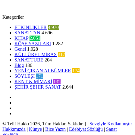
Kategoriler
ETKİNLİKLER
4.970
SANATTAN
4.696
KİTAP
2.051
KÖŞE YAZILARI
1.282
Genel
1.028
KÜLTÜREL MİRAS
317
SANATTUBE
204
Blog
186
YENİ ÇIKAN ALBÜMLER
174
SÖYLEŞİ
171
KENT & MİMARİ
135
ŞEHİR ŞEHİR SANAT
2.644
Facebook
Twitter
YouTube
Instagram
© Telif Hakkı 2026, Tüm Hakları Saklıdır |
Sevgiyle Kodlanmıştır
Hakkımızda
|
Künye
|
Bize Yazın
|
Edebiyat Sözlüğü
|
Sanat
Sözlüğü