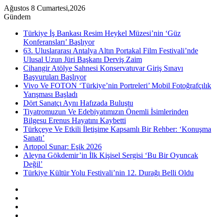
Ağustos 8 Cumartesi,2026
Gündem
Türkiye İş Bankası Resim Heykel Müzesi’nin ‘Güz
Konferansları’ Başlıyor
63. Uluslararası Antalya Altın Portakal Film Festivali’nde
Ulusal Uzun Jüri Başkanı Derviş Zaim
Cihangir Atölye Sahnesi Konservatuvar Giriş Sınavı
Başvuruları Başlıyor
Vivo Ve FOTON ‘Türkiye’nin Portreleri’ Mobil Fotoğrafçılık
Yarışması Başladı
Dört Sanatçı Aynı Hafızada Buluştu
Tiyatromuzun Ve Edebiyatımızın Önemli İsimlerinden
Bilgesu Erenus Hayatını Kaybetti
Türkçeye Ve Etkili İletişime Kapsamlı Bir Rehber: ‘Konuşma
Sanatı’
Artopol Sunar: Eşik 2026
Aleyna Gökdemir’in İlk Kişisel Sergisi ‘Bu Bir Oyuncak
Değil’
Türkiye Kültür Yolu Festivali’nin 12. Durağı Belli Oldu
Kenar
Bölmesi
Rastgele
Makale
Instagram
YouTube