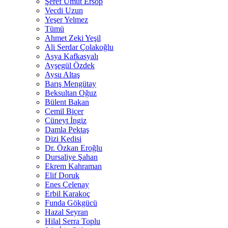
Şeref Umut Ersop
Vecdi Uzun
Yeşer Yelmez
Tümü
Ahmet Zeki Yeşil
Ali Serdar Çolakoğlu
Asya Kafkasyalı
Ayşegül Özdek
Aysu Altaş
Barış Mengütay
Beksultan Oğuz
Bülent Bakan
Cemil Biçer
Cüneyt İngiz
Damla Pektaş
Dizi Kedisi
Dr. Özkan Eroğlu
Dursaliye Şahan
Ekrem Kahraman
Elif Doruk
Enes Çelenay
Erbil Karakoç
Funda Gökgücü
Hazal Seyran
Hilal Serra Toplu