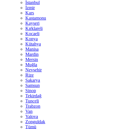
İstanbul
İzmir
Kars
Kastamonu
Kayseri
Kırklareli
Kocaeli
Konya
Kütahya
Manisa
Mardin
Mersin
Muğla
Nevşehir
Rize
Sakarya
Samsun
Sinop
Tekirdağ
Tunceli
Trabzon
Van
Yalova
Zonguldak
Tümü