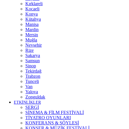
Kırklareli
Kocaeli
Konya
Kütahya
Manisa
Mardin
Mersin
Muğla
Nevşehir
Rize
Sakarya
Samsun
Sinop
Tekirdağ
Trabzon
Tunceli
Van
Yalova
Zonguldak
ETKİNLİKLER
SERGİ
SİNEMA & FİLM FESTİVALİ
TİYATRO OYUNLARI
KONFERANS & SÖYLEŞİ
KONSER & MÜZİK FESTİVALİ