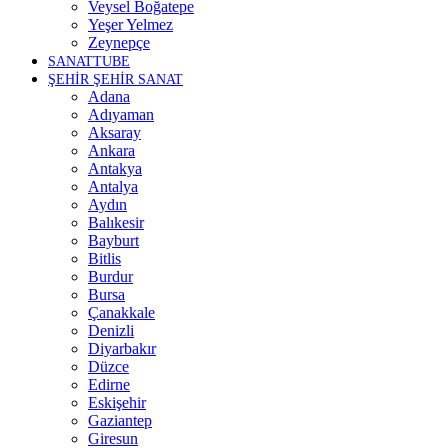
Veysel Boğatepe
Yeşer Yelmez
Zeynepçe
SANATTUBE
ŞEHİR ŞEHİR SANAT
Adana
Adıyaman
Aksaray
Ankara
Antakya
Antalya
Aydın
Balıkesir
Bayburt
Bitlis
Burdur
Bursa
Çanakkale
Denizli
Diyarbakır
Düzce
Edirne
Eskişehir
Gaziantep
Giresun