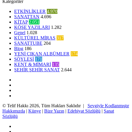
Kategoriler
ETKİNLİKLER
4.970
SANATTAN
4.696
KİTAP
2.051
KÖŞE YAZILARI
1.282
Genel
1.028
KÜLTÜREL MİRAS
317
SANATTUBE
204
Blog
186
YENİ ÇIKAN ALBÜMLER
174
SÖYLEŞİ
171
KENT & MİMARİ
135
ŞEHİR ŞEHİR SANAT
2.644
Facebook
Twitter
YouTube
Instagram
© Telif Hakkı 2026, Tüm Hakları Saklıdır |
Sevgiyle Kodlanmıştır
Hakkımızda
|
Künye
|
Bize Yazın
|
Edebiyat Sözlüğü
|
Sanat
Sözlüğü
Facebook
Twitter