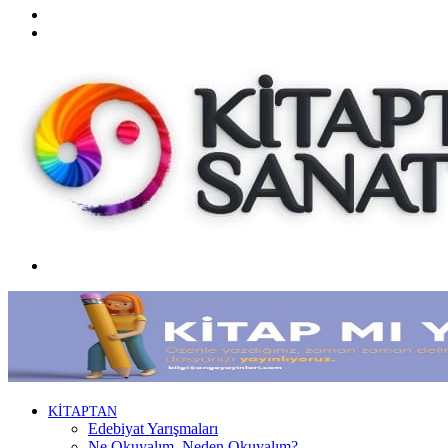
Twitter
Facebook
Menü
KİTAPTAN
Edebiyat Yarışmaları
Ne Okuyalım, Neden Okuyalım?