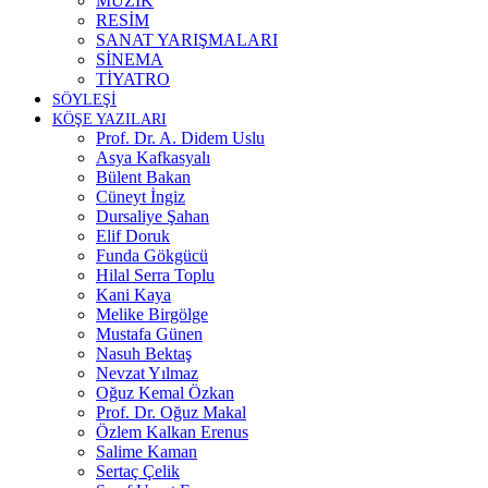
MÜZİK
RESİM
SANAT YARIŞMALARI
SİNEMA
TİYATRO
SÖYLEŞİ
KÖŞE YAZILARI
Prof. Dr. A. Didem Uslu
Asya Kafkasyalı
Bülent Bakan
Cüneyt İngiz
Dursaliye Şahan
Elif Doruk
Funda Gökgücü
Hilal Serra Toplu
Kani Kaya
Melike Birgölge
Mustafa Günen
Nasuh Bektaş
Nevzat Yılmaz
Oğuz Kemal Özkan
Prof. Dr. Oğuz Makal
Özlem Kalkan Erenus
Salime Kaman
Sertaç Çelik