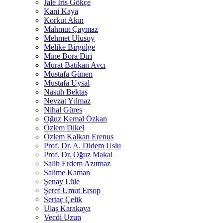
Jale İris Gökçe
Kani Kaya
Korkut Akın
Mahmut Çaymaz
Mehmet Ulusoy
Melike Birgölge
Mine Bora Diri
Murat Batıkan Avcı
Mustafa Günen
Mustafa Uysal
Nasuh Bektaş
Nevzat Yılmaz
Nihal Güres
Oğuz Kemal Özkan
Özlem Dikel
Özlem Kalkan Erenus
Prof. Dr. A. Didem Uslu
Prof. Dr. Oğuz Makal
Salih Erdem Azıtmaz
Salime Kaman
Şenay Lüle
Şeref Umut Ersop
Sertaç Çelik
Ulaş Karakaya
Vecdi Uzun