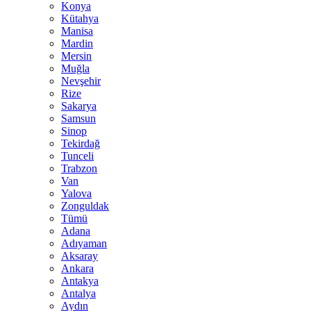
Konya
Kütahya
Manisa
Mardin
Mersin
Muğla
Nevşehir
Rize
Sakarya
Samsun
Sinop
Tekirdağ
Tunceli
Trabzon
Van
Yalova
Zonguldak
Tümü
Adana
Adıyaman
Aksaray
Ankara
Antakya
Antalya
Aydın