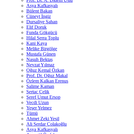
Prof. Dr. A. Didem Uslu
Asya Kafkasyalı
Bülent Bakan
Cüneyt İngiz
Dursaliye Şahan
Elif Doruk
Funda Gökgücü
Hilal Serra Toplu
Kani Kaya
Melike Birgölge
Mustafa Günen
Nasuh Bektaş
Nevzat Yılmaz
Oğuz Kemal Özkan
Prof. Dr. Oğuz Makal
Özlem Kalkan Erenus
Salime Kaman
Sertaç Çelik
Şeref Umut Ersop
Vecdi Uzun
Yeşer Yelmez
Tümü
Ahmet Zeki Yeşil
Ali Serdar Çolakoğlu
Asya Kafkasyalı