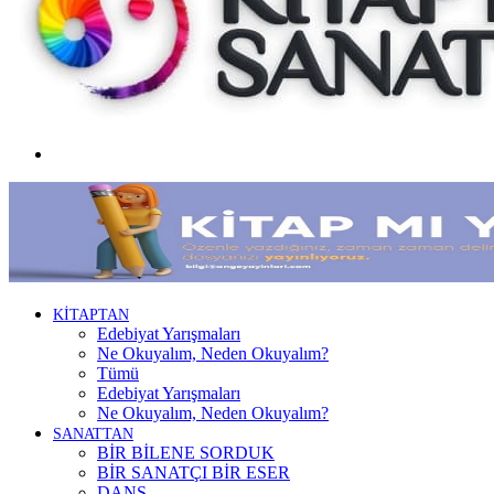
Menü
KİTAPTAN
Edebiyat Yarışmaları
Ne Okuyalım, Neden Okuyalım?
Tümü
Edebiyat Yarışmaları
Ne Okuyalım, Neden Okuyalım?
SANATTAN
BİR BİLENE SORDUK
BİR SANATÇI BİR ESER
DANS