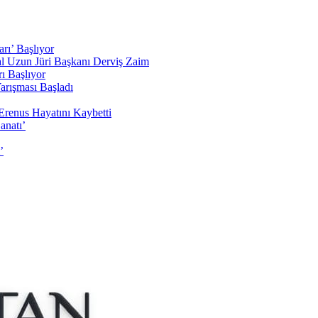
rı’ Başlıyor
sal Uzun Jüri Başkanı Derviş Zaim
ı Başlıyor
arışması Başladı
Erenus Hayatını Kaybetti
anatı’
’