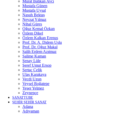
Murat Batıkan Avcı
Mustafa Günen
Mustafa Uysal
Nasuh Bektaş
Nevzat Yılmaz
Nihal Güres
Oğuz Kemal Özkan
Özlem Dikel
Özlem Kalkan Erenus
Prof. Dr. A. Didem Uslu
Prof. Dr. Oğuz Makal
Salih Erdem Azıtmaz
Salime Kaman
Şenay Lüle
Şeref Umut Ersop
Sertaç Çelik
Ulaş Karakaya
Vecdi Uzun
Veysel Boğatepe
Yeşer Yelmez
Zeynepçe
SANATTUBE
ŞEHİR ŞEHİR SANAT
Adana
Adıyaman