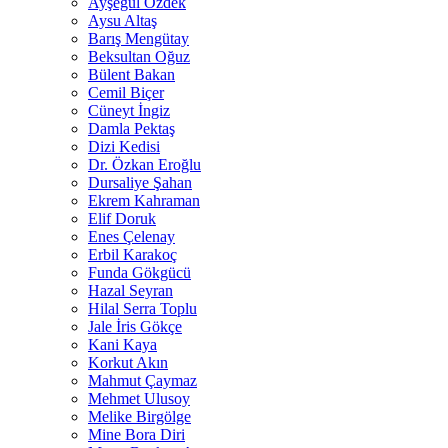
Ayşegül Özdek
Aysu Altaş
Barış Mengütay
Beksultan Oğuz
Bülent Bakan
Cemil Biçer
Cüneyt İngiz
Damla Pektaş
Dizi Kedisi
Dr. Özkan Eroğlu
Dursaliye Şahan
Ekrem Kahraman
Elif Doruk
Enes Çelenay
Erbil Karakoç
Funda Gökgücü
Hazal Seyran
Hilal Serra Toplu
Jale İris Gökçe
Kani Kaya
Korkut Akın
Mahmut Çaymaz
Mehmet Ulusoy
Melike Birgölge
Mine Bora Diri