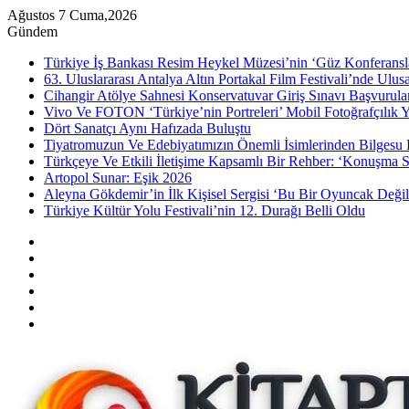
Ağustos 7 Cuma,2026
Gündem
Türkiye İş Bankası Resim Heykel Müzesi’nin ‘Güz Konferansla
63. Uluslararası Antalya Altın Portakal Film Festivali’nde Ulu
Cihangir Atölye Sahnesi Konservatuvar Giriş Sınavı Başvurular
Vivo Ve FOTON ‘Türkiye’nin Portreleri’ Mobil Fotoğrafçılık Y
Dört Sanatçı Aynı Hafızada Buluştu
Tiyatromuzun Ve Edebiyatımızın Önemli İsimlerinden Bilgesu 
Türkçeye Ve Etkili İletişime Kapsamlı Bir Rehber: ‘Konuşma S
Artopol Sunar: Eşik 2026
Aleyna Gökdemir’in İlk Kişisel Sergisi ‘Bu Bir Oyuncak Değil
Türkiye Kültür Yolu Festivali’nin 12. Durağı Belli Oldu
Kenar
Bölmesi
Rastgele
Makale
Instagram
YouTube
Twitter
Facebook