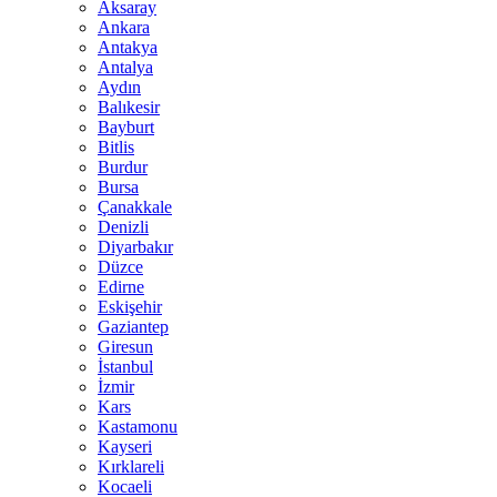
Aksaray
Ankara
Antakya
Antalya
Aydın
Balıkesir
Bayburt
Bitlis
Burdur
Bursa
Çanakkale
Denizli
Diyarbakır
Düzce
Edirne
Eskişehir
Gaziantep
Giresun
İstanbul
İzmir
Kars
Kastamonu
Kayseri
Kırklareli
Kocaeli